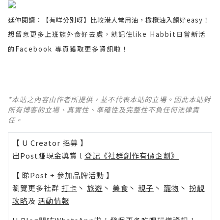
廷伸閱讀：【有咩分別呀】比較港人常用油，橄欖油入饌好easy！
想留意更多上班族外食好去處，就記住like Habbit日嘗新活
的Facebook 專頁獲取更多資訊啦！
*本站之內容由作者所提供，並不代表本站的立場。因此本站對
所有博客的立場、真實性、準確性及完整性不負任何法律責
任。
【 U Creator 招募 】
出Post賺現金獎賞 l
登記《社群創作有價企劃》
【 睇Post + 參加品牌活動 】
瀏覽更多社群
打卡
丶
旅遊
丶
美食
丶
親子
丶
寵物
丶
扮靚
攻略
及
活動情報