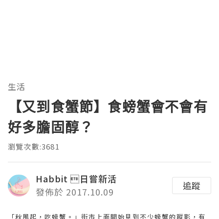
生活
【又到食蟹節】食螃蟹會不會有
好多膽固醇？
瀏覽次數:3681
Habbit 日嘗新活
追蹤
發佈於 2017.10.09
「秋風起，吃螃蟹。」街市上面開始見到不少螃蟹的蹤影，有