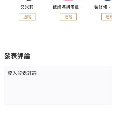
點滴
艾米莉
儍媽媽與兩隻小魔怪之家
追蹤
追蹤
追蹤
發表評論
登入
發表評論