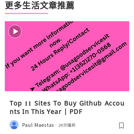
更多生活文章推薦
Top 11 Sites To Buy Github Accou
nts In This Year | PDF
Paul Maestas
26分鐘前