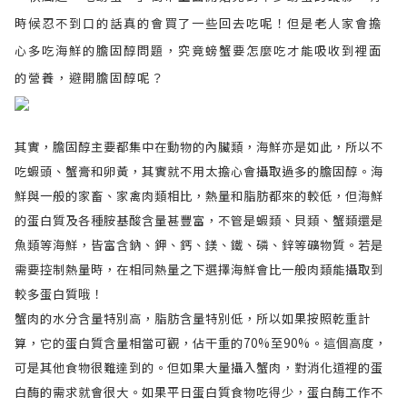
時候忍不到口的話真的會買了一些回去吃呢！但是老人家會擔
心多吃海鮮的膽固醇問題，究竟螃蟹要怎麼吃才能吸收到裡面
的營養，避開膽固醇呢？
其實，膽固醇主要都集中在動物的內臟類，海鮮亦是如此，所以不
吃蝦頭、蟹膏和卵黃，其實就不用太擔心會攝取過多的膽固醇。海
鮮與一般的家畜、家禽肉類相比，熱量和脂肪都來的較低，但海鮮
的蛋白質及各種胺基酸含量甚豐富，不管是蝦類、貝類、蟹類還是
魚類等海鮮，皆富含鈉、鉀、鈣、鎂、鐵、磷、鋅等礦物質。若是
需要控制熱量時，在相同熱量之下選擇海鮮會比一般肉類能攝取到
較多蛋白質哦！
蟹肉的水分含量特別高，脂肪含量特別低，所以如果按照乾重計
算，它的蛋白質含量相當可觀，佔干重的70%至90%。這個高度，
可是其他食物很難達到的。但如果大量攝入蟹肉，對消化道裡的蛋
白酶的需求就會很大。如果平日蛋白質食物吃得少，蛋白酶工作不