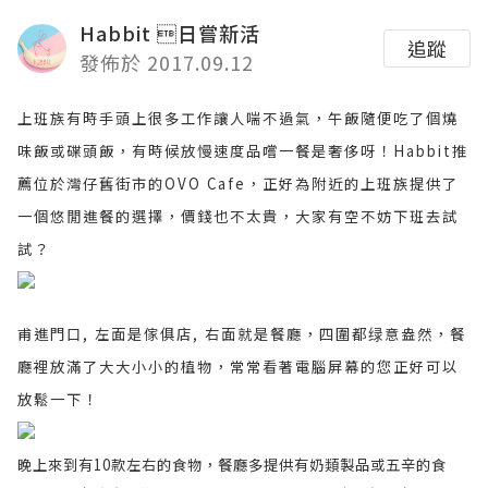
Habbit 日嘗新活
追蹤
發佈於 2017.09.12
上班族有時手頭上很多工作讓人喘不過氣，午飯隨便吃了個燒
味飯或碟頭飯，有時候放慢速度品嚐一餐是奢侈呀！Habbit推
薦位於灣仔舊街市的OVO Cafe，正好為附近的上班族提供了
一個悠閒進餐的選擇，價錢也不太貴，大家有空不妨下班去試
試？
甫進門口, 左面是傢俱店, 右面就是餐廳，四圍都绿意盎然，餐
廳裡放滿了大大小小的植物，常常看著電腦屏幕的您正好可以
放鬆一下！
晚上來到有10款左右的食物，餐廳多提供有奶類製品或五辛的食