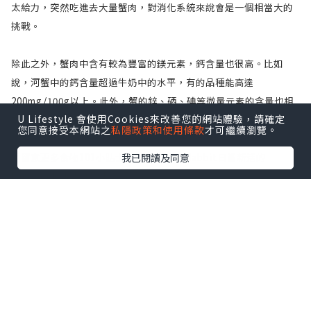
太給力，突然吃進去大量蟹肉，對消化系統來說會是一個相當大的
挑戰。
除此之外，蟹肉中含有較為豐富的鎂元素，鈣含量也很高。比如
說，河蟹中的鈣含量超過牛奶中的水平，有的品種能高達
200mg/100g以上。此外，蟹的鋅、硒、碘等微量元素的含量也相
U Lifestyle 會使用Cookies來改善您的網站體驗，請確定
當高，特別是硒元素，遠遠高於普通肉類的水平。
您同意接受本網站之
私隱政策和使用條款
才可繼續瀏覽。
——————————————————
我已閱讀及同意
想留意更多食物101小貼士，就記住like Habbit日嘗新活的
Facebook 專頁獲取更多資訊啦！
資料來源:
邵瑞琳—養生須知：螃蟹營養價值幾何？吃蟹3大注意事項
http://shipin.people.com.cn/BIG5/n/2013/0911/c85914-
22878777.html
營養師破迷思－海鮮都是高膽固醇嗎？別再誤會海鮮了～
http://www.nutriyoung.com.tw/2016/02/blog-
post_14.html
圖片來源: