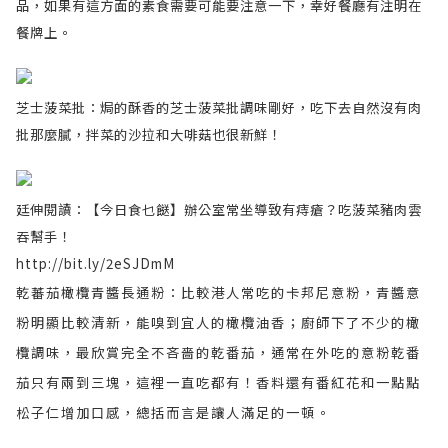
品，如果有這方面的素食需要可能要注意一下，幸好餐廳有注明在
餐牌上。
芝士菠菜批：焗的酥香的芝士菠菜批調味剛好，吃下去自然沒有肉
批那麼膩，拌菜的沙拉和大啡菇也很新鮮！
廷伸閱讀：【今日食乜餸】辦公室常坐導致有痔瘡？吃菠菜豬肉雲
吞幫手！
http://bit.ly/2eSJDmM
乾蕃茄橄欖青醬長通粉：比較港人常吃的卡邦尼意粉，青醬意
粉明顯比較清新，能嗅到宜人的橄欖油香；廚師下了不少的橄
欖調味，最欣賞完全不吝嗇的乾番茄，通常在外吃的意粉乾番
茄只有兩到三塊，這裡一直吃都有！香料還有番紅花和一點點
松子仁增加口感，總括而言是讓人滿足的一頓。