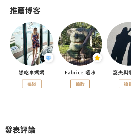
推薦博客
戀吃車媽媽
Fabrice 嚐味
窩夫與蝦
追蹤
追蹤
追蹤
發表評論