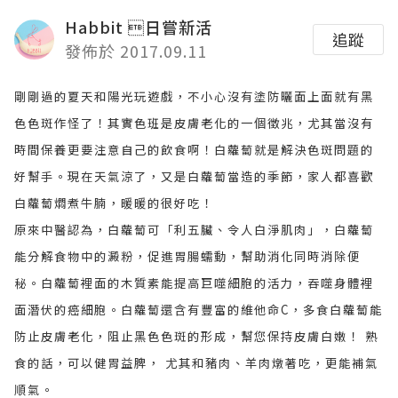
Habbit 日嘗新活
追蹤
發佈於 2017.09.11
剛剛過的夏天和陽光玩遊戲，不小心沒有塗防曬面上面就有黑
色色斑作怪了！其實色班是皮膚老化的一個徵兆，尤其當沒有
時間保養更要注意自己的飲食啊！白蘿蔔就是解決色斑問題的
好幫手。現在天氣涼了，又是白蘿蔔當造的季節，家人都喜歡
白蘿蔔燜煮牛腩，暖暖的很好吃！
原來中醫認為，白蘿蔔可「利五臟、令人白淨肌肉」，白蘿蔔
能分解食物中的澱粉，促進胃腸蠕動，幫助消化同時消除便
秘。白蘿蔔裡面的木質素能提高巨噬細胞的活力，吞噬身體裡
面潛伏的癌細胞。白蘿蔔還含有豐富的維他命C，多食白蘿蔔能
防止皮膚老化，阻止黑色色斑的形成，幫您保持皮膚白嫩！ 熟
食的話，可以健胃益脾， 尤其和豬肉、羊肉燉著吃，更能補氣
順氣。