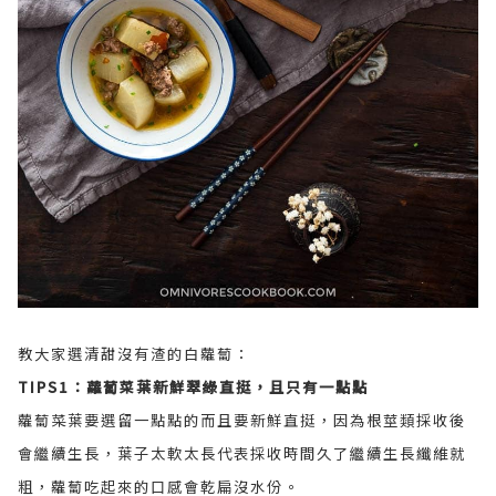
教大家選清甜沒有渣的白蘿蔔：
TIPS1：蘿蔔菜葉新鮮翠綠直挺，且只有一點點
蘿蔔菜葉要選留一點點的而且要新鮮直挺，因為根莖類採收後
會繼續生長，葉子太軟太長代表採收時間久了繼續生長纖維就
粗，蘿蔔吃起來的口感會乾扁沒水份。