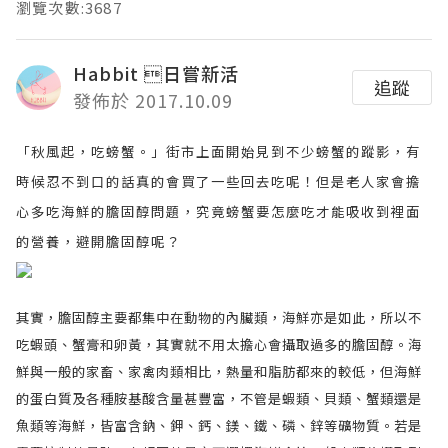
瀏覽次數:3687
Habbit 日嘗新活
追蹤
發佈於 2017.10.09
「秋風起，吃螃蟹。」街市上面開始見到不少螃蟹的蹤影，有
時候忍不到口的話真的會買了一些回去吃呢！但是老人家會擔
心多吃海鮮的膽固醇問題，究竟螃蟹要怎麼吃才能吸收到裡面
的營養，避開膽固醇呢？
其實，膽固醇主要都集中在動物的內臟類，海鮮亦是如此，所以不
吃蝦頭、蟹膏和卵黃，其實就不用太擔心會攝取過多的膽固醇。海
鮮與一般的家畜、家禽肉類相比，熱量和脂肪都來的較低，但海鮮
的蛋白質及各種胺基酸含量甚豐富，不管是蝦類、貝類、蟹類還是
魚類等海鮮，皆富含鈉、鉀、鈣、鎂、鐵、磷、鋅等礦物質。若是