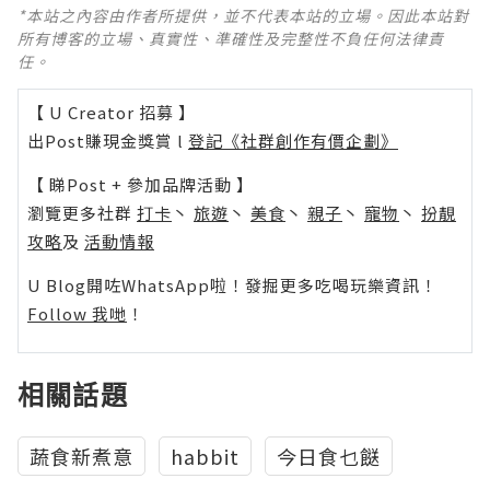
*本站之內容由作者所提供，並不代表本站的立場。因此本站對
所有博客的立場、真實性、準確性及完整性不負任何法律責
任。
【 U Creator 招募 】
出Post賺現金獎賞 l
登記《社群創作有價企劃》
【 睇Post + 參加品牌活動 】
瀏覽更多社群
打卡
丶
旅遊
丶
美食
丶
親子
丶
寵物
丶
扮靚
攻略
及
活動情報
U Blog開咗WhatsApp啦！發掘更多吃喝玩樂資訊！
Follow 我哋
！
相關話題
蔬食新煮意
habbit
今日食乜餸