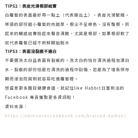
TIPS2：表皮光滑根部結實
白蘿蔔的表面最好帶一點土（代表剛出土），表皮光滑緊緻。
蒂頭的部份越小蘿蔔的肉越厚。根尖不呈綠色、沒有鬚根。抓
起來的觸感結實拍起來聲音清脆，尤其是根部，如果根部軟了
就代表蘿蔔已經不新鮮開始脫水
TIPS3：表面沒裂痕不過白
不要選洗太白且表面有裂痕的。洗太白的怕在清洗過程泡漂白
水，裂痕的部份怕是在清洗的過程中刮傷，若是為了增長保存
期而浸泡防腐劑就容易吃進蘿蔔裡。
想留意更多醒目健康食譜，就記住like Habbit日嘗新活的
Facebook 專頁獲取更多資訊啦！
資料來源：
https://omnivorescookbook.com/braised-daikon/