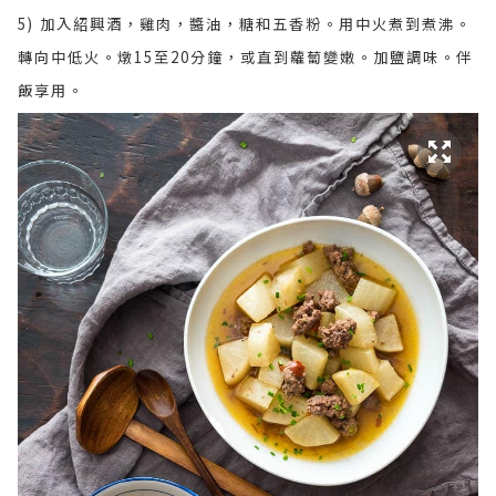
5) 加入紹興酒，雞肉，醬油，糖和五香粉。用中火煮到煮沸。
轉向中低火。燉15至20分鐘，或直到蘿蔔變嫩。加鹽調味。伴
飯享用。