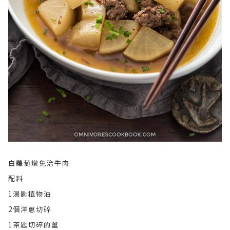
白蘿蔔燉免治牛肉
配料
1湯匙植物油
2個洋蔥切碎
1茶匙切碎的薑