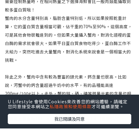
需要控制熱量時，在相同熱量之下選擇海鮮會比一般肉類能攝取到
較多蛋白質哦！
蟹肉的水分含量特別高，脂肪含量特別低，所以如果按照乾重計
算，它的蛋白質含量相當可觀，佔干重的70%至90%。這個高度，
可是其他食物很難達到的。但如果大量攝入蟹肉，對消化道裡的蛋
白酶的需求就會很大。如果平日蛋白質食物吃得少，蛋白酶工作不
太給力，突然吃進去大量蟹肉，對消化系統來說會是一個相當大的
挑戰。
除此之外，蟹肉中含有較為豐富的鎂元素，鈣含量也很高。比如
說，河蟹中的鈣含量超過牛奶中的水平，有的品種能高達
200mg/100g以上。此外，蟹的鋅、硒、碘等微量元素的含量也相
U Lifestyle 會使用Cookies來改善您的網站體驗，請確定
當高，特別是硒元素，遠遠高於普通肉類的水平。
您同意接受本網站之
私隱政策和使用條款
才可繼續瀏覽。
——————————————————
我已閱讀及同意
想留意更多食物101小貼士，就記住like Habbit日嘗新活的
Facebook 專頁獲取更多資訊啦！
資料來源: