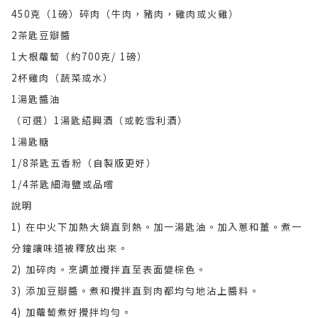
450克（1磅）碎肉（牛肉，豬肉，雞肉或火雞）
2茶匙豆瓣醬
1大根蘿蔔（約700克/ 1磅）
2杯雞肉（蔬菜或水）
1湯匙醬油
（可選）1湯匙紹興酒（或乾雪利酒）
1湯匙糖
1/8茶匙五香粉（自製版更好）
1/4茶匙細海鹽或品嚐
說明
1) 在中火下加熱大鍋直到熱。加一湯匙油。加入蔥和薑。煮一
分鐘讓味道被釋放出來。
2) 加碎肉。烹調並攪拌直至表面變棕色。
3) 添加豆瓣醬。煮和攪拌直到肉都均勻地沾上醬料。
4) 加蘿蔔煮好攪拌均勻。