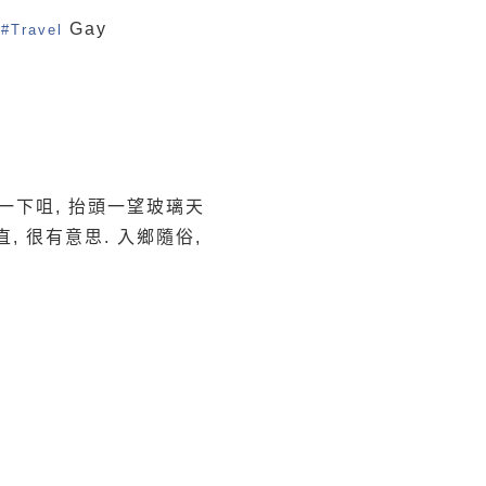
r
Gay
#Travel
人親了一下咀, 抬頭一望玻璃天
 很有意思. 入鄉隨俗,