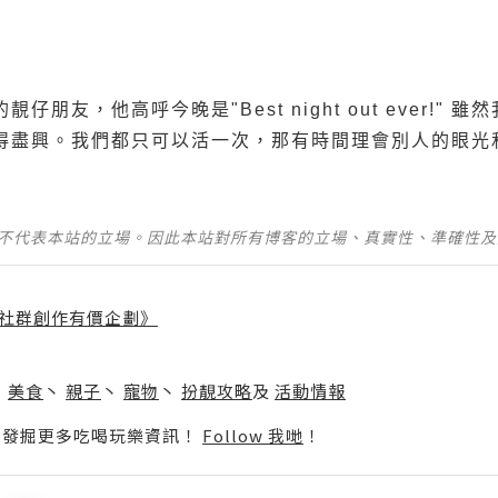
朋友，他高呼今晚是"Best night out ever!"
得盡興。我們都只可以活一次，那有時間理會別人的眼光
並不代表本站的立場。因此本站對所有博客的立場、真實性、準確性
社群創作有價企劃》
】
丶
美食
丶
親子
丶
寵物
丶
扮靚攻略
及
活動情報
p啦！發掘更多吃喝玩樂資訊！
Follow 我哋
！