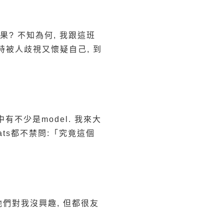
? 不知為何, 我跟這班
時被人歧視又懷疑自己, 到
有不少是model. 我來大
expats都不禁問:「究竟這個
他們對我沒興趣, 但都很友