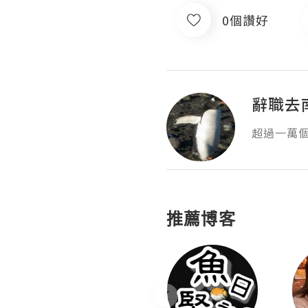
0個讚好
辭職去
超過一萬個 Li
推薦博客