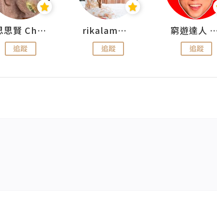
思思賢 ChillMyBabe
rikalammm
窮遊達人 Mr.TravelGe
追蹤
追蹤
追蹤