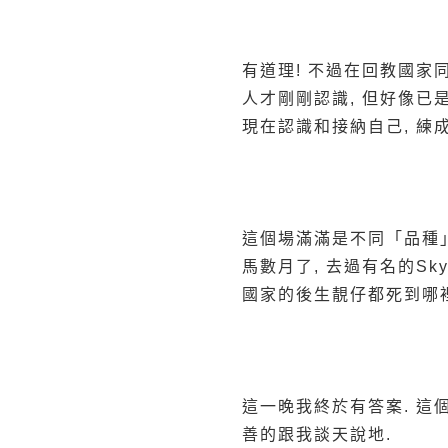
有道理! 不過在回教國家
人才剛剛認識, 但好像已
現在認識和接納自己, 練
這個場滿滿是不同「品種」的肌
馬數月了, 去過有名的Sky Ba
國家的後生靚仔都死到哪裡
這一晚我終於有答案. 這個
善的跟我談天說地.