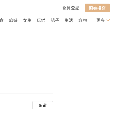
會員登記
開始撰寫
食
旅遊
女生
玩樂
親子
生活
寵物
行山
更多
打卡
追蹤