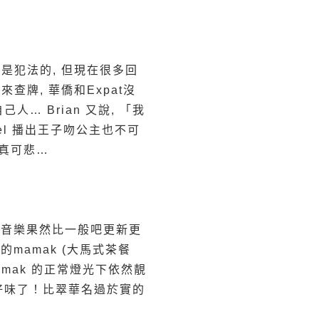
說是犯法的, 但現在很多回
牌, 華僑和Expat沒
… Brian 又說, 「我
el 播出王子吻公主也不可
, 真可悲…
 基吧的音樂果然比一般吧更新更
的mamak (大馬式茶餐
amak 的正常燈光下依然靚
嘩！太好味了！比翠華名過於實的