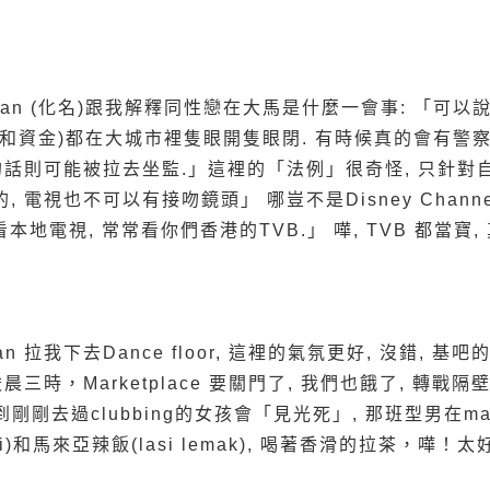
an (化名)跟我解釋同性戀在大馬是什麼一會事: 「可以
和資金)都在大城市裡隻眼開隻眼閉. 有時候真的會有警察來查
話則可能被拉去坐監.」這裡的「法例」很奇怪, 只針對自己人
 電視也不可以有接吻鏡頭」 哪豈不是Disney Chann
本地電視, 常常看你們香港的TVB.」 嘩, TVB 都當寶
an 拉我下去Dance floor, 這裡的氣氛更好, 沒錯,
三時，Marketplace 要關門了, 我們也餓了, 轉戰隔壁
到剛剛去過clubbing的女孩會「見光死」, 那班型男在m
ti)和馬來亞辣飯(lasi lemak), 喝著香滑的拉茶，