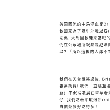
英國回流的中馬混血兒Bri
教國家為了吸引外地遊客(
關係, 大馬回教徒來基吧的
們在公眾場所親熱是犯法的,
以? 「所以這裡的人都不看
我們在天台說笑過後, Bri
容易跳舞! 我們一直跳至凌晨
廳). 不似得凌晨在翠華看
仔. 我們吃著印度薄餅(ro
貴價茶餐好吃得多！