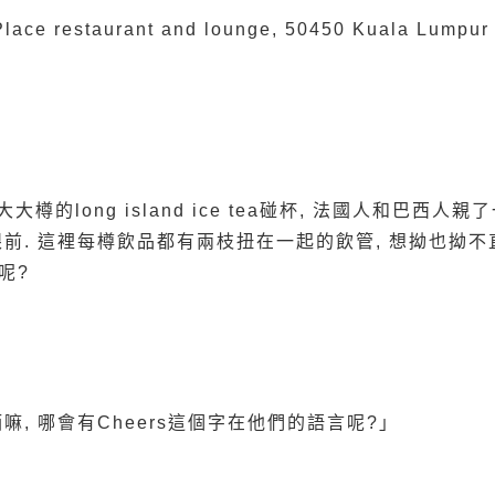
 Place restaurant and lounge, 50450 Kuala Lumpu
大大樽的long island ice tea碰杯, 法國人和巴西
前. 這裡每樽飲品都有兩枝扭在一起的飲管, 想拗也拗不直,
呢?
嘛, 哪會有Cheers這個字在他們的語言呢?」