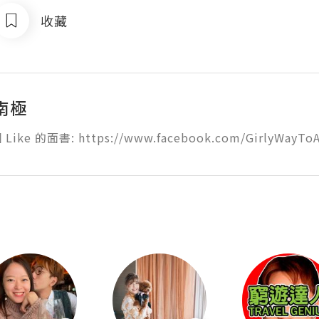
收藏
南極
ke 的面書: https://www.facebook.com/GirlyWayToAnt