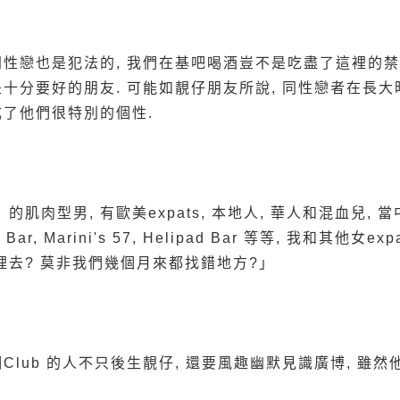
同性戀也是犯法的, 我們在基吧喝酒豈不是吃盡了這裡的禁果
是十分要好的朋友. 可能如靚仔朋友所說, 同性戀者在長大
成了他們很特別的個性.
肉型男, 有歐美expats, 本地人, 華人和混血兒, 當中
r, Marini's 57, Helipad Bar 等等, 我和其他女
去? 莫非我們幾個月來都找錯地方?」
Club 的人不只後生靚仔, 還要風趣幽默見識廣博, 雖然