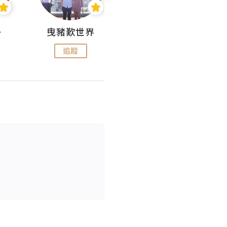
nius
曳豬歎世界
Koalascities (^O^)! @ UTravel
追蹤
追蹤