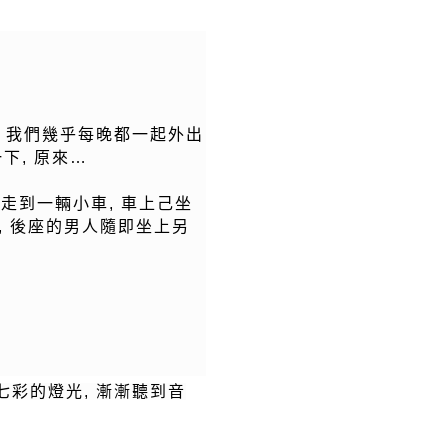
, 我們幾乎每晚都一起外出
一下, 原來…
我走到一輛小車, 車上己坐
係, 後座的男人隨即坐上另
七彩的燈光, 漸漸聽到音