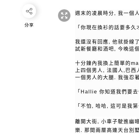
週末的凌晨時分, 我一個人
分享
分享
「你現在換衫的話要多久才可以
我還沒有回應, 他就掛線
試新餐廳和酒吧, 今晚這個Ma
十分鐘內我換上簡單的max
上四個男人, 法國人,巴西
一個男人的大腿. 我強忍
「Hallie 你知道我們要
「不怕, 哈哈, 這可是我
離開大街, 小車子駛進幽
樂. 那間兩層高連天台別