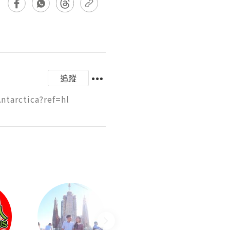
追蹤
arctica?ref=hl