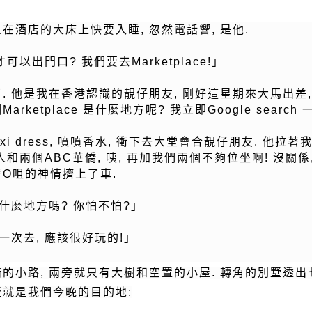
在酒店的大床上快要入睡, 忽然電話響, 是他.
出門口? 我們要去Marketplace!」
了. 他是我在香港認識的靚仔朋友, 剛好這星期來大馬出差
rketplace 是什麼地方呢? 我立即Google search 
i dress, 噴噴香水, 衝下去大堂會合靚仔朋友. 他拉著
人和兩個ABC華僑, 咦, 再加我們兩個不夠位坐啊! 沒關
著O咀的神情擠上了車.
去什麼地方嗎? 你怕不怕?」
第一次去, 應該很好玩的!」
暗的小路, 兩旁就只有大樹和空置的小屋. 轉角的別墅透出
墅就是我們今晚的目的地: