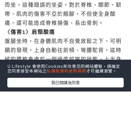
而坐，這種錯誤的坐姿，對於脊椎、關節、韌
帶、肌肉的傷害不亞於翹腳，不但使全身酸
痛，還可能造成脊椎損傷、長出骨刺。
〈傷害1〉肩頸酸痛
盤腿坐時，在身體肌肉不自覺放鬆之下，可明
顯的發現，上身自動往前傾、彎腰駝背，這時
候的腰椎會處於一個過度前彎的狀態，上半身
U Lifestyle 會使用Cookies來改善您的網站體驗，請確定
的力量都依靠著後背的肌肉及脊椎支撐，久而
您同意接受本網站之
私隱政策和使用條款
才可繼續瀏覽。
久之，會使後背肌群疲累緊繃，導致肩頸酸
我已閱讀及同意
痛。而席地盤腿而坐的話，則會讓脊椎尾端的
薦椎直接與堅硬地板接觸，在缺乏椅子輔助支
撐下，對脊椎的負擔可想而知。
〈傷害2〉椎間盤突出
下半身為了盤腿，會將雙腿往內曲，此舉則會