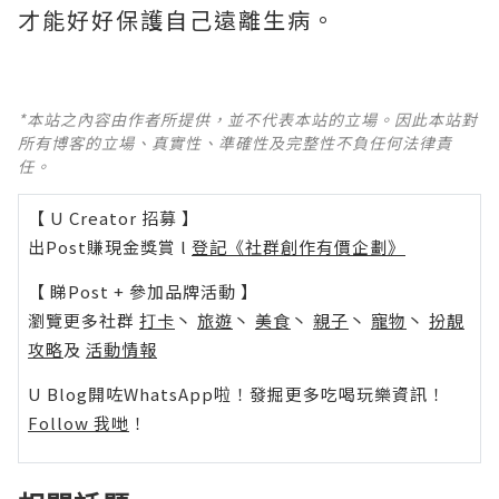
才能好好保護自己遠離生病。
*本站之內容由作者所提供，並不代表本站的立場。因此本站對
所有博客的立場、真實性、準確性及完整性不負任何法律責
任。
【 U Creator 招募 】
出Post賺現金獎賞 l
登記《社群創作有價企劃》
【 睇Post + 參加品牌活動 】
瀏覽更多社群
打卡
丶
旅遊
丶
美食
丶
親子
丶
寵物
丶
扮靚
攻略
及
活動情報
U Blog開咗WhatsApp啦！發掘更多吃喝玩樂資訊！
Follow 我哋
！