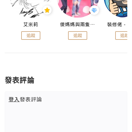
點滴
艾米莉
儍媽媽與兩隻小魔怪之家
追蹤
追蹤
追蹤
發表評論
登入
發表評論