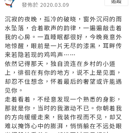
追蹤
發佈於 2020.03.09
沉寂的夜晚，孤冷的破晓，窗外沉闷的雨
水坠落，合着歌声的韵律，一遍遍敲击着
我的心房。一直睡眠都很好，今晚竟意外
地惊醒，眼前是一片无尽的漆黑，耳畔传
来若隐若现的鸡鸣声……
依然记得那天，独自流连在乡村的小道
上，徘徊在有你的地方，说不上是见面，
却忍不住想念，怀着最后的奢望或许能遇
见你。
走着看着，不经意发现一个熟悉的身影，
那就是你，当时的我激动不已。你朝着我
的方向缓缓走来，我装作视而不见，却又
难以掩饰心中的膨湃，悄悄躲在不远处眼