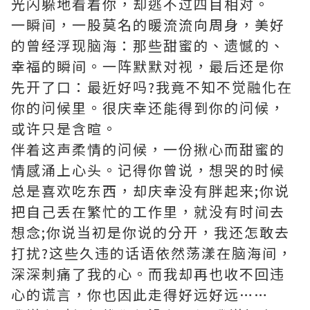
光闪躲地看着你，却逃不过四目相对。
一瞬间，一股莫名的暖流流向周身，美好
的曾经浮现脑海：那些甜蜜的、遗憾的、
幸福的瞬间。一阵默默对视，最后还是你
先开了口：最近好吗?我竟不知不觉融化在
你的问候里。很庆幸还能得到你的问候，
或许只是含暄。
伴着这声柔情的问候，一份揪心而甜蜜的
情感涌上心头。记得你曾说，想哭的时候
总是喜欢吃东西，却庆幸没有胖起来;你说
把自己丢在繁忙的工作里，就没有时间去
想念;你说当初是你说的分开，我还怎敢去
打扰?这些久违的话语依然荡漾在脑海间，
深深刺痛了我的心。而我却再也收不回违
心的谎言，你也因此走得好远好远……