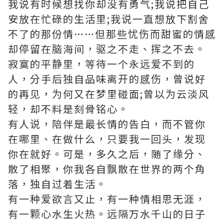
我说有时候想找你却没有勇气;我说把自己
安放在忙碌的生活里;我说一直想放下割舍
不了的那份情……但那些忧伤而甜蜜的情感
却停留在脑海间，驱之不走、挥之不去。
寂寞的平静里，等待一个永远爱不到的
人，分手后独自品味离开的感伤，曾说好
的再见，为何又在梦里碰面;曾以为云淡风
轻，却不料是刻骨铭心。
有人说，陪伴是最长情的告白，而不管你
在哪里、在做什么，只要我一回头，发现
你在就好。可是，多久之后，随了缘分、
散了相聚，你我各自飘散在世界的两个角
落，独自过着生活。
有一种爱欲言又止，有一种情相思无涯，
有一颗心水生火热。远隔万水千山的日子