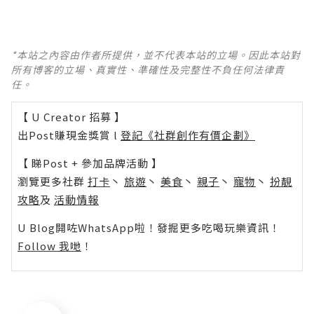
*本站之內容由作者所提供，並不代表本站的立場。因此本站對
所有博客的立場、真實性、準確性及完整性不負任何法律責
任。
【 U Creator 招募 】
出Post賺現金獎賞 l
登記《社群創作有價企劃》
【 睇Post + 參加品牌活動 】
瀏覽更多社群
打卡
丶
旅遊
丶
美食
丶
親子
丶
寵物
丶
扮靚
攻略
及
活動情報
U Blog開咗WhatsApp啦！發掘更多吃喝玩樂資訊！
Follow 我哋
！