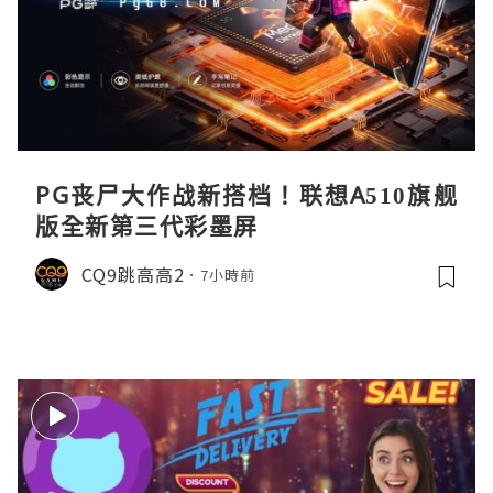
PG丧尸大作战新搭档！联想A510旗舰
版全新第三代彩墨屏
CQ9跳高高2
7小時前