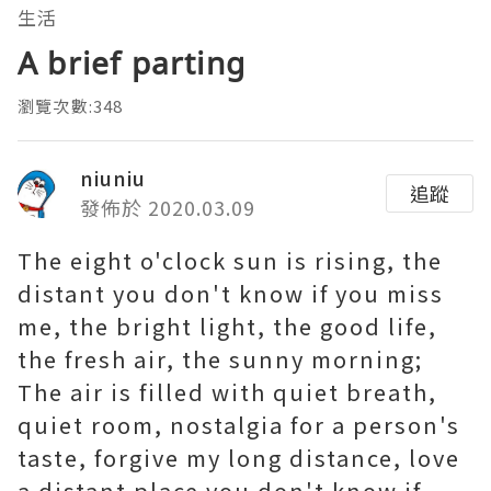
生活
A brief parting
瀏覽次數:348
niuniu
追蹤
發佈於 2020.03.09
The eight o'clock sun is rising, the
distant you don't know if you miss
me, the bright light, the good life,
the fresh air, the sunny morning;
The air is filled with quiet breath,
quiet room, nostalgia for a person's
taste, forgive my long distance, love
a distant place you don't know if