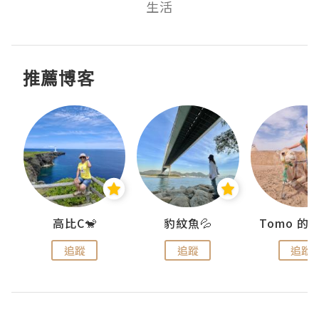
生活
推薦博客
)
高比C🐒
豹紋魚💦
追蹤
追蹤
追蹤