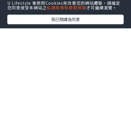
be alone When I am quiet, I only
U Lifestyle 會使用Cookies來改善您的網站體驗，請確定
您同意接受本網站之
私隱政策和使用條款
才可繼續瀏覽。
think about how I think of you. What
I think is just to give you a good and
我已閱讀及同意
happy life. But when I really know it,
I find that no material life can
replace a person's existence. Give
you a better space to play yourself,
give you a goal to surpass yourself,
but when I chat with you, I
understand that what you want is
not a light material life, but a
person's position in your heart, will
share happiness with you, face
difficulties together, which is the
happy and happy thing in your