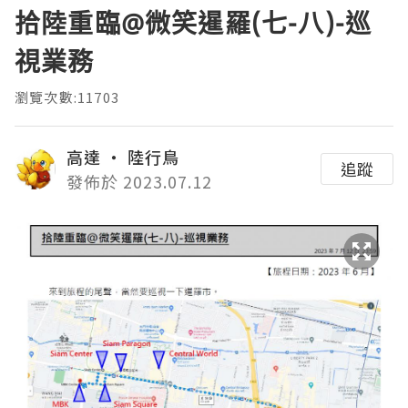
拾陸重臨@微笑暹羅(七-八)-巡
視業務
瀏覽次數:11703
高達 ‧ 陸行鳥
追蹤
發佈於 2023.07.12