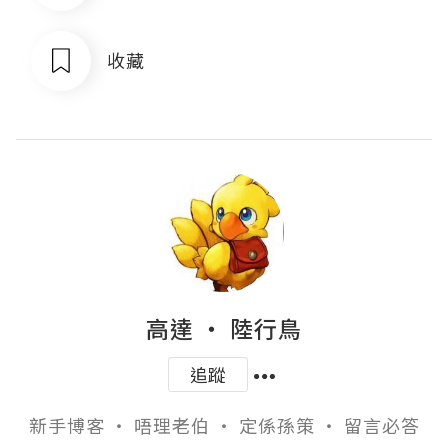
收藏
高達 ‧ 陸行鳥
追蹤
新手博客 ‧ 唔理老伯 ‧ 定係孫策 ‧ 留言必答