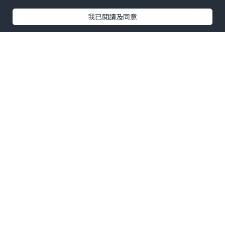
我已閱讀及同意
更多泰國不同地方的遊歷可參閱以下傳送
點，再點擊傳送
「自由‧悠‧遊行......亞洲篇(*除日本)」
(點擊傳送)