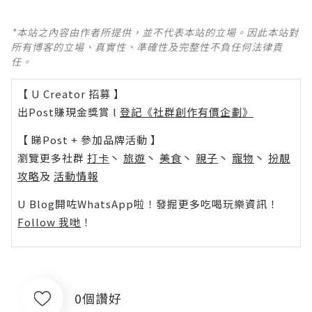
*本站之內容由作者所提供，並不代表本站的立場。因此本站對
所有博客的立場、真實性、準確性及完整性不負任何法律責
任。
【 U Creator 招募 】
出Post賺現金獎賞 l
登記《社群創作有價企劃》
【 睇Post + 參加品牌活動 】
瀏覽更多社群
打卡
丶
旅遊
丶
美食
丶
親子
丶
寵物
丶
扮靚
攻略
及
活動情報
U Blog開咗WhatsApp啦！發掘更多吃喝玩樂資訊！
Follow 我哋
！
0個讚好