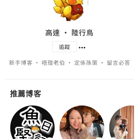
高達 ‧ 陸行鳥
追蹤
新手博客 ‧ 唔理老伯 ‧ 定係孫策 ‧ 留言必答
推薦博客