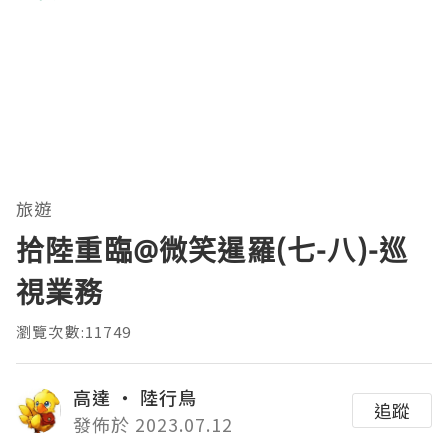
旅遊
拾陸重臨@微笑暹羅(七-八)-巡
視業務
瀏覽次數:11749
高達 ‧ 陸行鳥
追蹤
發佈於 2023.07.12