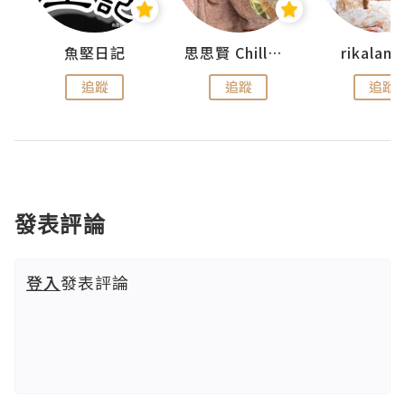
urnal
魚堅日記
思思賢 ChillMyBabe
rikala
追蹤
追蹤
追蹤
發表評論
登入
發表評論