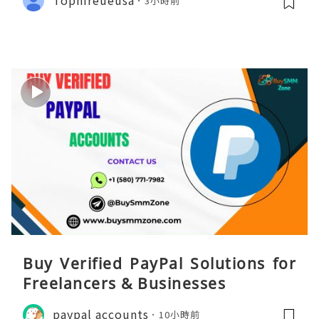
Tophireueusa
3小時前
Buy Verified PayPal Solutions for
Freelancers & Businesses
paypal accounts
10小時前