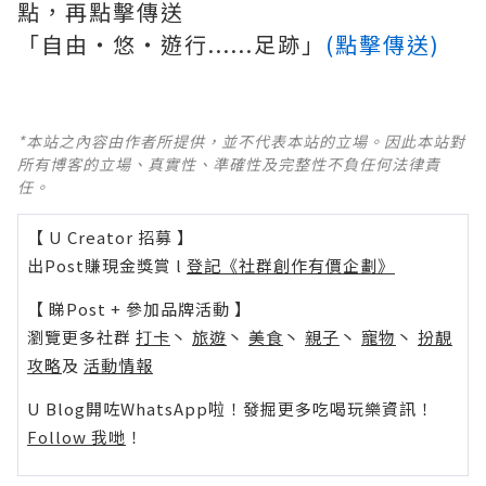
點，再點擊傳送
「自由‧悠‧遊行......足跡」
(點擊傳送)
*本站之內容由作者所提供，並不代表本站的立場。因此本站對
所有博客的立場、真實性、準確性及完整性不負任何法律責
任。
【 U Creator 招募 】
出Post賺現金獎賞 l
登記《社群創作有價企劃》
【 睇Post + 參加品牌活動 】
瀏覽更多社群
打卡
丶
旅遊
丶
美食
丶
親子
丶
寵物
丶
扮靚
攻略
及
活動情報
U Blog開咗WhatsApp啦！發掘更多吃喝玩樂資訊！
Follow 我哋
！