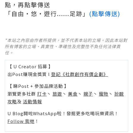
點，再點擊傳送
「自由‧悠‧遊行......足跡」
(點擊傳送)
*本站之內容由作者所提供，並不代表本站的立場。因此本站對
所有博客的立場、真實性、準確性及完整性不負任何法律責
任。
【 U Creator 招募 】
出Post賺現金獎賞 l
登記《社群創作有價企劃》
【 睇Post + 參加品牌活動 】
瀏覽更多社群
打卡
丶
旅遊
丶
美食
丶
親子
丶
寵物
丶
扮靚
攻略
及
活動情報
U Blog開咗WhatsApp啦！發掘更多吃喝玩樂資訊！
Follow 我哋
！