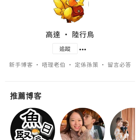
高達 ‧ 陸行鳥
追蹤
新手博客 ‧ 唔理老伯 ‧ 定係孫策 ‧ 留言必答
推薦博客