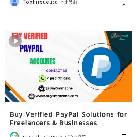
Tophireueusa
5小時前
Buy Verified PayPal Solutions for
Freelancers & Businesses
paypal accounts
12小時前