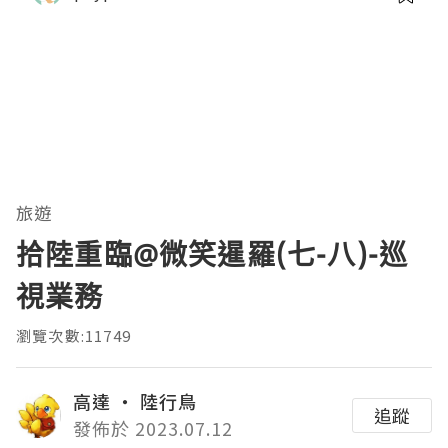
旅遊
拾陸重臨@微笑暹羅(七-八)-巡
視業務
瀏覽次數:11749
高達 ‧ 陸行鳥
追蹤
發佈於 2023.07.12