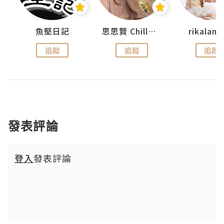
urnal
魚堅日記
思思賢 ChillMyBabe
rikala
追蹤
追蹤
追蹤
發表評論
登入
發表評論