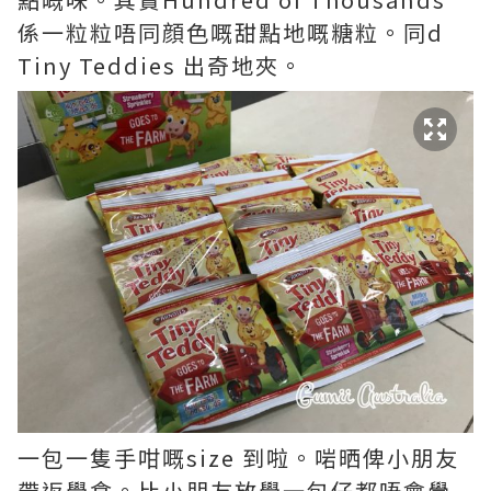
係一粒粒唔同顔色嘅甜點地嘅糖粒。同d
Tiny Teddies 出奇地夾。
一包一隻手咁嘅size 到啦。啱晒俾小朋友
帶返學食。比小朋友放學一包仔都唔會覺