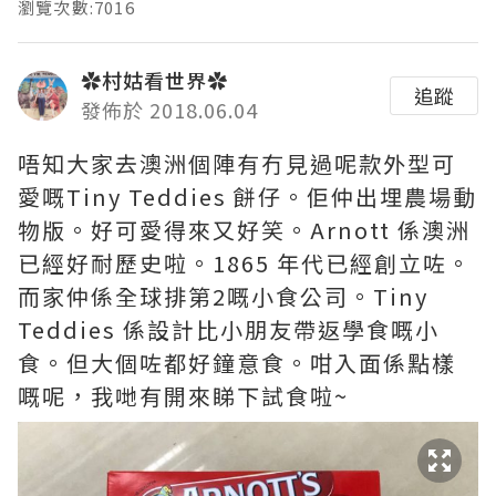
瀏覽次數:7016
✿村姑看世界✿
追蹤
發佈於 2018.06.04
唔知大家去澳洲個陣有冇見過呢款外型可
愛嘅Tiny Teddies 餅仔。佢仲出埋農場動
物版。好可愛得來又好笑。Arnott 係澳洲
已經好耐歷史啦。1865 年代已經創立咗。
而家仲係全球排第2嘅小食公司。Tiny
Teddies 係設計比小朋友帶返學食嘅小
食。但大個咗都好鐘意食。咁入面係點樣
嘅呢，我哋有開來睇下試食啦~