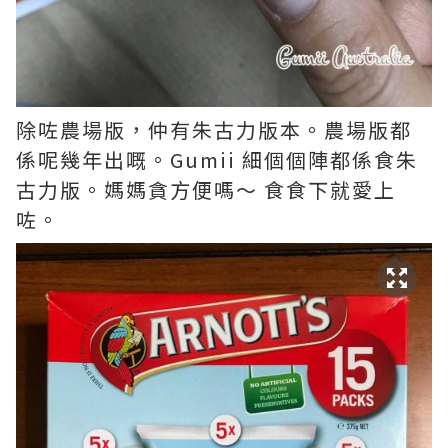
除咗農場版，仲有朱古力版本。農場版都
係呢幾年出嘅。Gumii 細個個陣都係食朱
古力版。媽媽貪方便嗎～ 食食下就愛上
咗。