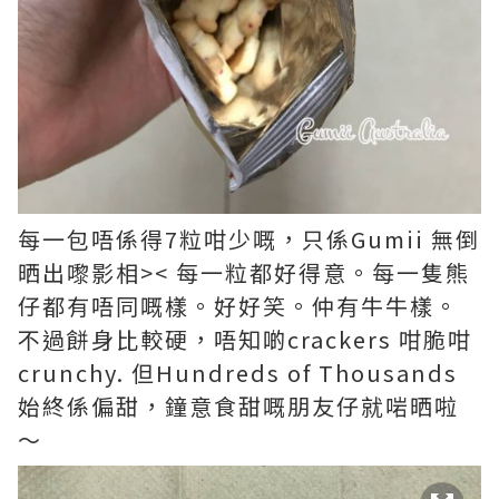
每一包唔係得7粒咁少嘅，只係Gumii 無倒
晒出嚟影相>< 每一粒都好得意。每一隻熊
仔都有唔同嘅樣。好好笑。仲有牛牛樣。
不過餅身比較硬，唔知啲crackers 咁脆咁
crunchy. 但Hundreds of Thousands
始終係偏甜，鐘意食甜嘅朋友仔就啱晒啦
～