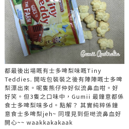
都最後出場嘅有士多啤梨味嘅Tiny
Teddies. 開咗包裝裝之後有陣陣嘅士多啤
梨漂出來。呢隻熊仔仲好似流鼻血咁。好
好笑。但3隻之口味中，Gumii 最鐘意都係
食士多啤梨味多d。點解？ 其實純粹係鐘
意食士多啤梨jeh~ 同埋見到佢哋流鼻血好
開心~~ waakkakakaak