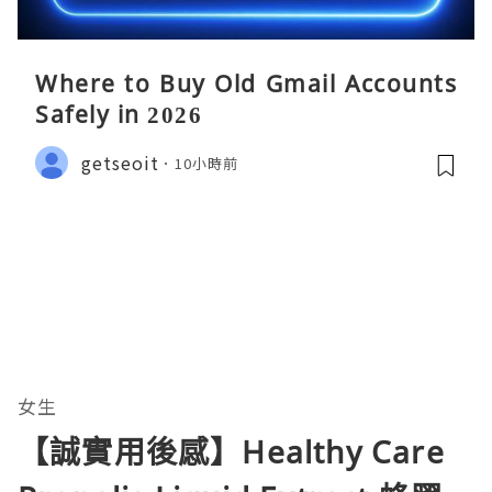
Where to Buy Old Gmail Accounts
Safely in 2026
getseoit
10小時前
女生
【誠實用後感】Healthy Care