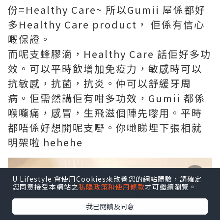
份=Healthy Care~ 所以Gumii 屋係都好
多Healthy Care product， 佢係有信心
嘅保證。
而呢支蜂膠滴，Healthy Care 話佢好多功
效。可以平時飲增加免疫力，敏感時可以
抗敏感，抗菌，抗炎。仲可以舒緩牙周
病。佢需然講佢有咁多功效，Gumii 都係
喉嚨痛，感冒，生飛滋個陣先嚟用。平時
都唔係好想開呢支嘢。你哋睇埋下張相就
明架啦 hehehe
U Lifestyle 會使用Cookies來改善您的網站體驗，請確定
您同意接受本網站之
私隱政策和使用條款
才可繼續瀏覽。
我已閱讀及同意