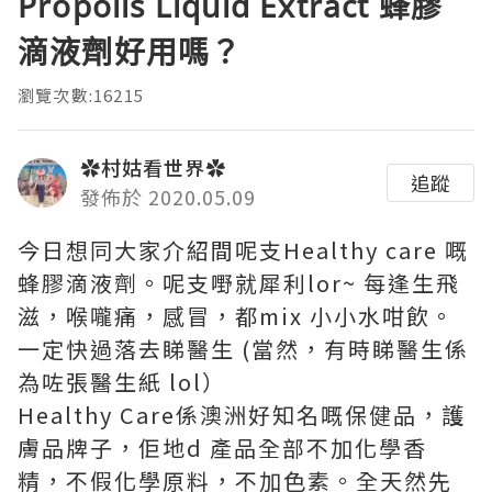
Propolis Liquid Extract 蜂膠
滴液劑好用嗎？
瀏覽次數:16215
✿村姑看世界✿
追蹤
發佈於 2020.05.09
今日想同大家介紹間呢支Healthy care 嘅
蜂膠滴液劑。呢支嘢就犀利lor~ 每逢生飛
滋，喉嚨痛，感冒，都mix 小小水咁飲。
一定快過落去睇醫生 (當然，有時睇醫生係
為咗張醫生紙 lol）
Healthy Care係澳洲好知名嘅保健品，護
膚品牌子，佢地d 產品全部不加化學香
精，不假化學原料，不加色素。全天然先