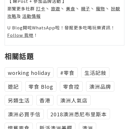
【 睇Post + 參加品牌活動 】
瀏覽更多社群
打卡
丶
旅遊
丶
美食
丶
親子
丶
寵物
丶
扮靚
攻略
及
活動情報
U Blog開咗WhatsApp啦！發掘更多吃喝玩樂資訊！
Follow 我哋
！
相關話題
working holiday
#零食
生活記敍
遊記
零食 Blog
零食控
澳洲品牌
另類生活
香港
澳洲人氣店
澳洲必買手信
2018澳洲悉尼布里斯本
懷舊零食
新派澳洲美饌
澳洲