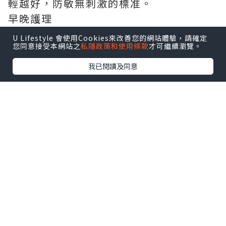
輕越好，防敏無刺激的標准。
早晚護理
根據早晚皮膚代謝和吸收能力的節律，早
U Lifestyle 會使用Cookies來改善您的網站體驗，請確定
您同意接受本網站之
私隱政策和使用條款
才可繼續瀏覽。
晚應選用不同功效的眼部護膚品..早晨可選
用柔和的凝露，以活化肌膚;晚上則使用含
我已閱讀及同意
有滋養成分的眼部精華液或眼霜，可使眼
部肌膚得到充分的休息與保養。
飲食養護
相關推薦：
淡化黑眼圈
水果蔬菜當然不能少，但是豬蹄、豬皮、
豬肘、雞皮、魚頭、魚湯等富含膠原蛋白
的食物，具有增強皮膚表層的修複功能，
還能同時減少細紋，令肌膚變得光滑而富
有彈性，所以切勿食太素!