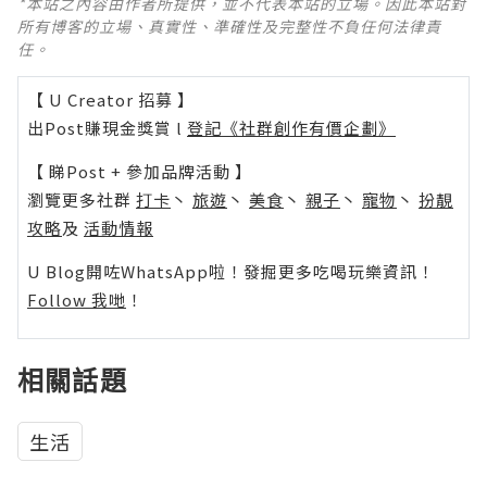
*本站之內容由作者所提供，並不代表本站的立場。因此本站對
所有博客的立場、真實性、準確性及完整性不負任何法律責
任。
【 U Creator 招募 】
出Post賺現金獎賞 l
登記《社群創作有價企劃》
【 睇Post + 參加品牌活動 】
瀏覽更多社群
打卡
丶
旅遊
丶
美食
丶
親子
丶
寵物
丶
扮靚
攻略
及
活動情報
U Blog開咗WhatsApp啦！發掘更多吃喝玩樂資訊！
Follow 我哋
！
相關話題
生活