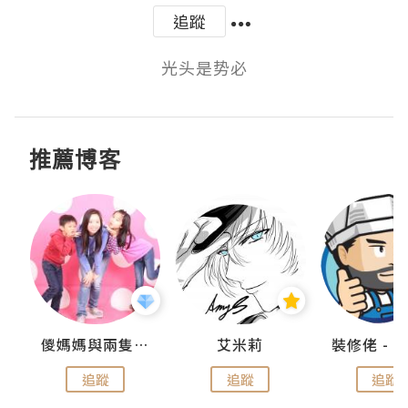
追蹤
光头是势必
推薦博客
點滴
儍媽媽與兩隻小魔怪之家
艾米莉
追蹤
追蹤
追蹤