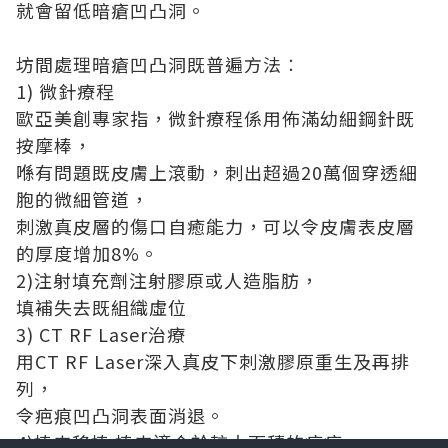
就會留低暗瘡凹凸洞。
坊間處理暗瘡凹凸洞既普遍方法︰
1) 微針療程
歐亞美創專家指，微針療程係用佈滿幼細鋼針既
按摩棒，
喺有問題既皮膚上滾動，刺出超過20萬個穿透細
胞的微細管道，
刺激真皮層的傷口自癒能力，可以令皮膚表皮層
的厚度增加8%。
2)注射填充劑注射膠原或人造脂肪，
填補失去既組織虛位
3) CT RF Laser治療
用CT RF Laser深入真皮下刺激膠原重生及再排
列，
令疤痕凹凸洞表面消退。
4)植皮移植:植皮適合於較大面積的疤痕，