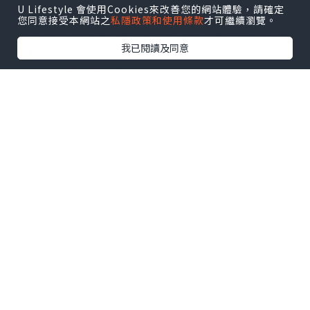
U Lifestyle 會使用Cookies來改善您的網站體驗，請確定
但歐亞美創專家指，有可能會做成更多的疤痕。
您同意接受本網站之
私隱政策和使用條款
才可繼續瀏覽。
5)二氧化炭,主要由表皮層燒毀至真皮層會造成傷
我已閱讀及同意
口，
目的係令皮膚重組增新
6)醫學磨皮，歐亞美創專家指呢種方法係將皮膚
的表皮層和真皮層磨走，
直至磨到見血為止，從而令皮膚再增長新既肌膚
歐亞美創專家建議，sis們最緊要係要了解唔同方
法既風險，
選擇信得過既美容中心，同埋適合自己既治療方
法~ 祝sis們都可以戰勝暗瘡~
資訊由歐亞美創國際容貌創造協會提供。
http://www.eifc.com.hk/
----------------------------------------------------
-----------------------------------------------