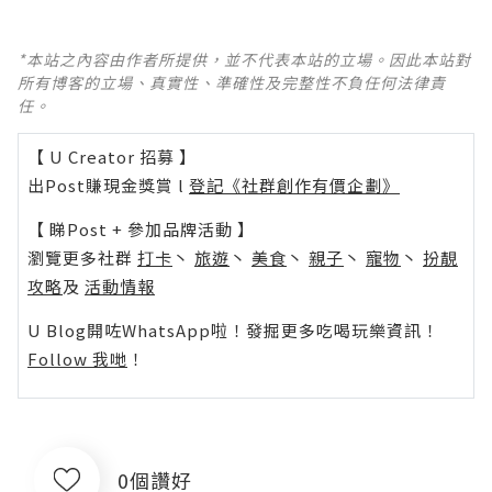
*本站之內容由作者所提供，並不代表本站的立場。因此本站對
所有博客的立場、真實性、準確性及完整性不負任何法律責
任。
【 U Creator 招募 】
出Post賺現金獎賞 l
登記《社群創作有價企劃》
【 睇Post + 參加品牌活動 】
瀏覽更多社群
打卡
丶
旅遊
丶
美食
丶
親子
丶
寵物
丶
扮靚
攻略
及
活動情報
U Blog開咗WhatsApp啦！發掘更多吃喝玩樂資訊！
Follow 我哋
！
0個讚好