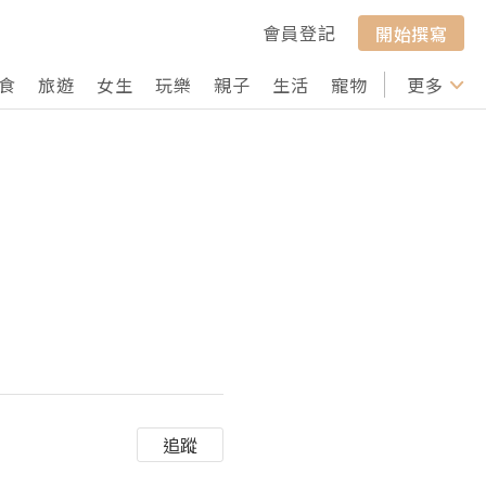
會員登記
開始撰寫
食
旅遊
女生
玩樂
親子
生活
寵物
行山
更多
打卡
追蹤