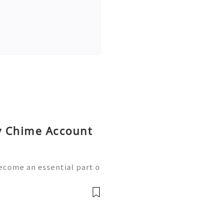
uy Chime Account
ecome an essential part o
th the growth of mobile
w handle payments, moni