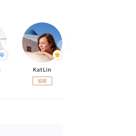
杜
KatLin
Missmiki 米奇小姐
追蹤
追蹤