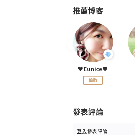
推薦博客
LoveCath 夏沫
♥Eunice♥
追蹤
追蹤
發表評論
登入
發表評論