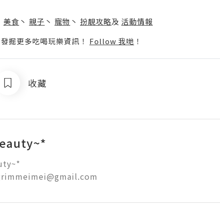
】
丶
美食
丶
親子
丶
寵物
丶
扮靚攻略
及
活動情報
p啦！發掘更多吃喝玩樂資訊！
Follow 我哋
！
收藏
eauty~*
y~*

 grimmeimei@gmail.com