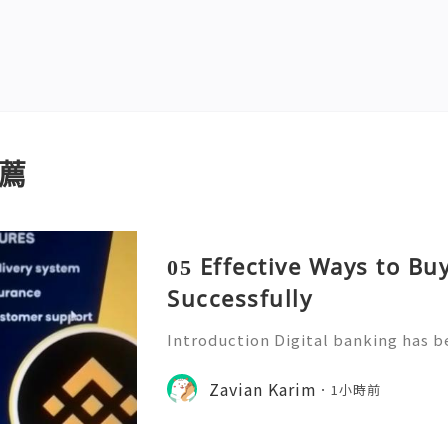
薦
05 Effective Ways to B
Successfully
Introduction Digital banking has b
f modern financial management. Wi
banking platforms, people can no
Zavian Karim
1小時前
tor transactions, and manage