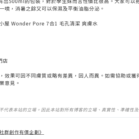
水有出500ml的包裝，對於學生妹而言性價比很高。大家可以
一噴，消暑之餘又可以保濕及平衡油脂分泌。
丽小屋 Wonder Pore 7合1 毛孔清潔 爽膚水
專門店
，效果可因不同膚質或略有差異，因人而異。如需協助或獲
業意見。
並不代表本站的立場。因此本站對所有博客的立場、真實性、準確性
社群創作有價企劃》