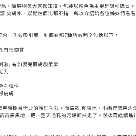
小屋的產品，價廉物美大家都知道，包裝以粉色為主更是吸引購買
1 毛孔清潔 爽膚水，感覺性價比都不錯，所以介紹給各位姊妹們看
7合一功效吸引著，到底有那7種功效呢？包括以下。
毛孔有害物質
和不刺激, 有如嬰兒肌膚般柔軟
緻毛孔
持毛孔彈性
外部皮膚
青春時期最需要的護理功效。而這款 爽膚水，小編建議用沾
黃黃黑黑地，把一整天毛孔的污垢都抹走了。然後再繼續進