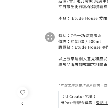
這個7合1 毛孔清潔 爽膚
平日帶出街作為保濕噴霧噴
產品： Etude House 爱
特點：7合一功能爽膚水
價格：約$180 / 500ml
購買點：Etude House 
以上分享屬個人意見和感受
絡該品牌查詢或尋求相關專
*本站之內容由作者所提供，
【 U Creator 招募 】
出Post賺現金獎賞 l
登記《
0