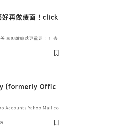
好再做瘦面！click
 🎀但輪廓感更重要！！ 去
做一次已經勁有效果！ Ohio
部機 ✨簡直係天衣無縫!
y (formerly Offic
oo Accounts Yahoo Mail co
people worldwide for pers
respondence, and online a
前