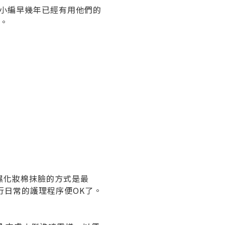
。小編早幾年已經有用他們的
看。
濕化妝棉抹臉的方式是最
行日常的護理程序便OK了。