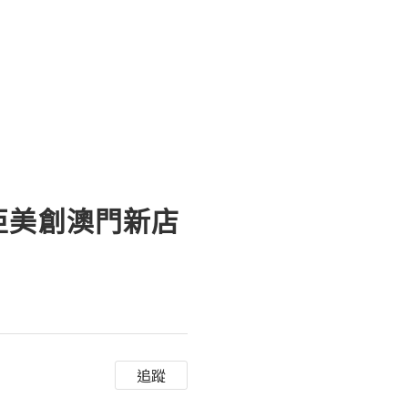
亞美創澳門新店
追蹤