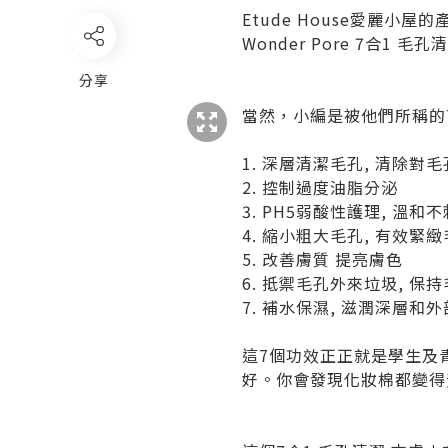
Etude House愛麗
Wonder Pore 7合
分享
當然，小編是被他們所稱的
1. 深層清潔毛孔, 清除對
2. 控制過度油脂分泌
3. PH5弱酸性護理, 溫
4. 縮小粗大毛孔, 有效緊
5. 改善膚質 提亮膚色
6. 抵禦毛孔外來垃圾, 保
7. 補水保濕, 滋潤深層和
這7個功效正正就是學生及
好。你會發現化妝棉都變得