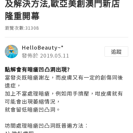
及解決方法,歐亞美創澳門新店
隆重開幕
瀏覽次數:31308
HelloBeauty~*
追蹤
發佈於 2019.05.11
點解會有暗瘡凹凸洞出現?
當發炎既暗瘡謝左，而皮膚又有一定的創傷同後
遺症，
加上不當處理暗瘡，例如用手擠壓，咁皮膚就有
可能會出現萎縮情況，
就會留低暗瘡凹凸洞。
坊間處理暗瘡凹凸洞既普遍方法︰