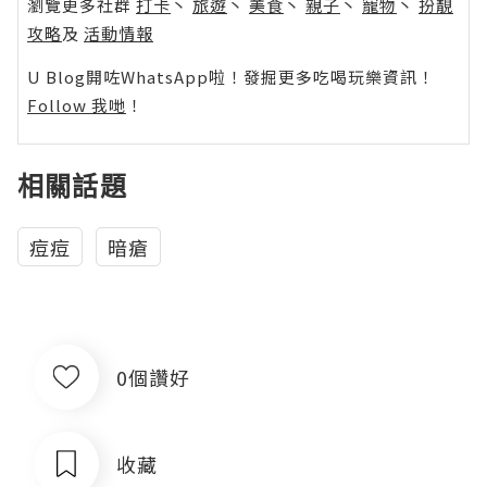
瀏覽更多社群
打卡
丶
旅遊
丶
美食
丶
親子
丶
寵物
丶
扮靚
攻略
及
活動情報
U Blog開咗WhatsApp啦！發掘更多吃喝玩樂資訊！
Follow 我哋
！
相關話題
痘痘
暗瘡
0個讚好
收藏