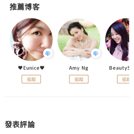
推薦博客
h 夏沫
♥Eunice♥
Amy Ng
追蹤
追蹤
追蹤
發表評論