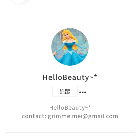
HelloBeauty~*
追蹤
HelloBeauty~*

contact: grimmeimei@gmail.com