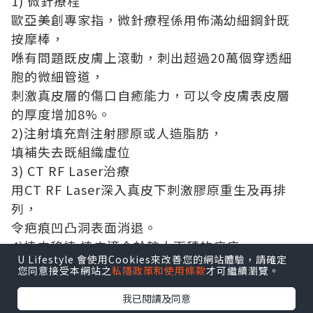
1) 微針療程
歐亞美創專家指，微針療程係用佈滿幼細鋼針既
按摩棒，
喺有問題既皮膚上滾動，刺出超過20萬個穿透細
胞的微細管道，
刺激真皮層的傷口自癒能力，可以令皮膚表皮層
的厚度增加8%。
2)注射填充劑注射膠原或人造脂肪，
填補失去既組織虛位
3) CT RF Laser治療
用CT RF Laser深入真皮下刺激膠原重生及再排
列，
令疤痕凹凸洞表面消退。
4)植皮移植:植皮適合於較大面積的疤痕，
U Lifestyle 會使用Cookies來改善您的網站體驗，請確定
但歐亞美創專家指，有可能會做成更多的疤痕。
您同意接受本網站之
私隱政策和使用條款
才可繼續瀏覽。
5)二氧化炭,主要由表皮層燒毀至真皮層會造成傷
我已閱讀及同意
口，