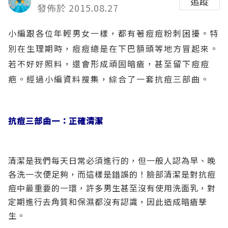
追蹤
發佈於 2015.08.27
小編跟各位年輕男女一樣，都有著痘痘粉刺困擾。特
別在生理期時，痘痘總是在下巴額頭等地方冒起來。
若不好好照料，還會形成頑固暗瘡，甚至留下痘痘
疤。經過小編資料搜集，綜合了一套抗痘三部曲。
抗痘三部曲一：正確清潔
清潔是我們每天日常必須進行的，但一般人認為早、晚
各洗一次便足夠，而這樣是錯誤的！臉部清潔是對抗痘
痘中最重要的一環，許多男生甚至沒有使用洗面乳，對
定期進行去角質和保濕都沒有認識，因此造成暗瘡孳
生。