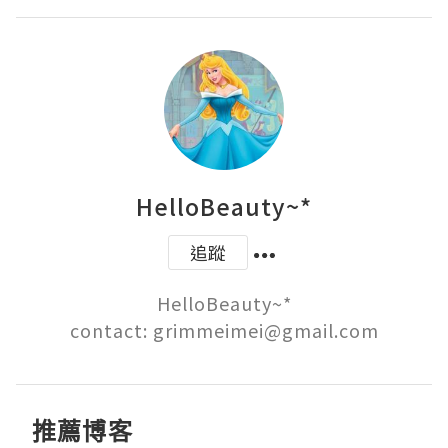
HelloBeauty~*
追蹤
HelloBeauty~*

contact: grimmeimei@gmail.com
推薦博客