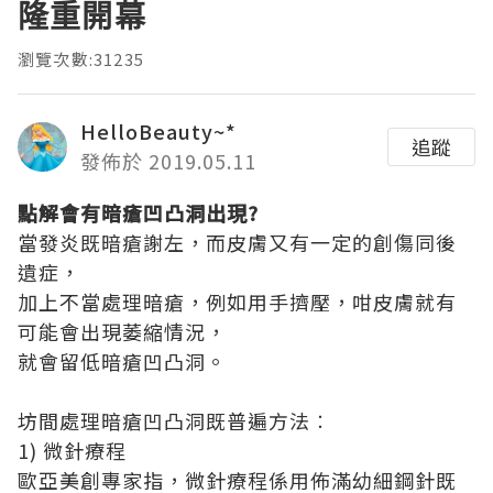
隆重開幕
瀏覽次數:31235
HelloBeauty~*
追蹤
發佈於 2019.05.11
點解會有暗瘡凹凸洞出現?
當發炎既暗瘡謝左，而皮膚又有一定的創傷同後
遺症，
加上不當處理暗瘡，例如用手擠壓，咁皮膚就有
可能會出現萎縮情況，
就會留低暗瘡凹凸洞。
坊間處理暗瘡凹凸洞既普遍方法︰
1) 微針療程
歐亞美創專家指，微針療程係用佈滿幼細鋼針既