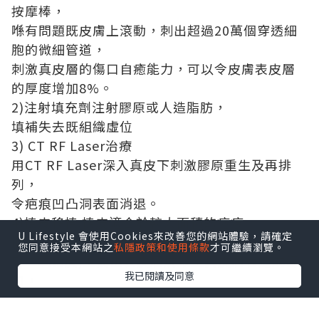
按摩棒，
喺有問題既皮膚上滾動，刺出超過20萬個穿透細
胞的微細管道，
刺激真皮層的傷口自癒能力，可以令皮膚表皮層
的厚度增加8%。
2)注射填充劑注射膠原或人造脂肪，
填補失去既組織虛位
3) CT RF Laser治療
用CT RF Laser深入真皮下刺激膠原重生及再排
列，
令疤痕凹凸洞表面消退。
4)植皮移植:植皮適合於較大面積的疤痕，
U Lifestyle 會使用Cookies來改善您的網站體驗，請確定
但歐亞美創專家指，有可能會做成更多的疤痕。
您同意接受本網站之
私隱政策和使用條款
才可繼續瀏覽。
5)二氧化炭,主要由表皮層燒毀至真皮層會造成傷
我已閱讀及同意
口，
目的係令皮膚重組增新
6)醫學磨皮，歐亞美創專家指呢種方法係將皮膚