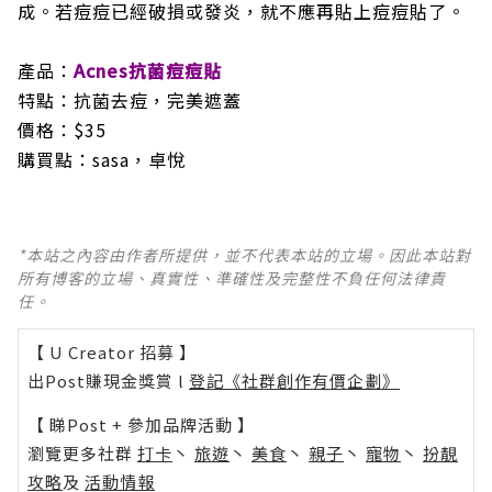
成。若痘痘已經破損或發炎，就不應再貼上痘痘貼了。
產品：
Acnes抗菌痘痘貼
特點：抗菌去痘，完美遮蓋
價格：$35
購買點：sasa，卓悅
*本站之內容由作者所提供，並不代表本站的立場。因此本站對
所有博客的立場、真實性、準確性及完整性不負任何法律責
任。
【 U Creator 招募 】
出Post賺現金獎賞 l
登記《社群創作有價企劃》
【 睇Post + 參加品牌活動 】
瀏覽更多社群
打卡
丶
旅遊
丶
美食
丶
親子
丶
寵物
丶
扮靚
攻略
及
活動情報