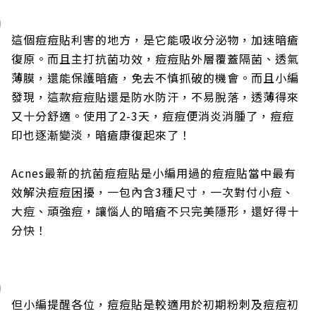
這個痘痘貼利害的地方，是它能吸收分泌物，加速暗瘡
復原。而且主打抗菌功效，痘痘貼外層覆蓋隔菌、透氣
薄膜，還能保護暗瘡，免去不慎抓破的機會。而且小編
發現，這款痘痘貼還是防水防汗，不易脫落，透薄得來
又十分舒適。使用了2-3天，痘痘便消炎消腫了，痘痘
印也逐漸變淡，暗瘡康復起來了！
Acnes最新的抗菌痘痘貼是小編用過的痘痘貼當中最有
效解決痘痘困擾，一包內含3種尺寸，一次對付小痘、
大痘、頑強痘，讓惱人的暗瘡不只完美隱形，還好得十
分快！
但小編提醒各位，痘痘貼是較適用於初期粉刺及痘痘初