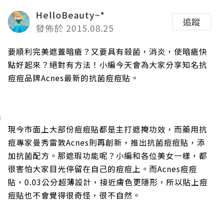
HelloBeauty~*
追蹤
發佈於 2015.08.25
要順利完美遮蓋暗瘡？又要具有殺菌，消炎，使暗瘡快
點好起來？絕對有方法！小編今天會為大家分享知名抗
痘痘品牌Acnes最新的抗菌痘痘貼。
現今市面上大部份痘痘貼都是主打遮掩功效，而藥用抗
痘專家曼秀雷敦Acnes則再創新，推出抗菌痘痘貼，添
加抗菌配方。那遮瑕功能呢？小編和各位美女一樣，都
很害怕大家目光停留在自己的痘痘上。而Acnes痘痘
貼，0.03公分超薄設計，接近膚色更隱形，所以貼上痘
痘貼也不會覺得很奇怪，很不自然。