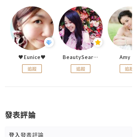
h 夏沫
♥Eunice♥
BeautySearch
Amy N
追蹤
追蹤
追蹤
發表評論
登入
發表評論