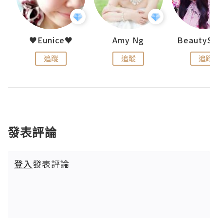
h 夏沫
♥Eunice♥
Amy Ng
追蹤
追蹤
追蹤
發表評論
登入
發表評論