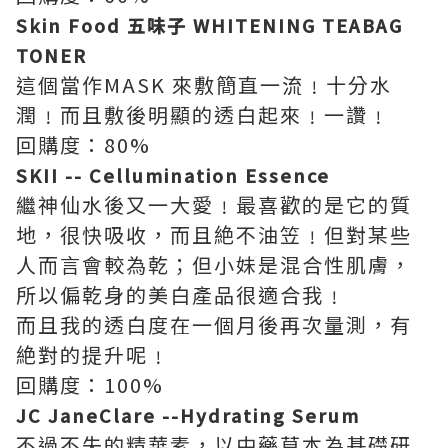
Skin Food 五味子 WHITENING TEABAG
TONER
這個當作MASK 來敷簡直一流﹗十分水
潤﹗而且敷後明顯的透白起來﹗一讚﹗
回購度：80%
SKII -- Cellumination Essence
繼神仙水後又一大愛﹗最喜歡的是它的質
地，很快吸收，而且絶不油笠﹗但對某些
人而言會較為乾；但小妹是混合性肌膚，
所以偏乾身的美白產品很適合我﹗
而且我的透白度在一個月後再次量測，有
絶對的提升呢﹗
回購度：100%
JC JaneClare --Hydrating Serum
不過不失的精華素，以中藥草本為基礎研