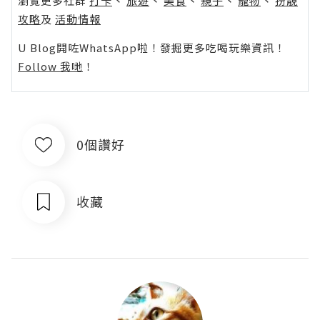
瀏覽更多社群
打卡
丶
旅遊
丶
美食
丶
親子
丶
寵物
丶
扮靚
攻略
及
活動情報
U Blog開咗WhatsApp啦！發掘更多吃喝玩樂資訊！
Follow 我哋
！
0個讚好
收藏