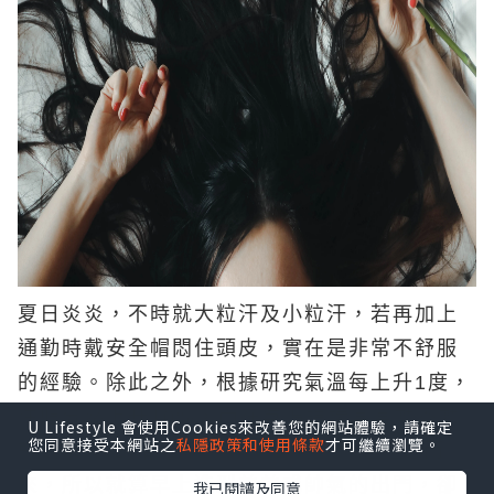
夏日炎炎，不時就大粒汗及小粒汗，若再加上
通勤時戴安全帽悶住頭皮，實在是非常不舒服
的經驗。除此之外，根據研究氣溫每上升1度，
油脂分泌上升10%，而在氣溫這樣常常動不動
U Lifestyle 會使用Cookies來改善您的網站體驗，請確定
您同意接受本網站之
私隱政策和使用條款
才可繼續瀏覽。
就破35°C的情形下，頭皮油膩感一定隨之而
來，所以就算早上造型美美或帥氣的出門，卻
我已閱讀及同意