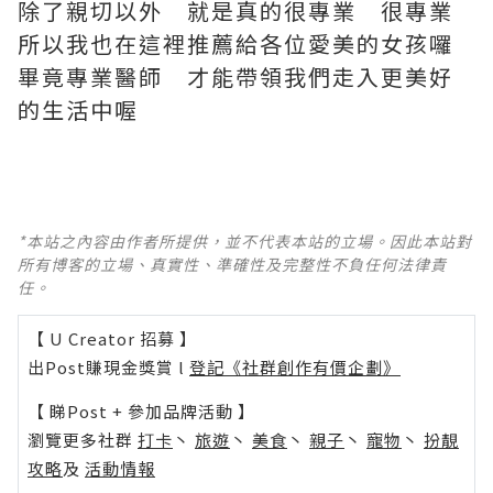
除了親切以外 就是真的很專業 很專業
所以我也在這裡推薦給各位愛美的女孩囉
畢竟專業醫師 才能帶領我們走入更美好
的生活中喔
*本站之內容由作者所提供，並不代表本站的立場。因此本站對
所有博客的立場、真實性、準確性及完整性不負任何法律責
任。
【 U Creator 招募 】
出Post賺現金獎賞 l
登記《社群創作有價企劃》
【 睇Post + 參加品牌活動 】
瀏覽更多社群
打卡
丶
旅遊
丶
美食
丶
親子
丶
寵物
丶
扮靚
攻略
及
活動情報