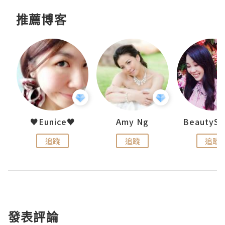
推薦博客
h 夏沫
♥Eunice♥
Amy Ng
追蹤
追蹤
追蹤
發表評論