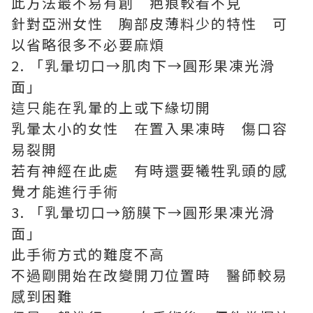
此方法最不易有創 疤痕較看不見
針對亞洲女性 胸部皮薄料少的特性 可
以省略很多不必要麻煩
2. 「乳暈切口→肌肉下→圓形果凍光滑
面」
這只能在乳暈的上或下緣切開
乳暈太小的女性 在置入果凍時 傷口容
易裂開
若有神經在此處 有時還要犧牲乳頭的感
覺才能進行手術
3. 「乳暈切口→筋膜下→圓形果凍光滑
面」
此手術方式的難度不高
不過剛開始在改變開刀位置時 醫師較易
感到困難