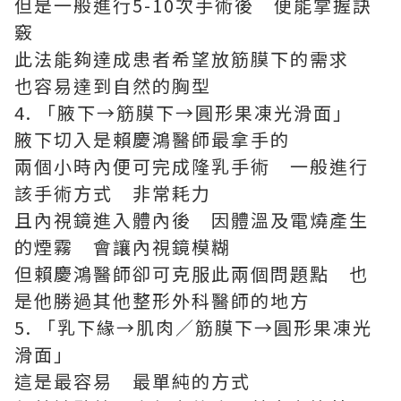
但是一般進行5-10次手術後 便能掌握訣
竅
此法能夠達成患者希望放筋膜下的需求
也容易達到自然的胸型
4. 「腋下→筋膜下→圓形果凍光滑面」
腋下切入是賴慶鴻醫師最拿手的
兩個小時內便可完成隆乳手術 一般進行
該手術方式 非常耗力
且內視鏡進入體內後 因體溫及電燒產生
的煙霧 會讓內視鏡模糊
但賴慶鴻醫師卻可克服此兩個問題點 也
是他勝過其他整形外科醫師的地方
5. 「乳下緣→肌肉／筋膜下→圓形果凍光
滑面」
這是最容易 最單純的方式