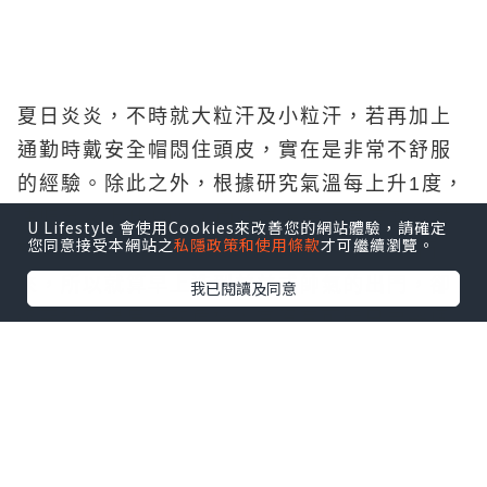
夏日炎炎，不時就大粒汗及小粒汗，若再加上
通勤時戴安全帽悶住頭皮，實在是非常不舒服
的經驗。除此之外，根據研究氣溫每上升1度，
油脂分泌上升10%，而在氣溫這樣常常動不動
U Lifestyle 會使用Cookies來改善您的網站體驗，請確定
您同意接受本網站之
私隱政策和使用條款
才可繼續瀏覽。
就破35°C的情形下，頭皮油膩感一定隨之而
來，所以就算早上造型美美或帥氣的出門，卻
我已閱讀及同意
終究抵不過扁塌的危機? 有沒有可能只要幾個
簡單步驟，便能讓秀髮維持一整天蓬鬆有型呢?
首先解決問題前，一定要了解問題發生原因。
多數的頭皮問題其實都是源自於油脂分泌不平
衡，除了生理 （例如：女性生理期前、荷爾蒙