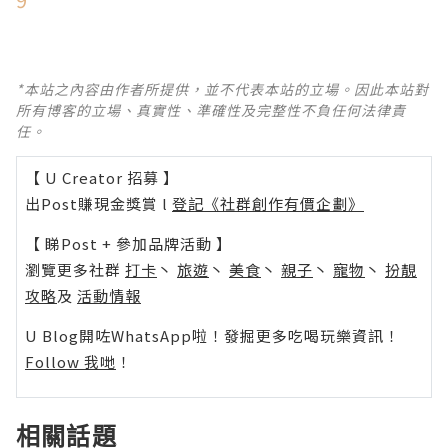
*本站之內容由作者所提供，並不代表本站的立場。因此本站對
所有博客的立場、真實性、準確性及完整性不負任何法律責
任。
【 U Creator 招募 】
出Post賺現金獎賞 l
登記《社群創作有價企劃》
【 睇Post + 參加品牌活動 】
瀏覽更多社群
打卡
丶
旅遊
丶
美食
丶
親子
丶
寵物
丶
扮靚
攻略
及
活動情報
U Blog開咗WhatsApp啦！發掘更多吃喝玩樂資訊！
Follow 我哋
！
相關話題