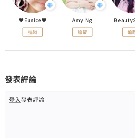
h 夏沫
♥Eunice♥
Amy Ng
追蹤
追蹤
追蹤
發表評論
登入
發表評論