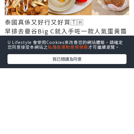
泰國真係又好行又好買🇹🇭
早排去曼谷Big C就入手咗一款人氣蛋黃醬
@kewpie_thailand 💛
U Lifestyle 會使用Cookies來改善您的網站體驗，請確定
您同意接受本網站之
私隱政策和使用條款
才可繼續瀏覽。
🔹KEWPIE車打芝士蛋黃醬 / 松露蛋黃醬🔹
點擊圖片放大
我已閱讀及同意
2款都質地順滑，濃郁正宗、口味突出
上網見人介紹係泰國遊客最愛嘅伴手禮之
一