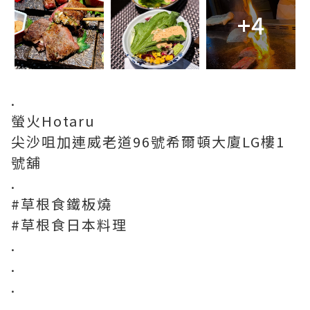
+4
.
螢火Hotaru
尖沙咀加連威老道96號希爾頓大廈LG樓1
號舖
.
#草根食鐵板燒
#草根食日本料理
.
.
.
.