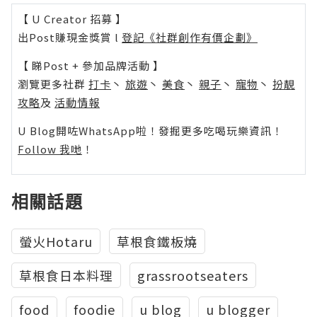
【 U Creator 招募 】
出Post賺現金獎賞 l
登記《社群創作有價企劃》
【 睇Post + 參加品牌活動 】
瀏覽更多社群
打卡
丶
旅遊
丶
美食
丶
親子
丶
寵物
丶
扮靚
攻略
及
活動情報
U Blog開咗WhatsApp啦！發掘更多吃喝玩樂資訊！
Follow 我哋
！
相關話題
螢火Hotaru
草根食鐵板燒
草根食日本料理
grassrootseaters
food
foodie
u blog
u blogger