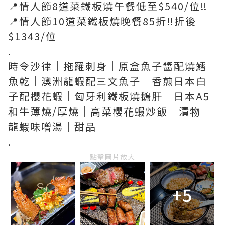
📍情人節8道菜鐵板燒午餐低至$540/位‼️
📍情人節10道菜鐵板燒晚餐85折‼️折後
$1343/位
.
時令沙律｜拖羅刺身｜原盒魚子醬配燒鱈
魚乾｜澳洲龍蝦配三文魚子｜香煎日本白
子配櫻花蝦｜匈牙利鐵板燒鵝肝｜日本A5
和牛薄燒/厚燒｜高菜櫻花蝦炒飯｜漬物｜
龍蝦味噌湯｜甜品
.
點擊圖片放大
+5