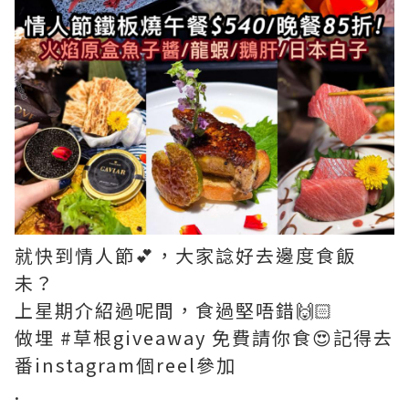
就快到情人節💕，大家諗好去邊度食飯
未？
上星期介紹過呢間，食過堅唔錯🙌🏻
做埋 #草根giveaway 免費請你食😍記得去
番instagram個reel參加
.