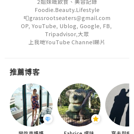
2姐妹嘅飲食、美容記錄

Foodie.Beauty.Lifestyle

📮grassrootseaters@gmail.com

OP, YouTube, Ublog, Google, FB, 
Tripadvisor,大眾

上我哋YouTube Channel睇片
推薦博客
戀吃車媽媽
Fabrice 嚐味
窩夫與蝦