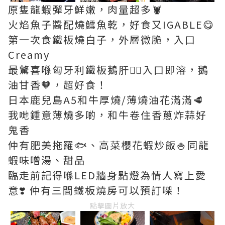
原隻龍蝦彈牙鮮嫩，肉量超多🦞
火焰魚子醬配燒鱈魚乾，好食又IGABLE😋
第一次食鐵板燒白子，外層微脆，入口
Creamy
最驚喜喺匈牙利鐵板鵝肝❤️‍🔥入口即溶，鵝
油甘香🧡，超好食！
日本鹿兒島A5和牛厚燒/薄燒油花滿滿🥩
我哋鍾意薄燒多啲，和牛卷住香蔥炸蒜好
鬼香
仲有肥美拖羅🐟、高菜櫻花蝦炒飯🍚同龍
蝦味噌湯、甜品
臨走前記得喺LED牆身點燈為情人寫上愛
意❣️ 仲有三間鐵板燒房可以預訂㗎！
點擊圖片放大