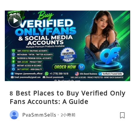
8 Best Places to Buy Verified Only
Fans Accounts: A Guide
PvaSmmSells
2小時前