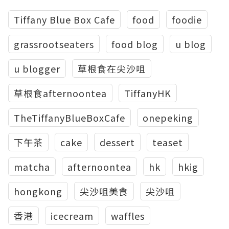
Tiffany Blue Box Cafe
food
foodie
grassrootseaters
food blog
u blog
u blogger
草根食在尖沙咀
草根食afternoontea
TiffanyHK
TheTiffanyBlueBoxCafe
onepeking
下午茶
cake
dessert
teaset
matcha
afternoontea
hk
hkig
hongkong
尖沙咀美食
尖沙咀
香港
icecream
waffles