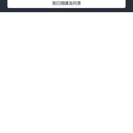
上星期介紹過呢間，食過堅唔錯🙌🏻
我已閱讀及同意
做埋 #草根giveaway 免費請你食😍記得去
番instagram個reel參加
.
📍情人節8道菜鐵板燒午餐低至$540/位‼️
📍情人節10道菜鐵板燒晚餐85折‼️折後
$1343/位
.
時令沙律｜拖羅刺身｜原盒魚子醬配燒鱈
魚乾｜澳洲龍蝦配三文魚子｜香煎日本白
子配櫻花蝦｜匈牙利鐵板燒鵝肝｜日本A5
和牛薄燒/厚燒｜高菜櫻花蝦炒飯｜漬物｜
龍蝦味噌湯｜甜品
.
點擊圖片放大