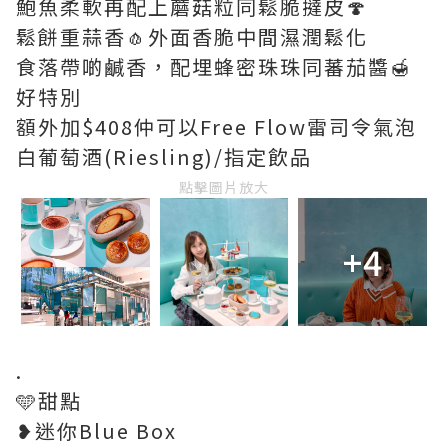
鮑魚柔軟再配上蘑菇粒同鬆脆撻皮🍄
鬆餅重蒜香🧄外面香脆中間濕潤鬆化
食落帶啲鹹香，配埋蜂密珠珠同蕃茄醬🍯
好特別
額外加$408仲可以Free Flow雷司令氣泡
白葡萄酒(Riesling)/指定飲品
點擊圖片放大
+4
.
🩵甜點
❥迷你Blue Box