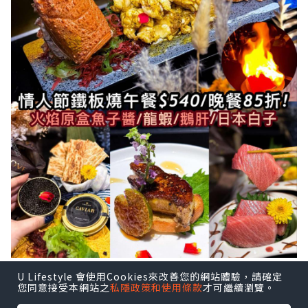
就快到情人節💕，大家諗好去邊度食飯
U Lifestyle 會使用Cookies來改善您的網站體驗，請確定
您同意接受本網站之
私隱政策和使用條款
才可繼續瀏覽。
未？