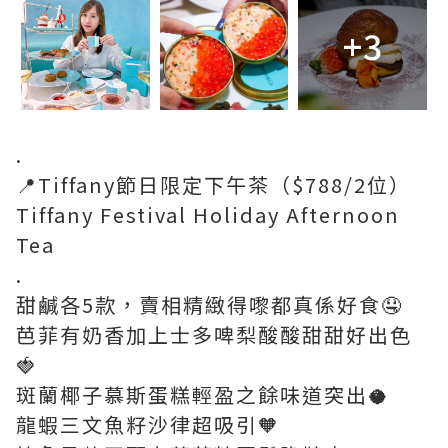
+3
.
📍Tiffany節日限定下午茶（$788/2位）
Tiffany Festival Holiday Afternoon
Tea
.
甜鹹各5款，賣相精緻得嚟都真係好食🤤
芭菲有奶香加上士多啤梨酸酸甜甜好出色
🍓
斑蘭椰子慕斯蛋糕輕盈之餘味道突出🥥
龍蝦三文魚籽沙律超吸引🧡