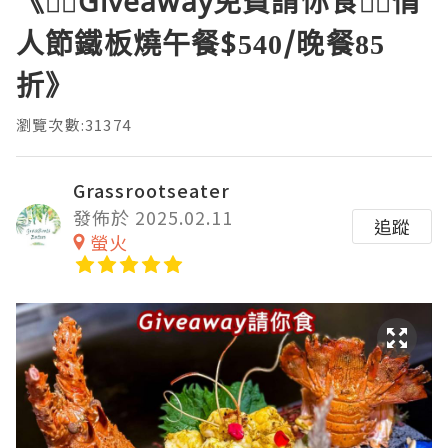
《❤️‍🔥Giveaway免費請你食❤️‍🔥情
人節鐵板燒午餐$540/晚餐85
折》
瀏覽次數:31374
Grassrootseater
發佈於 2025.02.11
追蹤
螢火