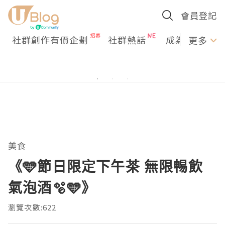
會員登記
社群創作有價企劃
社群熱話
成為U Creato
更多
美食
《🩵節日限定下午茶 無限𣈱飲
氣泡酒🫧🩵》
瀏覽次數:622