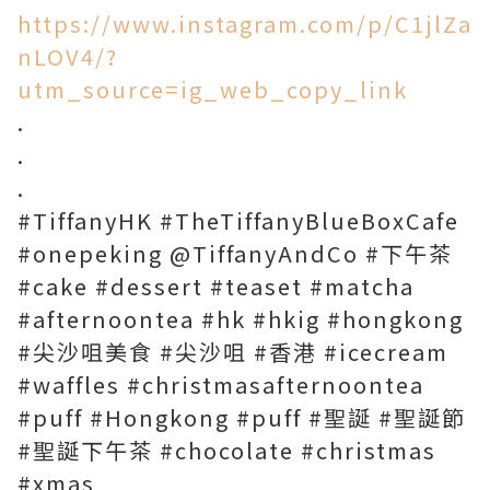
https://www.instagram.com/p/C1jlZa
nLOV4/?
utm_source=ig_web_copy_link
.
.
.
#TiffanyHK #TheTiffanyBlueBoxCafe
#onepeking @TiffanyAndCo #下午茶
#cake #dessert #teaset #matcha
#afternoontea #hk #hkig #hongkong
#尖沙咀美食 #尖沙咀 #香港 #icecream
#waffles #christmasafternoontea
#puff #Hongkong #puff #聖誕 #聖誕節
#聖誕下午茶 #chocolate #christmas
#xmas