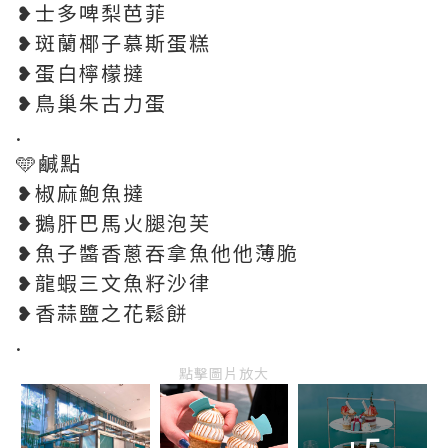
❥士多啤梨芭菲
❥斑蘭椰子慕斯蛋糕
❥蛋白檸檬撻
❥鳥巢朱古力蛋
.
🩵鹹點
❥椒麻鮑魚撻
❥鵝肝巴馬火腿泡芙
❥魚子醬香蔥吞拿魚他他薄脆
❥龍蝦三文魚籽沙律
❥香蒜鹽之花鬆餅
.
點擊圖片放大