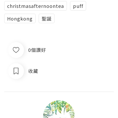
christmasafternoontea
puff
Hongkong
聖誕
0個讚好
收藏