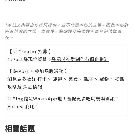
*本站之內容由作者所提供，並不代表本站的立場。因此本站對
所有博客的立場、真實性、準確性及完整性不負任何法律責
任。
【 U Creator 招募 】
出Post賺現金獎賞 l
登記《社群創作有價企劃》
【 睇Post + 參加品牌活動 】
瀏覽更多社群
打卡
丶
旅遊
丶
美食
丶
親子
丶
寵物
丶
扮靚
攻略
及
活動情報
U Blog開咗WhatsApp啦！發掘更多吃喝玩樂資訊！
Follow 我哋
！
相關話題