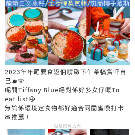
2023年年尾要食返個精緻下午茶犒賞吓自
己🫖🩵
呢間Tiffany Blue絕對係好多女仔嘅To
eat list🤤
無論係環境定食物都好適合同閨蜜嚟打卡
📸推薦！
點擊圖片放大