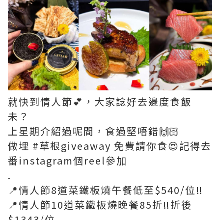
就快到情人節💕，大家諗好去邊度食飯
未？
上星期介紹過呢間，食過堅唔錯🙌🏻
做埋 #草根giveaway 免費請你食😍記得去
番instagram個reel參加
.
📍情人節8道菜鐵板燒午餐低至$540/位‼️
📍情人節10道菜鐵板燒晚餐85折‼️折後
$1343/位