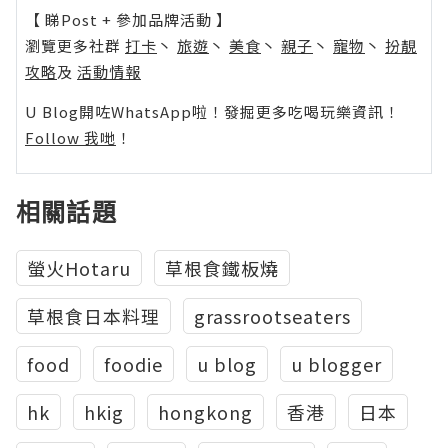
【 睇Post + 參加品牌活動 】
瀏覽更多社群
打卡
丶
旅遊
丶
美食
丶
親子
丶
寵物
丶
扮靚
攻略
及
活動情報
U Blog開咗WhatsApp啦！發掘更多吃喝玩樂資訊！
Follow 我哋
！
相關話題
螢火Hotaru
草根食鐵板燒
草根食日本料理
grassrootseaters
food
foodie
u blog
u blogger
hk
hkig
hongkong
香港
日本