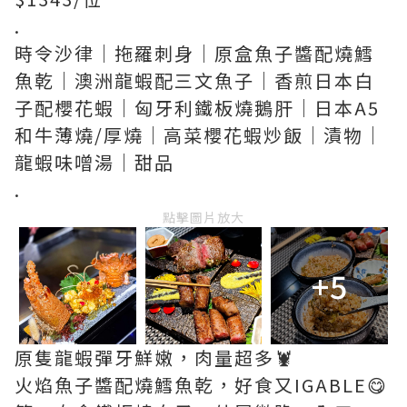
.
時令沙律｜拖羅刺身｜原盒魚子醬配燒鱈
魚乾｜澳洲龍蝦配三文魚子｜香煎日本白
子配櫻花蝦｜匈牙利鐵板燒鵝肝｜日本A5
和牛薄燒/厚燒｜高菜櫻花蝦炒飯｜漬物｜
龍蝦味噌湯｜甜品
.
點擊圖片放大
+5
原隻龍蝦彈牙鮮嫩，肉量超多🦞
火焰魚子醬配燒鱈魚乾，好食又IGABLE😋