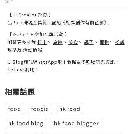
任。
【 U Creator 招募 】
出Post賺現金獎賞 l
登記《社群創作有價企劃》
【 睇Post + 參加品牌活動 】
瀏覽更多社群
打卡
丶
旅遊
丶
美食
丶
親子
丶
寵物
丶
扮靚
攻略
及
活動情報
U Blog開咗WhatsApp啦！發掘更多吃喝玩樂資訊！
Follow 我哋
！
相關話題
food
foodie
hk food
hk food blog
hk food blogger