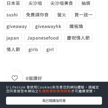
日本菜
尖沙咀
尖沙咀美食
抽獎
sushi
免費請你食
螢火
買一送一
giveaway
giveawayhk
鐵板燒
japan
Japanesefood
慶祝情人節
情人節
girls
girl
0個讚好
U Lifestyle 會使用Cookies來改善您的網站體驗，請確定
您同意接受本網站之
私隱政策和使用條款
才可繼續瀏覽。
收藏
我已閱讀及同意