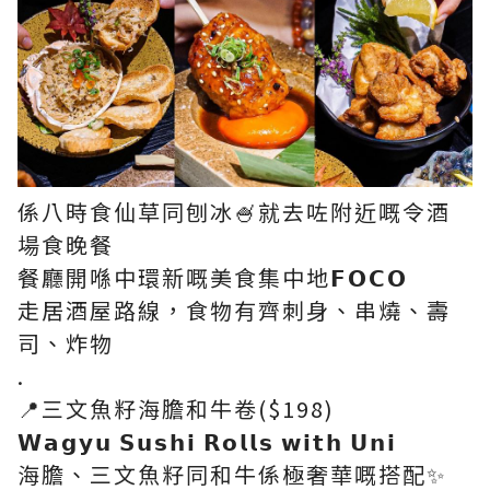
係八時食仙草同刨冰🍧就去咗附近嘅令酒
場食晚餐
餐廳開喺中環新嘅美食集中地𝗙𝗢𝗖𝗢
走居酒屋路線，食物有齊刺身、串燒、壽
司、炸物
.
📍三文魚籽海膽和牛卷($198)
𝗪𝗮𝗴𝘆𝘂 𝗦𝘂𝘀𝗵𝗶 𝗥𝗼𝗹𝗹𝘀 𝘄𝗶𝘁𝗵 𝗨𝗻𝗶
海膽、三文魚籽同和牛係極奢華嘅搭配✨