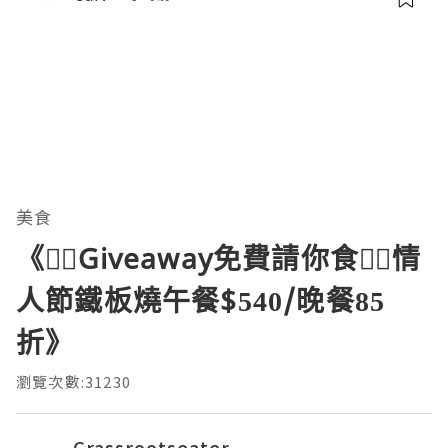
美食
《❤️‍🔥Giveaway免費請你食❤️‍🔥情
人節鐵板燒午餐$540/晚餐85
折》
瀏覽次數:31230
Grassrootseater