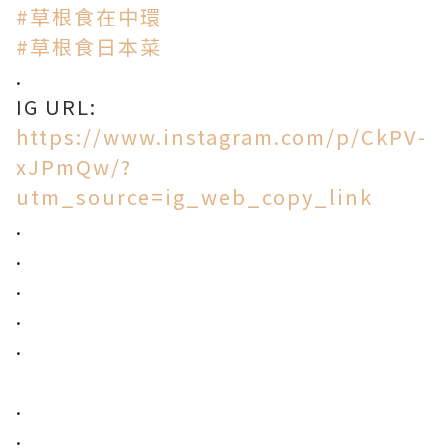
#草根食在中環
#草根食日本菜
.
IG URL:
https://www.instagram.com/p/CkPV-
xJPmQw/?
utm_source=ig_web_copy_link
.
.
.
.
.
.
.