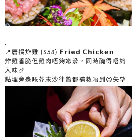
.
📍唐揚炸雞 ($58) 𝗙𝗿𝗶𝗲𝗱 𝗖𝗵𝗶𝗰𝗸𝗲𝗻
炸雞香脆但雞肉唔夠嫰滑，同時醃得唔夠
入味🍗
點埋旁邊嘅芥末沙律醬都補救唔到😣失望