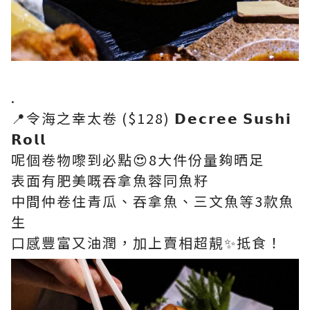
.
📍令海之幸太卷 ($128) 𝗗𝗲𝗰𝗿𝗲𝗲 𝗦𝘂𝘀𝗵𝗶
𝗥𝗼𝗹𝗹
呢個卷物嚟到必點😍8大件份量夠晒足
表面有肥美嘅吞拿魚蓉同魚籽
中間仲卷住青瓜、吞拿魚、三文魚等3款魚
生
口感豐富又油潤，加上賣相超靚✨抵食！