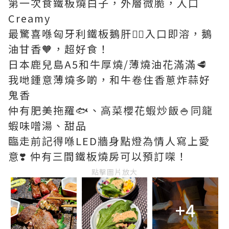
第一次食鐵板燒白子，外層微脆，入口
Creamy
最驚喜喺匈牙利鐵板鵝肝❤️‍🔥入口即溶，鵝
油甘香🧡，超好食！
日本鹿兒島A5和牛厚燒/薄燒油花滿滿🥩
我哋鍾意薄燒多啲，和牛卷住香蔥炸蒜好
鬼香
仲有肥美拖羅🐟、高菜櫻花蝦炒飯🍚同龍
蝦味噌湯、甜品
臨走前記得喺LED牆身點燈為情人寫上愛
意❣️ 仲有三間鐵板燒房可以預訂㗎！
點擊圖片放大
+4