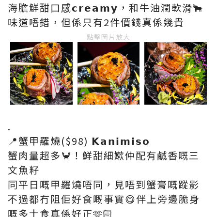
海膽鮮甜口感𝗰𝗿𝗲𝗮𝗺𝘆，和牛油潤軟滑🐂
味道唔錯，但係只有2件價錢真係幾貴
點擊圖片放大
.
📍蟹甲羅燒($98) 𝗞𝗮𝗻𝗶𝗺𝗶𝘀𝗼
蟹肉量超多🦀！鮮甜細嫰仲配有鹹香嘅三
文魚籽
同平日嘅甲羅燒唔同，見唔到蟹膏嘅蹤影
不過都冇阻佢好食嘅事實😋伴上旁邊脆身
嘅多士食真係好正🫶🏻