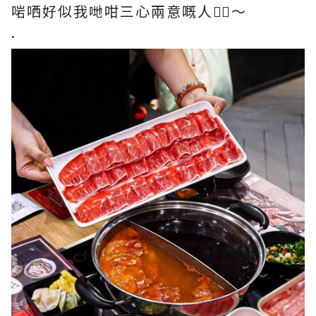
啱哂好似我哋咁三心兩意嘅人✌🏻～
.