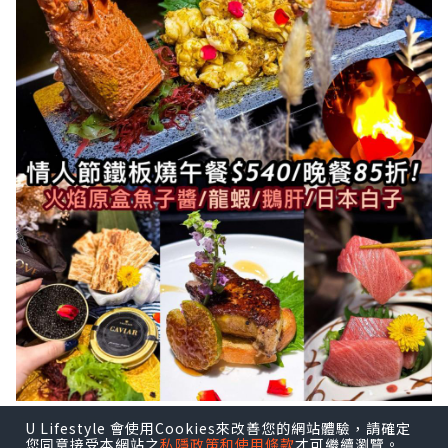
就快到情人節💕，大家諗好去邊度食飯
U Lifestyle 會使用Cookies來改善您的網站體驗，請確定
您同意接受本網站之
私隱政策和使用條款
才可繼續瀏覽。