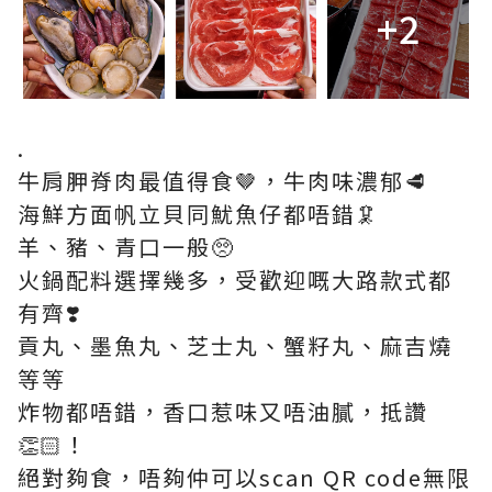
+2
.
牛肩胛脊肉最值得食🤎，牛肉味濃郁🥩
海鮮方面帆立貝同魷魚仔都唔錯🦑
羊、豬、青口一般🥺
火鍋配料選擇幾多，受歡迎嘅大路款式都
有齊❣️
貢丸、墨魚丸、芝士丸、蟹籽丸、麻吉燒
等等
炸物都唔錯，香口惹味又唔油膩，抵讚
👏🏻！
絕對夠食，唔夠仲可以scan QR code無限