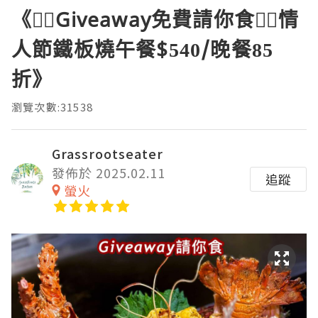
《❤️‍🔥Giveaway免費請你食❤️‍🔥情
人節鐵板燒午餐$540/晚餐85
折》
瀏覽次數:31538
Grassrootseater
發佈於 2025.02.11
追蹤
螢火