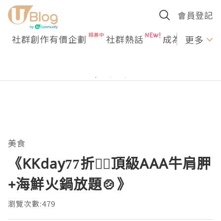
會員登記
社群創作有價企劃
社群熱話
成為U Creato
更多
美食
《KKday77折❤️‍🔥頂級AAA牛肩胛
+海鮮火鍋放題🍲》
瀏覽次數:479