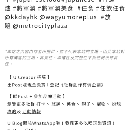
爐
#將軍澳
#將軍澳美食
#任食
#任飲任食
@kkdayhk
@wagyumoreplus
#放
題
@metrocityplaza
*本站之內容由作者所提供，並不代表本站的立場。因此本站對
所有博客的立場、真實性、準確性及完整性不負任何法律責
任。
【 U Creator 招募 】
出Post賺現金獎賞 l
登記《社群創作有價企劃》
【 睇Post + 參加品牌活動 】
瀏覽更多社群
打卡
丶
旅遊
丶
美食
丶
親子
丶
寵物
丶
扮靚
攻略
及
活動情報
U Blog開咗WhatsApp啦！發掘更多吃喝玩樂資訊！