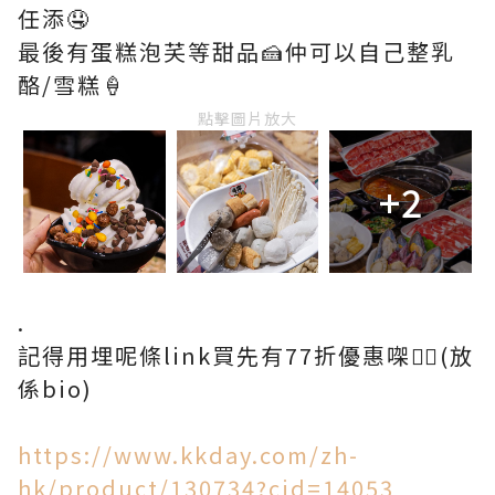
任添🤤
最後有蛋糕泡芺等甜品🍰仲可以自己整乳
酪/雪糕🍦
點擊圖片放大
+2
.
記得用埋呢條link買先有77折優惠㗎❤️‍🔥(放
係bio)
https://www.kkday.com/zh-
hk/product/130734?cid=14053