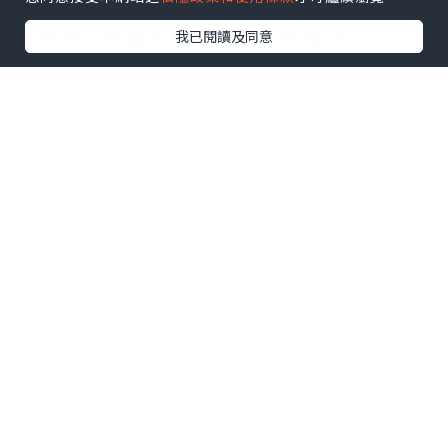
未？
上星期介紹過呢間，食過堅唔錯🙌🏻
我已閱讀及同意
做埋 #草根giveaway 免費請你食😍記得去
番instagram個reel參加
.
📍情人節8道菜鐵板燒午餐低至$540/位‼️
📍情人節10道菜鐵板燒晚餐85折‼️折後
$1343/位
.
時令沙律｜拖羅刺身｜原盒魚子醬配燒鱈
魚乾｜澳洲龍蝦配三文魚子｜香煎日本白
子配櫻花蝦｜匈牙利鐵板燒鵝肝｜日本A5
和牛薄燒/厚燒｜高菜櫻花蝦炒飯｜漬物｜
龍蝦味噌湯｜甜品
.