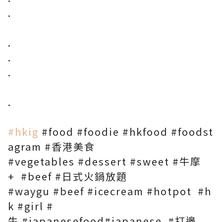
.
.
.
.
.
#hkig
#food
#foodie
#hkfood
#foodst
agram
#香港美食
#vegetables
#dessert
#sweet
#牛摩
+
#beef
#日式火鍋放題
#waygu
#beef
#icecream
#hotpot
#h
k
#girl
#
牛
#japanesefood
#japanese
#打邊