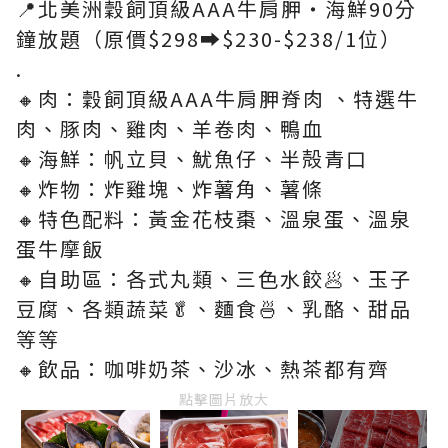
📍北美洲穀飼頂級AAA牛肩胛‧海鮮90分
鐘放題（原價$298➡️$230-$238/1位）
.
🔸肉：穀飼頂級AAA牛肩胛脊肉 、特選牛
肉、豚肉、雞肉、羊卷肉、鴨血
🔸海鮮：帆立貝、魷魚仔、半殻青口
🔸炸物：炸雞塊、炸薯角、薯條
🔸特色配料：黃金花枝棗、溫泉蛋、溫泉
蛋牛摩飯
🔸自助區：各式丸類、三色水餃🥟、玉子
豆腐、各類蔬菜🥬、麵食🍜、乳酪、甜品
等等
🔸飲品：咖啡奶茶、沙冰、熱茶都有齊
點擊圖片放大