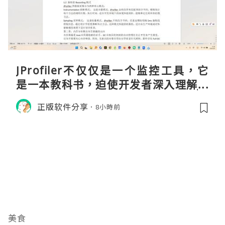
JProfiler不仅仅是一个监控工具，它
是一本教科书，迫使开发者深入理解JV
M的内存模型、垃圾回收机制和并发原
正版软件分享
8小時前
理。通过直观的可视化数据，它将抽象
的性能问题具象化为代码行号。对于一
名追求卓越的Java
美食