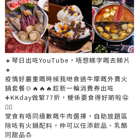
🔸琴日出咗YouTube，唔想睇字嘅去睇片
🔸
疫情好嚴重嘅時候我哋食過牛摩嘅外賣火
鍋套餐🍲🔥🔥🔥趁新一輪消費券出咗
➕KKday做緊77折，梗係要食得好啲啦🤤
✌🏻
堂食有唔同級數嘅牛肉選擇，自助放題區
除咗有火鍋配料，仲可以任添飲品、乳酪
同甜品🍮