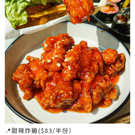
📍甜辣炸雞($83/半份）