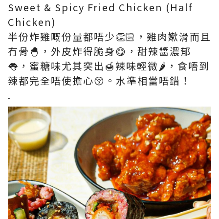
Sweet & Spicy Fried Chicken (Half
Chicken)
半份炸雞嘅份量都唔少👏🏻，雞肉嫰滑而且
冇骨🐣，外皮炸得脆身😋，甜辣醬濃郁
👅，蜜糖味尤其突出🍯辣味輕微🌶，食唔到
辣都完全唔使擔心😚。水準相當唔錯！
.