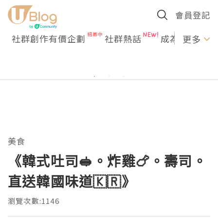
會員登記
社群創作有價企劃
社群熱話
成為U Creato
更多
美食
《韓式吐司🥪。炸雞🍗。壽司。
直送韓國味道🇰🇷》
瀏覽次數:1146