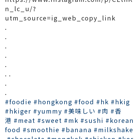
n_lc_u/?
utm_source=ig_web_copy_link
.
.
.
.
.
. .
.
.
#foodie
#hongkong
#food
#hk
#hkig
#hkiger
#yummy
#美味しい
#肉
#香
港
#meat
#sweet
#mk
#sushi
#korean
food
#smoothie
#banana
#milkshake
#chocolate
#mongkok
#chicken
#kor