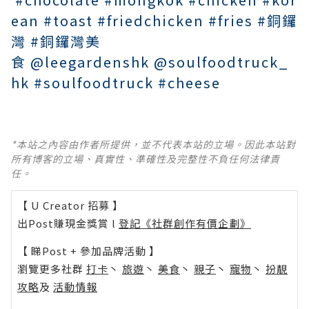
ean
#toast
#friedchicken
#fries
#銅鑼
灣
#銅鑼灣美
食
@leegardenshk
@soulfoodtruck_
hk
#soulfoodtruck
#cheese
*本站之內容由作者所提供，並不代表本站的立場。因此本站對
所有博客的立場、真實性、準確性及完整性不負任何法律責
任。
【 U Creator 招募 】
出Post賺現金獎賞 l
登記《社群創作有價企劃》
【 睇Post + 參加品牌活動 】
瀏覽更多社群
打卡
丶
旅遊
丶
美食
丶
親子
丶
寵物
丶
扮靚
攻略
及
活動情報