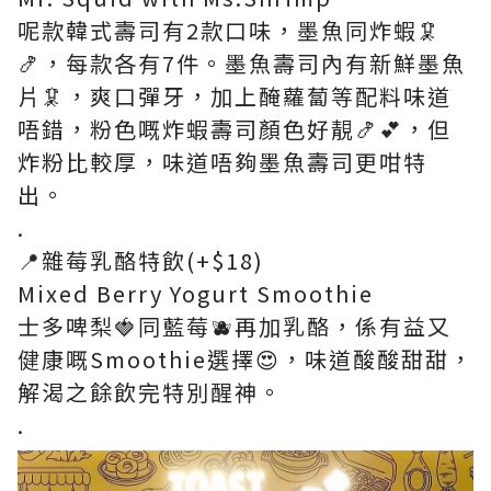
呢款韓式壽司有2款口味，墨魚同炸蝦🦑
🍤，每款各有7件。墨魚壽司內有新鮮墨魚
片🦑，爽口彈牙，加上醃蘿蔔等配料味道
唔錯，粉色嘅炸蝦壽司顏色好靚🍤💕，但
炸粉比較厚，味道唔夠墨魚壽司更咁特
出。
.
📍雜莓乳酪特飲(+$18)
Mixed Berry Yogurt Smoothie
士多啤梨🍓同藍莓🫐再加乳酪，係有益又
健康嘅Smoothie選擇😍，味道酸酸甜甜，
解渴之餘飲完特別醒神。
.