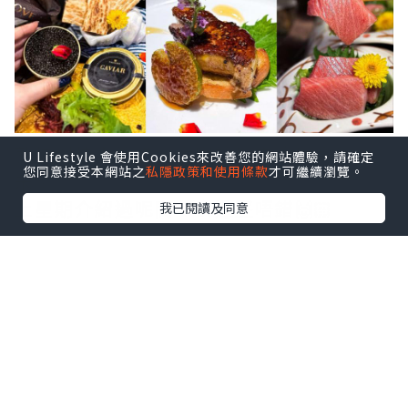
就快到情人節💕，大家諗好去邊度食飯
U Lifestyle 會使用Cookies來改善您的網站體驗，請確定
您同意接受本網站之
私隱政策和使用條款
才可繼續瀏覽。
未？
上星期介紹過呢間，食過堅唔錯🙌🏻
我已閱讀及同意
做埋 #草根giveaway 免費請你食😍記得去
番instagram個reel參加
.
📍情人節8道菜鐵板燒午餐低至$540/位‼️
📍情人節10道菜鐵板燒晚餐85折‼️折後
$1343/位
.