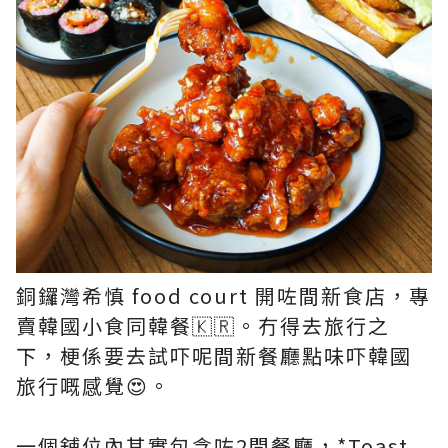
銅鑼灣希慎 food court 開咗間新食店，專
賣韓國小食同韓餐🇰🇷。冇得去旅行之
下，梗係要去試吓呢間新餐廳點味吓韓國
旅行嘅感覺😍。
一個舖位內其實包含咗2間餐廳，*Toast