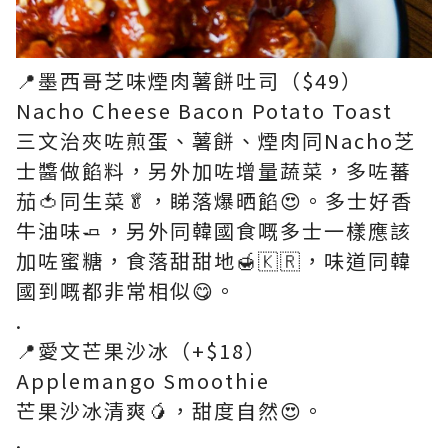
📍墨西哥芝味煙肉薯餅吐司（$49）
Nacho Cheese Bacon Potato Toast
三文治夾咗煎蛋、薯餅、煙肉同Nacho芝
士醬做餡料，另外加咗增量蔬菜，多咗蕃
茄🍅同生菜🥬，睇落爆晒餡😍。多士好香
牛油味🧈，另外同韓國食嘅多士一樣應該
加咗蜜糖，食落甜甜地🍯🇰🇷，味道同韓
國到嘅都非常相似😋。
.
📍愛文芒果沙冰（+$18）
Applemango Smoothie
芒果沙冰清爽🥭，甜度自然😍。
.