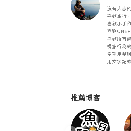
沒有大志的小
喜歡旅行~

喜歡小手作~
喜歡ONEPIE
喜歡所有熱血
視旅行為終生
希望用雙腳
用文字記錄
推薦博客