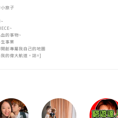
旅子



CE~

的事物~

事業

開創專屬我自己的地圖

我的偉大航道。誌=]