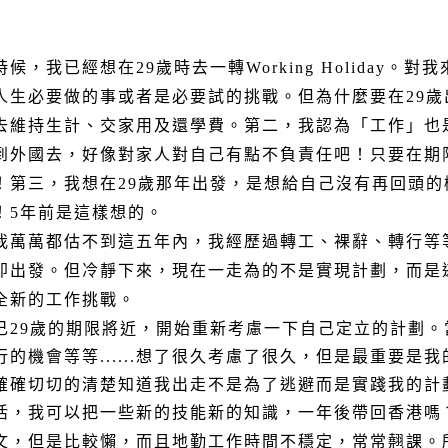
，我已經想在29歲時去一轉Working Holiday。
人生必要做的事或者是必要試的挑戰。但為什麼要在29歲
去維持生計、交家用及還學費。第二，我認為「工作」也
到外國去，好像對家人對自己有點不負責任吧！只要在期
三，我想在29歲那年出發，是想給自己沒有再回頭的機會，Wo
！5年前是這樣想的。
萬萬都估不到這五年內，我經歷過轉工、裸辭、轉行等等..
即出發。但冷靜下來，現在一走為的不是實現計劃，而是
全新的工作挑戰。
己29歲的期限將近，開始重新考慮一下自己定立的計劃。
的機會等等......想了很久考慮了很久，但是最重要是
確確切切的清楚知道我出走不是為了逃避而是實踐我的計
活，我可以把一些新的技能新的知識，一年後帶回香港嗎
文，但是比較懶，而且地勤工作時間不穩定，常常翹課。