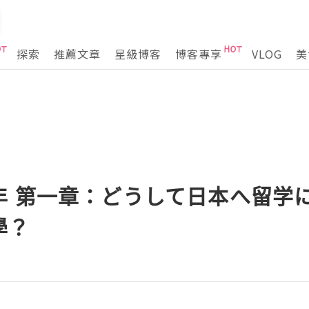
探索
推薦文章
星級博客
博客專享
VLOG
美
年 第一章：どうして日本へ留学
學？