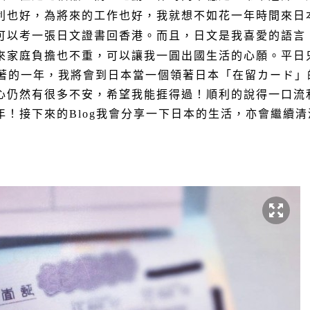
利也好，為將來的工作也好，我就想不如花一年時間來日
可以考一張日文證書回香港。而且，日文是我喜愛的語言
來家庭負擔也不重，可以讓我一圓出國生活的心願。平日
接著的一年，我將會到日本當一個領著日本「在留カード」
心仍然有很多不安，希望我能捱得過！順利的說得一口流
年！接下來的Blog我會分享一下日本的生活，亦會繼續