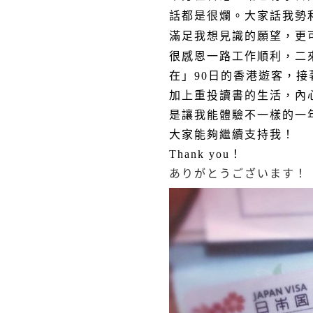
話都是很爛。大家話我勢
滿足我想見識的願望，更
很感恩一路工作順利，二
在」90日的香港遊客，
加上重投讀書的生活，內
是讓我能體驗不一樣的一
大家能夠繼續支持我！
Thank you！
ありがとうございます！