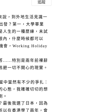
追蹤
對我來說，到外地生活見識一
出發？第一，大學畢業
是人生的一種歷練，未試
限內，什麼時候都可以
rking Holiday
....特別是兩年前裸辭
逃避一切不開心的現實。
當中當然有不少的爭扎：
我的心態，我確確切切的想
劃。
？最後我選了日本，因為
所以在香港學了兩年，會