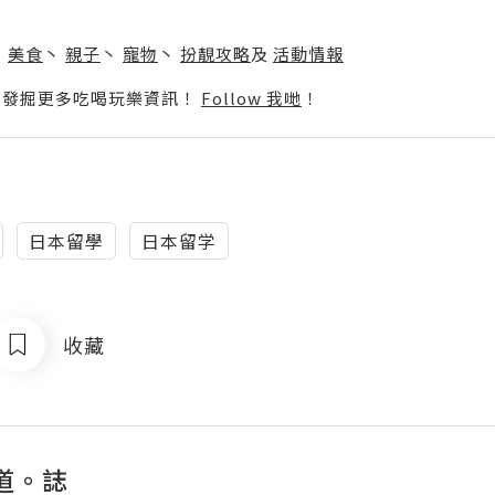
】
丶
美食
丶
親子
丶
寵物
丶
扮靚攻略
及
活動情報
p啦！發掘更多吃喝玩樂資訊！
Follow 我哋
！
日本留學
日本留学
收藏
道。誌