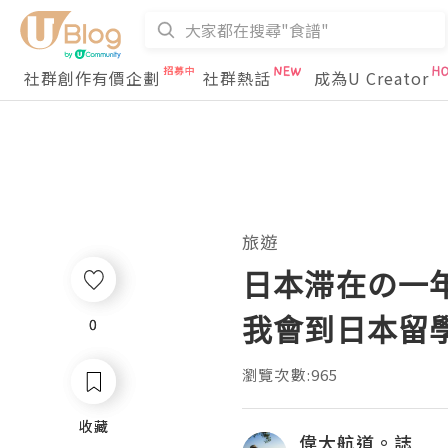
社群創作有價企劃
社群熱話
成為U Creator
旅遊
日本滞在の一
我會到日本留
0
0
瀏覽次數:965
收藏
收藏
偉大航道。誌