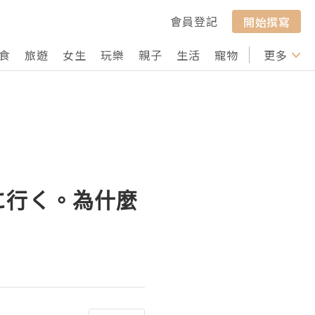
會員登記
開始撰寫
食
旅遊
女生
玩樂
親子
生活
寵物
行山
更多
打卡
に行く。為什麼