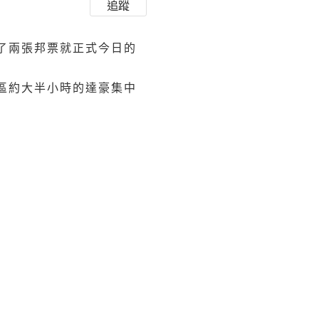
追蹤
了兩張邦票就正式今日的
區約大半小時的達豪集中