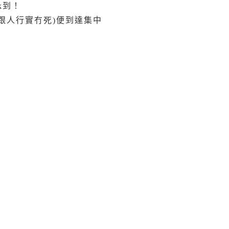
k到！
基本上跟人行實冇死)便到達集中