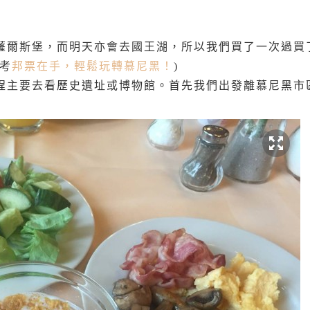
薩爾斯堡，而明天亦會去國王湖，所以我們買了一次過買
考
邦票在手，輕鬆玩轉慕尼黑！
)
程主要去看歷史遺址或博物館。首先我們出發離慕尼黑市