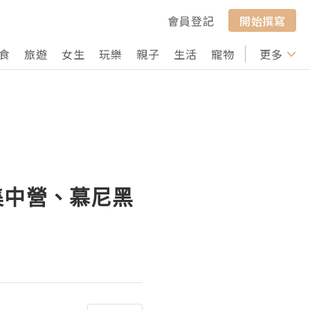
會員登記
開始撰寫
食
旅遊
女生
玩樂
親子
生活
寵物
行山
更多
打卡
達豪集中營、慕尼黑