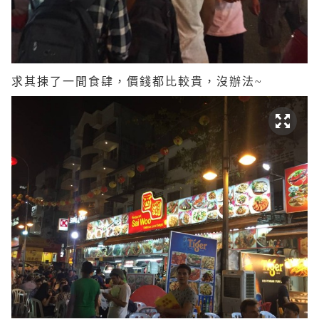
求其揀了一間食肆，價錢都比較貴，沒辦法~