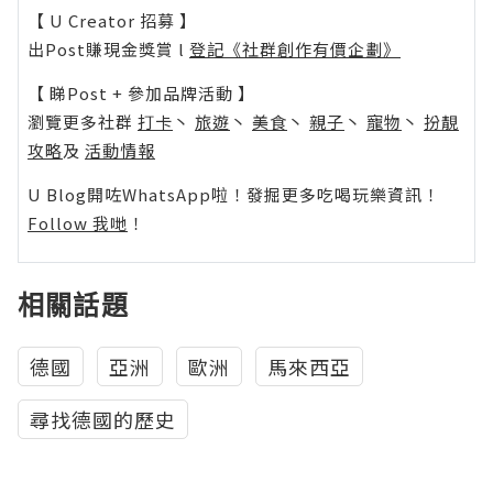
【 U Creator 招募 】
出Post賺現金獎賞 l
登記《社群創作有價企劃》
【 睇Post + 參加品牌活動 】
瀏覽更多社群
打卡
丶
旅遊
丶
美食
丶
親子
丶
寵物
丶
扮靚
攻略
及
活動情報
U Blog開咗WhatsApp啦！發掘更多吃喝玩樂資訊！
Follow 我哋
！
相關話題
德國
亞洲
歐洲
馬來西亞
尋找德國的歷史