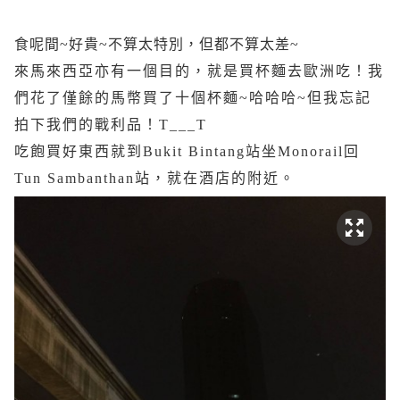
食呢間~好貴~不算太特別，但都不算太差~
來馬來西亞亦有一個目的，就是買杯麵去歐洲吃！我
們花了僅餘的馬幣買了十個杯麵~哈哈哈~但我忘記
拍下我們的戰利品！T___T
吃飽買好東西就到Bukit Bintang站坐Monorail回
Tun Sambanthan站，就在酒店的附近。