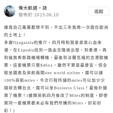
偉大航道。誌
追蹤
發佈於 2015.06.10
連我自己萬萬都想不到，不出三年我再一次踏在歐洲
的土地上！
多謝flyagainla的推介，四月時和我家弟弟心血來
潮，在Expedia找到一張由吉隆坡出發，到香港，再
到倫敦希斯路機場轉機，最後到法蘭克福的吉港歐機
票。這套機票只需$46xx，雖然不算是最便宜，但全
程坐國泰及英航兩間one world airline，還可以儲
100%英航miles，今次行程所儲的miles可以加少少
錢就去轉台北，還可以坐Business Class！最後扑鎚
買了機票！(據聞英航四月後改了Miles的制度，即使
買同一套機票都未必有我們所賺的Miles，好彩好
彩！)