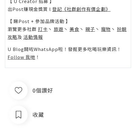
【 U Creator 招募 】
出Post賺現金獎賞 l
登記《社群創作有價企劃》
【 睇Post + 參加品牌活動 】
瀏覽更多社群
打卡
丶
旅遊
丶
美食
丶
親子
丶
寵物
丶
扮靚
攻略
及
活動情報
U Blog開咗WhatsApp啦！發掘更多吃喝玩樂資訊！
Follow 我哋
！
0個讚好
收藏