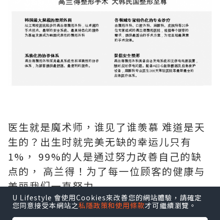
医生就是魔术师，谁见了谁羡慕 难道是天
生的？出生时就完美无缺的幸运儿只有
1%， 99%的人是通过努力改善自己的缺
点的， 高兰得！为了每一位顾客的健康与
美丽我们一直努力
U Lifestyle 會使用Cookies來改善您的網站體驗，請確定
*http://cn.grandsurgery.com/
您同意接受本網站之
私隱政策和使用條款
才可繼續瀏覽。
*QQ：1296785472