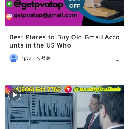
Best Places to Buy Old Gmail Acco
unts in the US Who
rgtu
2小時前