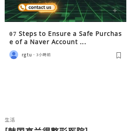
07 Steps to Ensure a Safe Purchas
e of a Naver Account ...
rgtu
3小時前
生活