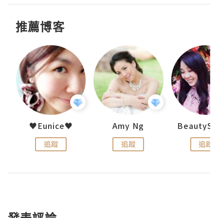
推薦博客
h 夏沫
♥Eunice♥
Amy Ng
追蹤
追蹤
追蹤
發表評論