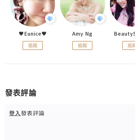
h 夏沫
♥Eunice♥
Amy Ng
追蹤
追蹤
追蹤
發表評論
登入
發表評論