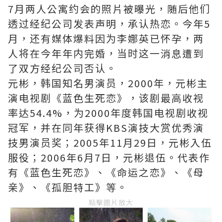
7月两人公寓约会的照片被曝光，随后他们
透过经纪公司发表声明，承认热恋。今年5
月，还有媒体爆料因为李娜英已怀孕，两
人将在今年年内完婚，当时这一消息遭到
了双方经纪公司否认。
元彬，韩国知名男演员，2000年，元彬主
演电视剧《蓝色生死恋》，该剧最高收视
率达54.4%，为2000年度韩国电视剧收视
冠军，并在同年获得KBS演技大赏优秀演
技男演员奖；2005年11月29日，元彬入伍
服役；2006年6月7日，元彬退伍。代表作
有《蓝色生死恋》、《命运之恋》、《母
亲》、《孤胆特工》等。
點擊圖片放大