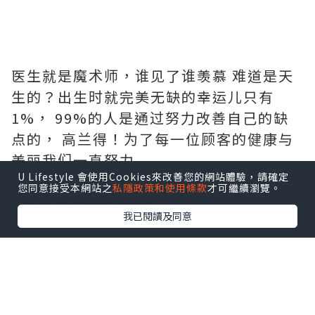
医生就是魔术师，谁见了谁羡慕 难道是天
生的？出生时就完美无缺的幸运儿只有
1%， 99%的人是通过努力改善自己的缺
点的， 高兰得！为了每一位顾客的健康与
美丽我们一直努力
U Lifestyle 會使用Cookies來改善您的網站體驗，請確定
*http://cn.grandsurgery.com/
您同意接受本網站之
私隱政策和使用條款
才可繼續瀏覽。
*QQ：1296785472
我已閱讀及同意
*本站之內容由作者所提供，並不代表本站的立場。因此本站對
所有博客的立場、真實性、準確性及完整性不負任何法律責
任。