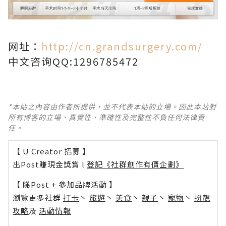
网址：
http://cn.grandsurgery.com/
中文咨询QQ:1296785472
*本站之內容由作者所提供，並不代表本站的立場。因此本站對
所有博客的立場、真實性、準確性及完整性不負任何法律責
任。
【 U Creator 招募 】
出Post賺現金獎賞 l
登記《社群創作有價企劃》
【 睇Post + 參加品牌活動 】
瀏覽更多社群
打卡
丶
旅遊
丶
美食
丶
親子
丶
寵物
丶
扮靚
攻略
及
活動情報