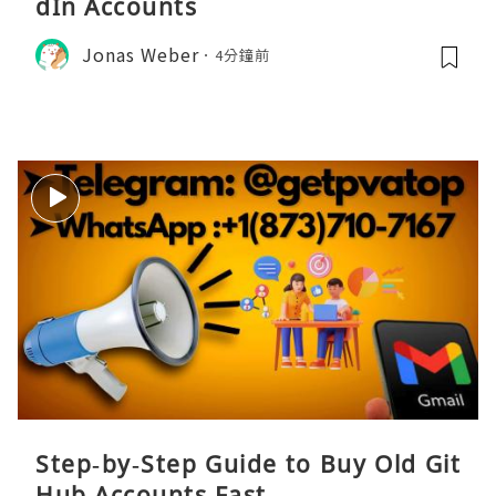
dIn Accounts
Jonas Weber
4分鐘前
Step‑by‑Step Guide to Buy Old Git
Hub Accounts Fast...