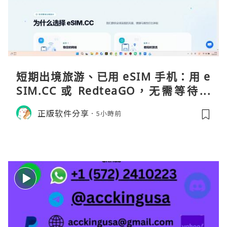
短期出境旅游、已用 eSIM 手机：用 e
SIM.CC 或 RedteaGO，无需等待收
货。需要“当地号码 + 通话短信”（如
正版软件分享
5小時前
打车、外卖、客户联络）：优先 Redt
eaGO（明确提供通话短信套餐）。长