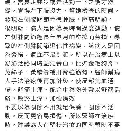
硬，需要走幾步或是活動一下之後才舒
緩，覺得左下肢沒力，幫她檢查的時候，
發現左側膝關節輕微腫脹，壓痛明顯。
很明顯，病人是因為長時間過度運動，使
左側膝關節經長年累月的摩擦而勞損，導
致的左側膝關節退化性病變，該病人是因
為勞損，氣血不足引起，所以在治療上以
舒筋活絡同時益氣養血，比如金毛狗脊，
菟絲子，黃精等補肝腎強筋骨，醫師幫病
人手法治療後再加針灸，使局部氣血通
暢，舒筋止痛，配合中藥粉外敷以舒筋活
絡，散瘀止痛，加強療效
不要以為關節不用就是保養，關節不活
動，反而更容易損傷，所以醫師在治療
時，建議病人在堅持治療的同時暫時不要