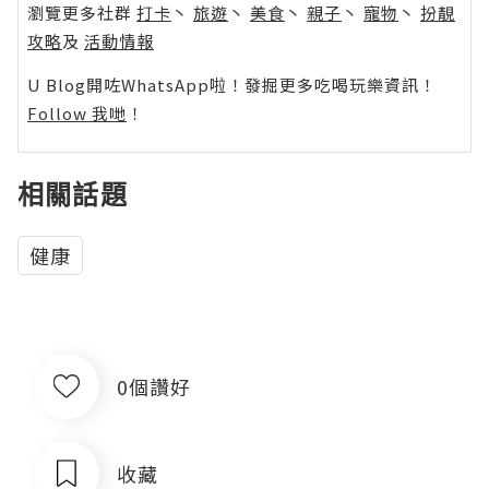
瀏覽更多社群
打卡
丶
旅遊
丶
美食
丶
親子
丶
寵物
丶
扮靚
攻略
及
活動情報
U Blog開咗WhatsApp啦！發掘更多吃喝玩樂資訊！
Follow 我哋
！
相關話題
健康
0個讚好
收藏