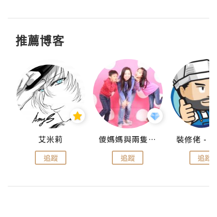
推薦博客
點滴
艾米莉
儍媽媽與兩隻小魔怪之家
追蹤
追蹤
追蹤