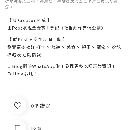
所有博客的立場、真實性、準確性及完整性不負任何法律責
任。
【 U Creator 招募 】
出Post賺現金獎賞 l
登記《社群創作有價企劃》
【 睇Post + 參加品牌活動 】
瀏覽更多社群
打卡
丶
旅遊
丶
美食
丶
親子
丶
寵物
丶
扮靚
攻略
及
活動情報
U Blog開咗WhatsApp啦！發掘更多吃喝玩樂資訊！
Follow 我哋
！
0個讚好
收藏