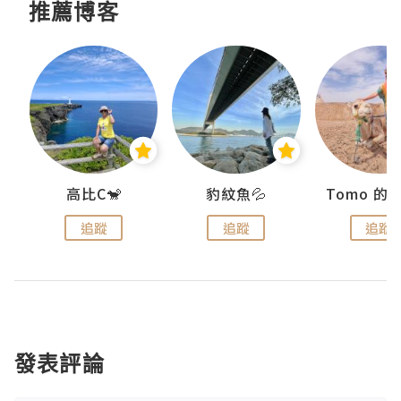
推薦博客
)
高比C🐒
豹紋魚💦
追蹤
追蹤
追蹤
發表評論