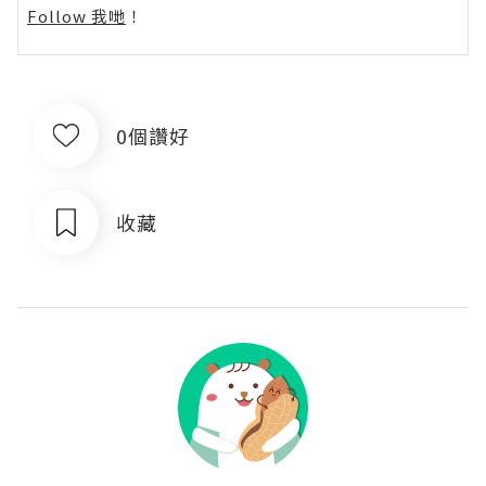
Follow 我哋
！
0個讚好
收藏