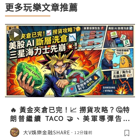
更多玩樂文章推薦
🔥 黃金夾倉已完！📈 撈貨攻略？🤔特
朗普繼續 TACO 🤝、美軍導彈告急
🚨？美股 AI 斷層洗倉 📉、三星海力士
大V娛樂金融SHARE
12分鐘前
先崩為敬 💥！