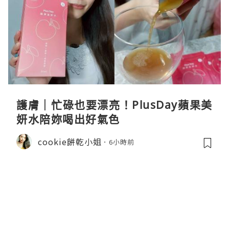
護膚｜忙碌也要漂亮！PlusDay蘋果美
妍水陪妳喝出好氣色
cookie餅乾小姐
6小時前