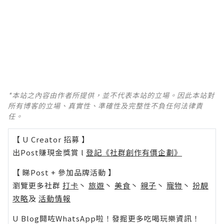
*本站之內容由作者所提供，並不代表本站的立場。因此本站對
所有博客的立場、真實性、準確性及完整性不負任何法律責
任。
【 U Creator 招募 】
出Post賺現金獎賞 l
登記《社群創作有價企劃》
【 睇Post + 參加品牌活動 】
瀏覽更多社群
打卡
丶
旅遊
丶
美食
丶
親子
丶
寵物
丶
扮靚
攻略
及
活動情報
U Blog開咗WhatsApp啦！發掘更多吃喝玩樂資訊！