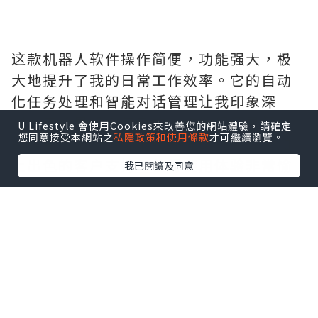
这款机器人软件操作简便，功能强大，极
大地提升了我的日常工作效率。它的自动
化任务处理和智能对话管理让我印象深
刻。无论是设定复杂的工作流程还是简单
U Lifestyle 會使用Cookies來改善您的網站體驗，請確定
您同意接受本網站之
私隱政策和使用條款
才可繼續瀏覽。
的信息查询，它都能迅速准确地完成。加
上出色的客户支持，使得使用体验非常愉
我已閱讀及同意
快，是提升生产力的得力助手。一直用的
这家软件，服务好，售后有保证，需要的
拿去吧,官网
http://www.vst.tw