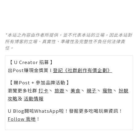
*本站之內容由作者所提供，並不代表本站的立場。因此本站對
所有博客的立場、真實性、準確性及完整性不負任何法律責
任。
【 U Creator 招募 】
出Post賺現金獎賞 l
登記《社群創作有價企劃》
【 睇Post + 參加品牌活動 】
瀏覽更多社群
打卡
丶
旅遊
丶
美食
丶
親子
丶
寵物
丶
扮靚
攻略
及
活動情報
U Blog開咗WhatsApp啦！發掘更多吃喝玩樂資訊！
Follow 我哋
！