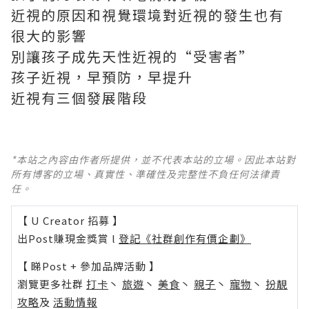
近視的原因和視覺環境對近視的發生也有
很大的影響
別讓孩子成先天性近視的“受害者”
孩子近視，早預防，早提升
近視有三個發展階段
*本站之內容由作者所提供，並不代表本站的立場。因此本站對
所有博客的立場、真實性、準確性及完整性不負任何法律責
任。
【 U Creator 招募 】
出Post賺現金獎賞 l
登記《社群創作有價企劃》
【 睇Post + 參加品牌活動 】
瀏覽更多社群
打卡
丶
旅遊
丶
美食
丶
親子
丶
寵物
丶
扮靚
攻略
及
活動情報