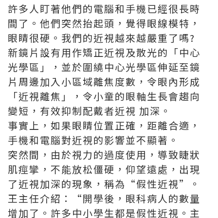
許多人盯著他們的電腦和手機已經很長時
間了。他們突然抬起頭，覺得眼線模特，
眼睛很硬。我們的近視越來越嚴重了嗎?
新鏡片設有用作矯正近視及散光的「中心
光學區」，並於圍繞中心光學區伸延至鏡
片周邊加入小區域離焦度數，令眼內形成
「近視離焦」，令小童的眼軸生長會趨向
變短，有效抑制配戴者
近視 加深
。
事實上，如果眼睛位置正確，距離合適，
手機和電腦對近視的影響並不顯著。
突然間，由於視力的過度使用，導致睫狀
肌痙攣，不能放松僵硬，仰望遠處，出現
了近視加深的現象，稱為“假性近視”。
王主任介紹：“開學後，眼科病人的數量
增加了。許多中小學生都是假性近視。主