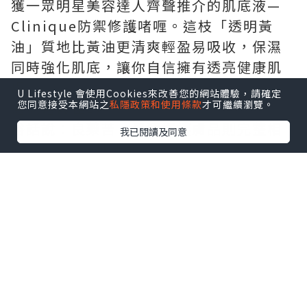
獲一眾明星美容達人齊聲推介的
肌底液
—
Clinique防禦修護啫喱。這枝「透明黃
油」質地比黃油更清爽輕盈易吸收，保濕
同時強化肌底，讓你自信擁有透亮健康肌
膚。
U Lifestyle 會使用Cookies來改善您的網站體驗，請確定
您同意接受本網站之
私隱政策和使用條款
才可繼續瀏覽。
選就選最佳的
俗話說：良藥苦，但選擇護膚品則完整相
我已閱讀及同意
同。例如，E博士說：“藥物可能會在它不
舒服後起作用，但皮膚刺痛和不舒服的護
膚品不適合。””,因為集膚效應不克不迭
間接,也不是每個產品的腳三到五年的“皮
膚”測量的時間。因此，e博士說：“你無
法理解每個組件在組成列表中的具體作
用，但至少需要一些時間來理解每個產品
背後的技術。因為它們不僅是吸引你購買