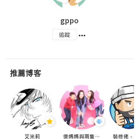
gppo
追蹤
推薦博客
點滴
艾米莉
儍媽媽與兩隻小魔怪之家