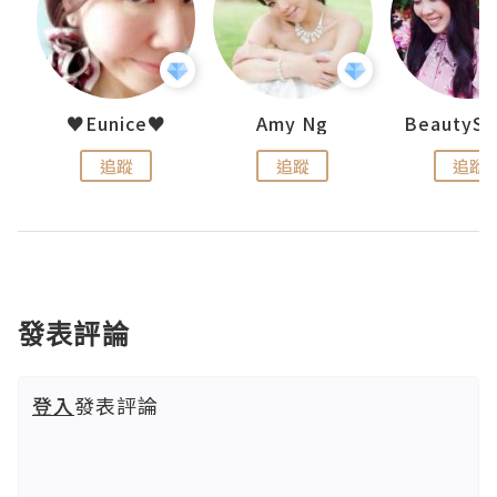
h 夏沫
♥Eunice♥
Amy Ng
追蹤
追蹤
追蹤
發表評論
登入
發表評論