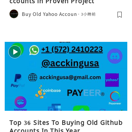
ccounts in Proven Project
Buy Old Yahoo Accoun
3小時前
Top 36 Sites To Buying Old Github
Accounts In This Year ...