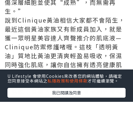
傷深層細胞並使其“成熟”，而無需再
生。”
說到Clinique黃油相信大家都不會陌生，
最近這個黃油家族又有新成員加入，就是
獲一眾明星美容達人齊聲推介的
肌底液
—
Clinique防禦修護啫喱。這枝「透明黃
油」質地比黃油更清爽輕盈易吸收，保濕
同時強化肌底，讓你自信擁有透亮健康肌
膚。
U Lifestyle 會使用Cookies來改善您的網站體驗，請確定
您同意接受本網站之
私隱政策和使用條款
才可繼續瀏覽。
選就選最佳的
俗話說：良藥苦，但選擇護膚品則完整相
我已閱讀及同意
同。例如，E博士說：“藥物可能會在它不
舒服後起作用，但皮膚刺痛和不舒服的護
膚品不適合。””,因為集膚效應不克不迭
間接,也不是每個產品的腳三到五年的“皮