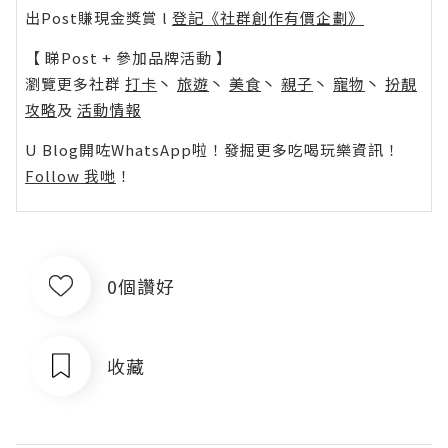
出Post賺現金獎賞 l
登記《社群創作有價企劃》
【 睇Post + 參加品牌活動 】
瀏覽更多社群
打卡
丶
旅遊
丶
美食
丶
親子
丶
寵物
丶
扮靚
攻略
及
活動情報
U Blog開咗WhatsApp啦！發掘更多吃喝玩樂資訊！
Follow 我哋
！
0個讚好
收藏