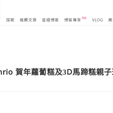
探索
推薦文章
星級博客
博客專享
VLOG
美
nrio 賀年蘿蔔糕及3D馬蹄糕親子班