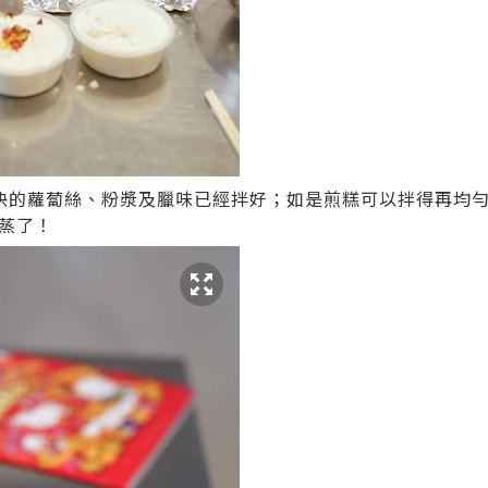
快的蘿蔔絲、粉漿及臘味已經拌好；如是煎糕可以拌得再均勻
蒸了！