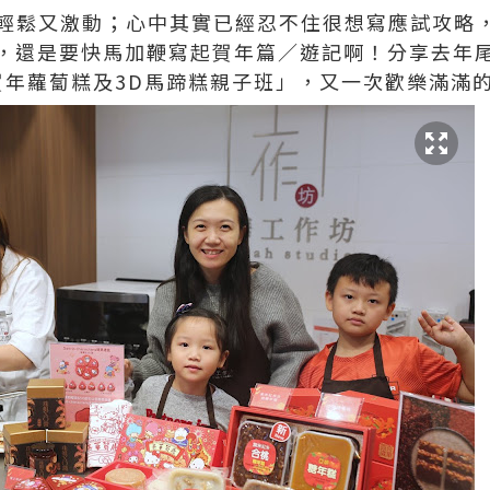
心情輕鬆又激動；心中其實已經忍不住很想寫應試攻
，還是要快馬加鞭寫起賀年篇／遊記啊！分享去年尾
的「賀年蘿蔔糕及3D馬蹄糕親子班」，又一次歡樂滿