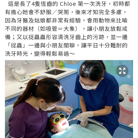
這是長了4隻恆齒的 Chloe 第一次洗牙，初時都
有擔心她會不舒服／哭鬧，後來才知完全多慮，
因為牙醫及姑娘都非常有經驗，會用動物來比喻
不同的器材（如吸管＝大象），讓小朋友放鬆戒
備；又以捉蟲蟲形容清洗牙齒上的污跡，並一邊
「捉蟲」一邊與小朋友閒聊，讓平日十分難耐的
洗牙時光，變得輕鬆易過～