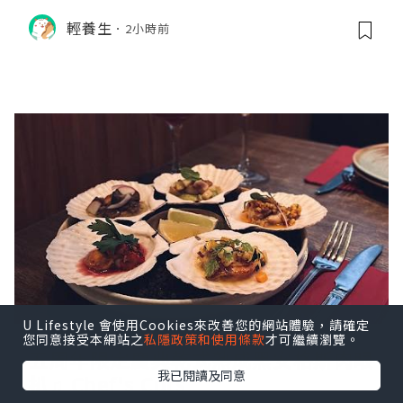
例與挑選秘訣
輕養生
2小時前
U Lifestyle 會使用Cookies來改善您的網站體驗，請確定
您同意接受本網站之
私隱政策和使用條款
才可繼續瀏覽。
五周年限定慶典乾式熟成黑安格斯肉眼
我已閱讀及同意
扒♫ Chef's Cuts