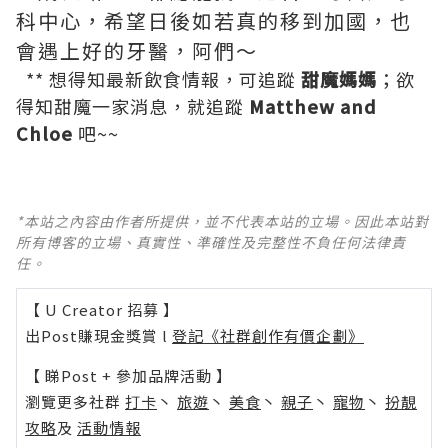
科中心，希望日後如若真的移到加國，也
會遇上好的牙醫，阿們～
** 想得知最新飲食情報，可追蹤
甜魔媽媽
；欲
得知甜魔一家消息，就追蹤
Matthew and
Chloe
吧~~
*本站之內容由作者所提供，並不代表本站的立場。因此本站對
所有博客的立場、真實性、準確性及完整性不負任何法律責
任。
【 U Creator 招募 】
出Post賺現金獎賞 l
登記《社群創作有價企劃》
【 睇Post + 參加品牌活動 】
瀏覽更多社群
打卡
丶
旅遊
丶
美食
丶
親子
丶
寵物
丶
扮靚
攻略
及
活動情報