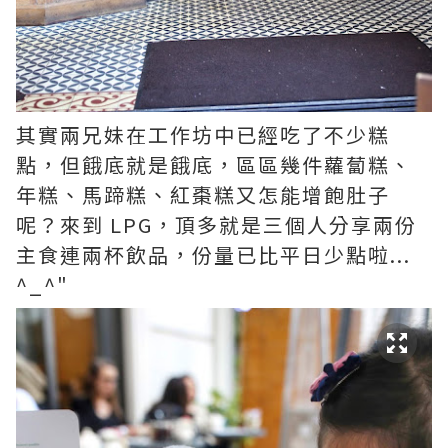
其實兩兄妹在工作坊中已經吃了不少糕
點，但餓底就是餓底，區區幾件蘿蔔糕、
年糕、馬蹄糕、紅棗糕又怎能增飽肚子
呢？來到 LPG，頂多就是三個人分享兩份
主食連兩杯飲品，份量已比平日少點啦...
^_^"