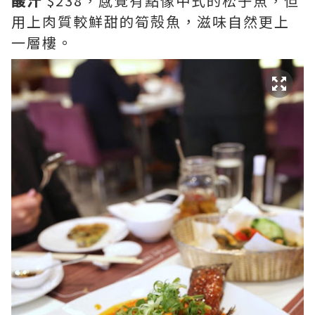
酸汁
$238，感覺有點像中式的松子魚，但
用上肉質較鮮甜的筍殻魚，滋味自然更上
一層樓。