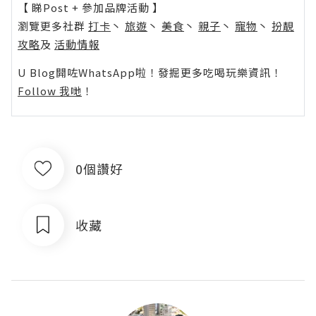
【 睇Post + 參加品牌活動 】
瀏覽更多社群
打卡
丶
旅遊
丶
美食
丶
親子
丶
寵物
丶
扮靚
攻略
及
活動情報
U Blog開咗WhatsApp啦！發掘更多吃喝玩樂資訊！
Follow 我哋
！
0個讚好
收藏