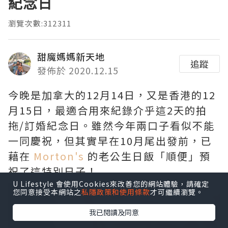
紀念日
瀏覽次數:312311
甜魔媽媽新天地
追蹤
發佈於 2020.12.15
今晚是加拿大的12月14日，又是香港的12
月15日，最適合用來紀錄介乎這2天的拍
拖/訂婚紀念日。雖然今年兩口子看似不能
一同慶祝，但其實早在10月尾出發前，已
藉在
Morton's
的老公生日飯「順便」預
祝了這特別日子！
U Lifestyle 會使用Cookies來改善您的網站體驗，請確定
您同意接受本網站之
私隱政策和使用條款
才可繼續瀏覽。
我已閱讀及同意