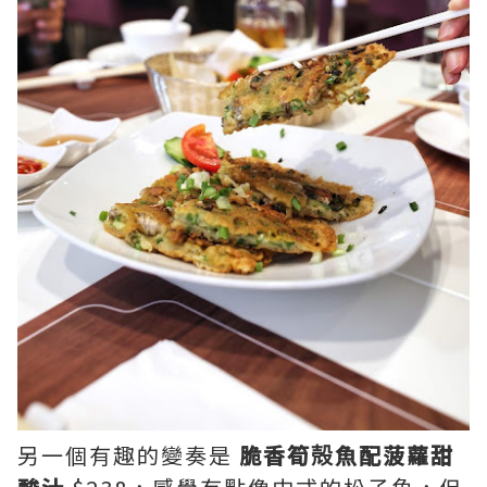
另一個有趣的變奏是
脆香筍殻魚配菠蘿甜