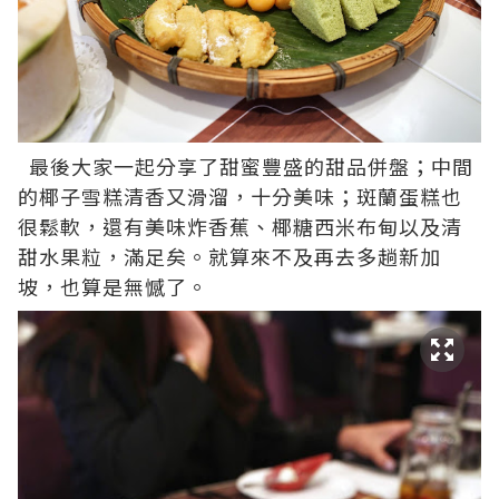
最後大家一起分享了甜蜜豐盛的甜品併盤；中間
的椰子雪糕清香又滑溜，十分美味；斑蘭蛋糕也
很鬆軟，還有美味炸香蕉、椰糖西米布甸以及清
甜水果粒，滿足矣。就算來不及再去多趟新加
坡，也算是無憾了。