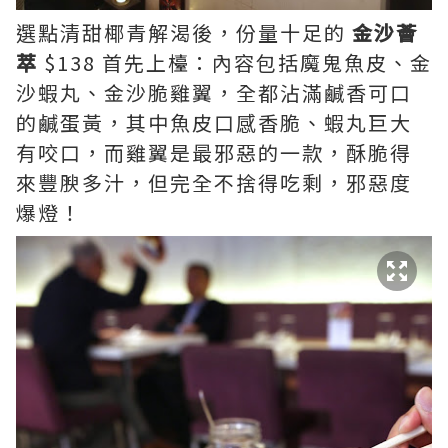
選點清甜椰青解渴後，份量十足的
金沙薈
萃
$138 首先上檯：內容包括魔鬼魚皮、金
沙蝦丸、金沙脆雞翼，全都沾滿鹹香可口
的鹹蛋黃，其中魚皮口感香脆、蝦丸巨大
有咬口，而雞翼是最邪惡的一款，酥脆得
來豐腴多汁，但完全不捨得吃剩，邪惡度
爆燈！