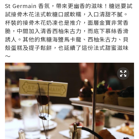
St Germain 香氛，帶來更幽香的滋味！糖迷要試
試接骨木花法式軟糖口感軟糯，入口清甜不膩。
杯裝的接骨木花奶凍也是推介，面層金寶非常香
脆，中間加入清香西柚朱古力，而底下慕絲香滑
誘人。其他的焦糖海鹽馬卡龍、西柚朱古力、貝
殼蛋糕及提子鬆餅，也延續了這份法式甜蜜滋味
～