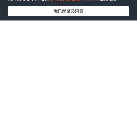
我已閱讀及同意
無論是對 Morton's 又或對 Sheraton 酒
店，兩口子都回憶滿滿；而更重要是這裡
的牛扒太太太好吃了！離港前最後一頓老
公生日飯暨兩口子拍拖晚餐，選在這裡，
錯不了～