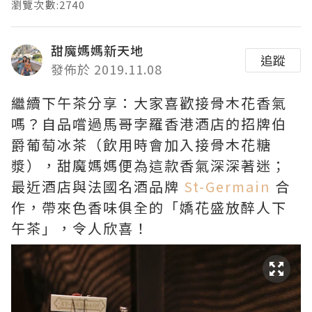
瀏覽次數:2740
甜魔媽媽新天地
追蹤
發佈於 2019.11.08
繼續下午茶分享：大家喜歡接骨木花香氣
嗎？自品嚐過馬哥孛羅香港酒店的招牌伯
爵葡萄冰茶（飲用時會加入接骨木花糖
漿），甜魔媽媽便為這款香氣深深著迷；
最近酒店與法國名酒品牌
St-Germain
合
作，帶來色香味俱全的「嬌花盛放醉人下
午茶」，令人欣喜！