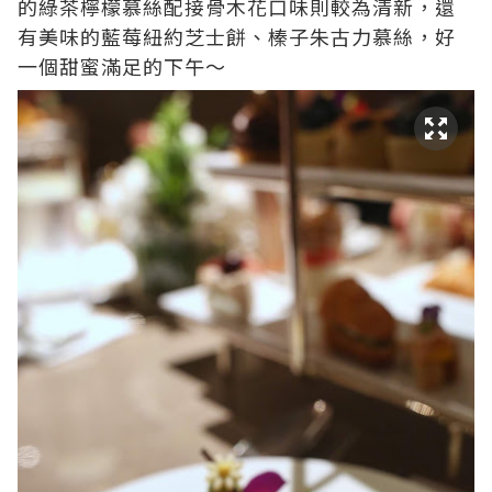
的綠茶檸檬慕絲配接骨木花口味則較為清新，還
有美味的藍莓紐約芝士餅、榛子朱古力慕絲，好
一個甜蜜滿足的下午～