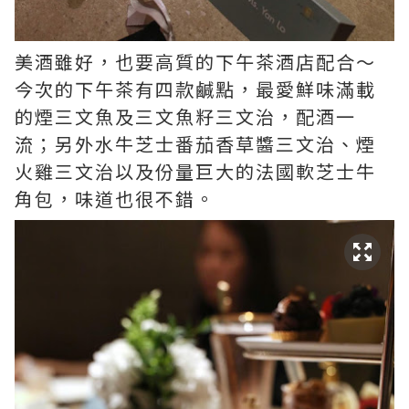
美酒雖好，也要高質的下午茶酒店配合～
今次的下午茶有四款鹹點，最愛鮮味滿載
的煙三文魚及三文魚籽三文治，配酒一
流；另外水牛芝士番茄香草醬三文治、煙
火雞三文治以及份量巨大的法國軟芝士牛
角包，味道也很不錯。