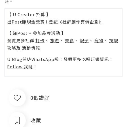
任。
【 U Creator 招募 】
出Post賺現金獎賞 l
登記《社群創作有價企劃》
【 睇Post + 參加品牌活動 】
瀏覽更多社群
打卡
丶
旅遊
丶
美食
丶
親子
丶
寵物
丶
扮靚
攻略
及
活動情報
U Blog開咗WhatsApp啦！發掘更多吃喝玩樂資訊！
Follow 我哋
！
0個讚好
收藏