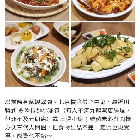
以前時有幫襯翠園、北京樓等美心中菜，最近則
轉到
翡翠拉麵小籠包
（有人不滿九龍灣店經理，
但罪不及元朗店）或
三巡小廚
；雖然未必有圓檯
方便三代人團圓，但食物出品不差、定價也更實
惠，感覺也不錯～