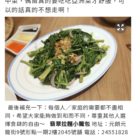
中菜，偶爾真的要吃吃亞洲菜才舒服，可
以的話真的不想走啊！
最後補充一下：每個人／家庭的需要都不盡相
同，希望大家能夠做到和而不同，尊重其他人選
擇食肆的自由～
翡翠拉麵小籠包
地址：元朗元
龍街9號形點一期2樓2045號舖 電話：24551828