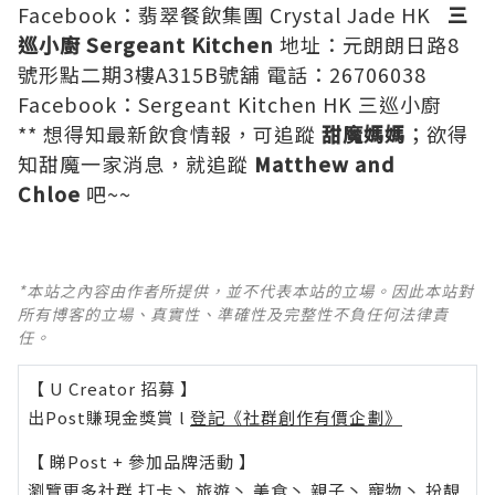
Facebook：
翡翠餐飲集團 Crystal Jade HK
三
巡小廚 Sergeant Kitchen
地址：元朗朗日路8
號形點二期3樓A315B號舖 電話：26706038
Facebook：
Sergeant Kitchen HK 三巡小廚
** 想得知最新飲食情報，可追蹤
甜魔媽媽
；欲得
知甜魔一家消息，就追蹤
Matthew and
Chloe
吧~~
*本站之內容由作者所提供，並不代表本站的立場。因此本站對
所有博客的立場、真實性、準確性及完整性不負任何法律責
任。
【 U Creator 招募 】
出Post賺現金獎賞 l
登記《社群創作有價企劃》
【 睇Post + 參加品牌活動 】
瀏覽更多社群
打卡
丶
旅遊
丶
美食
丶
親子
丶
寵物
丶
扮靚