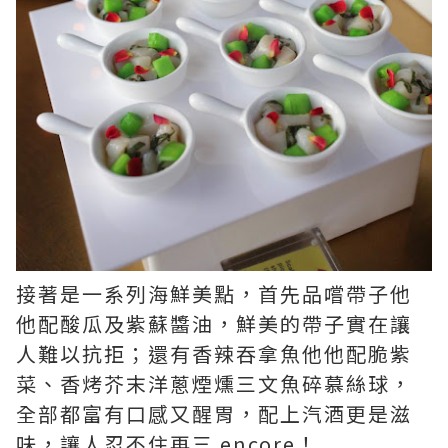
接著是一系列海鮮美點，首先品嚐帶子他
他配酸瓜及紫蘇醬油，鮮美的帶子實在讓
人難以抗拒；還有香辣吞拿魚他他配脆紫
菜、香烤芥末洋蔥煙燻三文魚碎慕絲球，
全部都富有口感又醒胃，配上汽酒更是滋
味，讓人忍不住再三 encore！