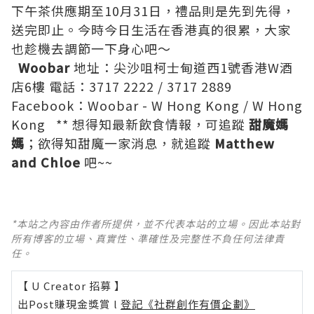
下午茶供應期至10月31日，禮品則是先到先得，
送完即止。今時今日生活在香港真的很累，大家
也趁機去調節一下身心吧～
Woobar
地址：尖沙咀柯士甸道西1號香港W酒
店6樓 電話：3717 2222 / 3717 2889
Facebook：
Woobar - W Hong Kong
/
W Hong
Kong
** 想得知最新飲食情報，可追蹤
甜魔媽
媽
；欲得知甜魔一家消息，就追蹤
Matthew
and Chloe
吧~~
*本站之內容由作者所提供，並不代表本站的立場。因此本站對
所有博客的立場、真實性、準確性及完整性不負任何法律責
任。
【 U Creator 招募 】
出Post賺現金獎賞 l
登記《社群創作有價企劃》