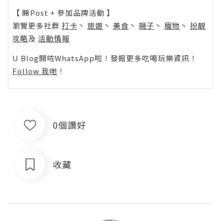
【 睇Post + 參加品牌活動 】
瀏覽更多社群
打卡
丶
旅遊
丶
美食
丶
親子
丶
寵物
丶
扮靚
攻略
及
活動情報
U Blog開咗WhatsApp啦！發掘更多吃喝玩樂資訊！
Follow 我哋
！
0個讚好
收藏