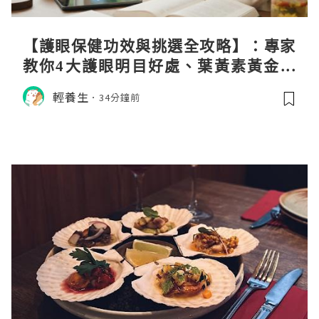
【護眼保健功效與挑選全攻略】：專家
教你4大護眼明目好處、葉黃素黃金比
例與挑選秘訣
輕養生
34分鐘前