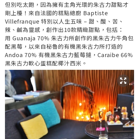
但別吃太飽，因為擁有主角光環的朱古力甜點才
剛上檯！
來自法國的糕點總廚 Baptiste
Villefranque 特別以人生五味 – 甜、酸、苦、
辣、鹹為靈感，創作出10款精緻甜點，包括：
用
Guanaja 70% 朱古力所創作的黑朱古力牛角包
配黑莓，以來自秘魯的有機黑朱古力所打造的
Andoa 70% 有機黑朱古力藍莓撻，
Caraibe 66%
黑朱古力軟心蛋糕配椰汁西米。