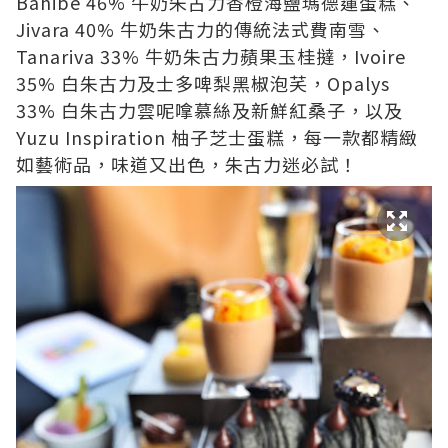
Bahibe 46% 牛奶朱古力香橙海鹽瑪德蓮蛋糕、
Jivara 40% 牛奶朱古力的傳統法式費南雪、
Tanariva 33% 牛奶朱古力蘋果玉桂撻，Ivoire
35% 白朱古力及士多啤梨黑椒泡芺，Opalys
33% 白朱古力雲呢嗱慕絲及新鮮紅桑子，以及
Yuzu Inspiration 柚子芝士蛋糕，每一款都精緻
如藝術品，味道又出色，朱古力迷必試！