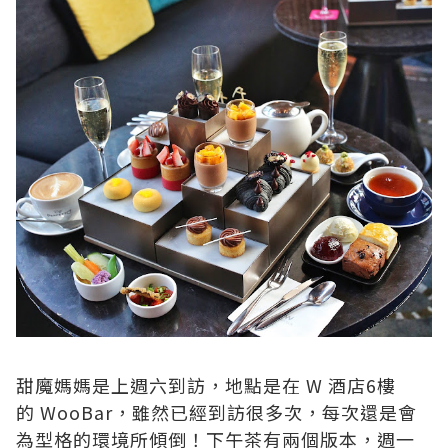
甜魔媽媽是上週六到訪，地點是在 W 酒店6樓
的
WooBar
，雖然已經到訪很多次，每次還是會
為型格的環境所傾倒！下午茶有兩個版本，週一