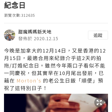
紀念日
瀏覽次數:312635
甜魔媽媽新天地
追蹤
發佈於 2020.12.15
今晚是加拿大的12月14日，又是香港的12
月15日，最適合用來紀錄介乎這2天的拍
拖/訂婚紀念日。雖然今年兩口子看似不能
一同慶祝，但其實早在10月尾出發前，已
藉在
Morton's
的老公生日飯「順便」預
祝了這特別日子！