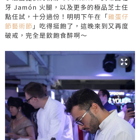
牙 Jamón 火腿，以及更多的極品芝士任
點任試，十分過份！明明下午在「
雞蛋仔
節藝術節
」吃得挺飽了，這晚來到又再度
破戒，完全是飲飽食醉啊～