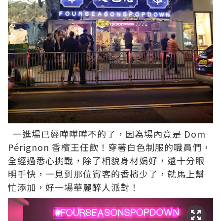
一進場已經嘩嘩嘩不的了，因為場內竟是 Dom
Pérignon 香檳王任飲！穿著白色制服的職員們，
全經過悉心挑戰，除了相貌身材娟好，還十分眼
明手快，一見到那位賓客的香檳少了，就馬上幫
忙添加，好一場華麗醉人派對！