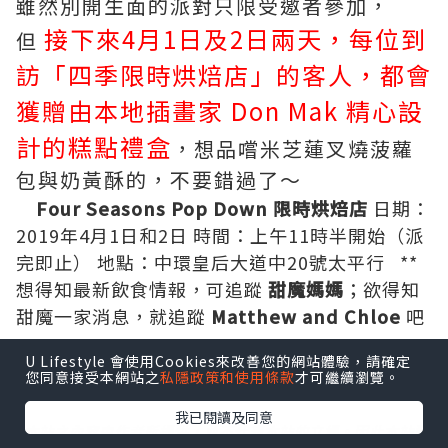
雖然別開生面的派對只限受邀者參加，
接下來4月1日及2日兩天，每位到
但
訪「四季限時烘焙店」的客人，都會
獲贈由本地插畫家 Don Mak 精心設
計的糕點禮盒
，想品嚐米芝蓮叉燒菠蘿
包與奶黃酥的，不要錯過了～
Four Seasons Pop Down 限時烘焙店
日期：
2019年4月1日和2日 時間：上午11時半開始（派
完即止） 地點：中環皇后大道中20號太平行 **
想得知最新飲食情報，可追蹤
甜魔媽媽
；欲得知
甜魔一家消息，就追蹤
Matthew and Chloe
吧
~~
U Lifestyle 會使用Cookies來改善您的網站體驗，請確定
您同意接受本網站之
私隱政策和使用條款
才可繼續瀏覽。
我已閱讀及同意
*本站之內容由作者所提供，並不代表本站的立場。因此本站對