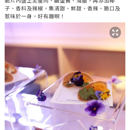
脆片內盛上泥蟹肉、鹹蛋黃、海膽，再添加椰
子、香料及辣椒，集清甜、鮮甜、香辣、脆口及
惹味於一身，好有趣啊！