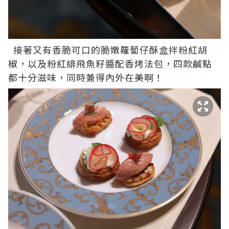
接著又有香脆可口的脆嫩蘿蔔仔酥盒拌粉紅胡
椒，以及粉紅緋飛魚籽醬配香烤法包，四款鹹點
都十分滋味，同時兼得內外在美啊！