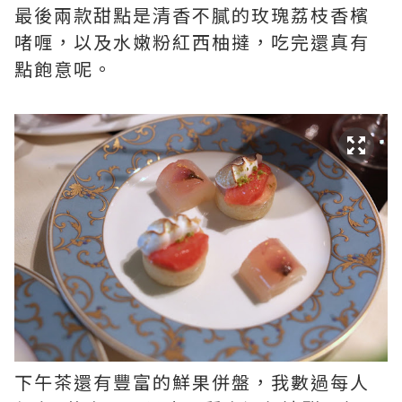
最後兩款甜點是清香不膩的玫瑰荔枝香檳
啫喱，以及水嫩粉紅西柚撻，吃完還真有
點飽意呢。
下午茶還有豐富的鮮果併盤，我數過每人