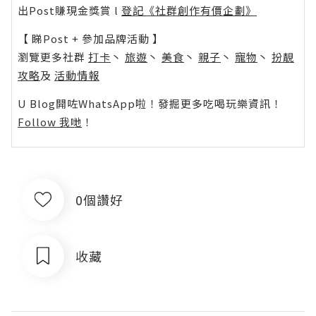
出Post賺現金獎賞 l
登記《社群創作有價企劃》
【 睇Post + 參加品牌活動 】
瀏覽更多社群
打卡
丶
旅遊
丶
美食
丶
親子
丶
寵物
丶
扮靚
攻略
及
活動情報
U Blog開咗WhatsApp啦！發掘更多吃喝玩樂資訊！
Follow 我哋
！
0個讚好
收藏