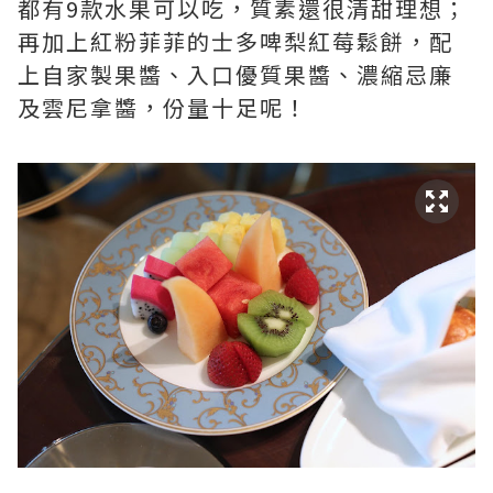
都有9款水果可以吃，質素還很清甜理想；
再加上紅粉菲菲的士多啤梨紅莓鬆餅，配
上自家製果醬、入口優質果醬、濃縮忌廉
及雲尼拿醬，份量十足呢！