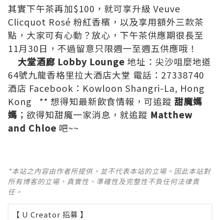
其實下午茶再加$100，就可享升級 Veuve
Clicquot Rosé 粉紅香檳，以及享用額外三款茶
點，大家可有心動？放心，下午茶供應期很長至
11月30日，不過留意只限週一至週五供應哦！
大堂酒廊 Lobby Lounge
地址：尖沙咀麼地道
64號九龍香格里拉大酒店大堂 電話：27338740
酒店 Facebook：
Kowloon Shangri-La, Hong
Kong
** 想得知最新飲食情報，可追蹤
甜魔媽
媽
；欲得知甜魔一家消息，就追蹤
Matthew
and Chloe
吧~~
*本站之內容由作者所提供，並不代表本站的立場。因此本站對
所有博客的立場、真實性、準確性及完整性不負任何法律責
任。
【 U Creator 招募 】