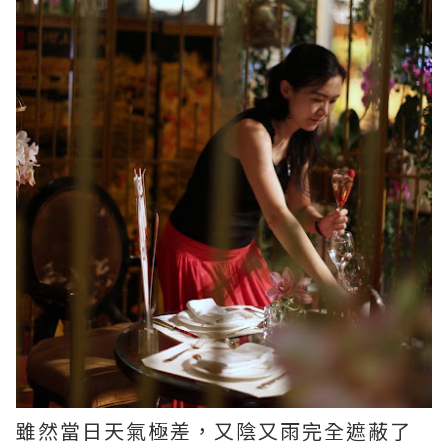
雖然當日天氣極差，又陰又雨完全遮蔽了