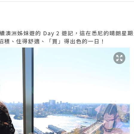
d！繼續澳洲姊妹遊的 Day 2 遊記，這在悉尼的晴朗
招積、住得舒適、「買」得出色的一日！