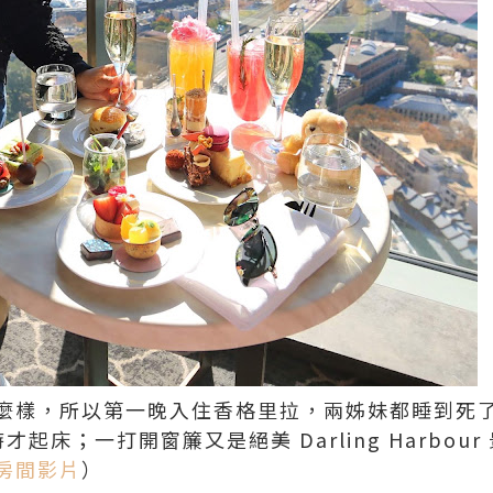
麼樣，所以第一晚入住香格里拉，兩姊妹都睡到死
起床；一打開窗簾又是絕美 Darling Harbou
房間影片
）