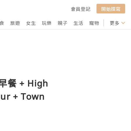
會員登記
開始撰寫
食
旅遊
女生
玩樂
親子
生活
寵物
行山
更多
打卡
 早餐 + High
our + Town