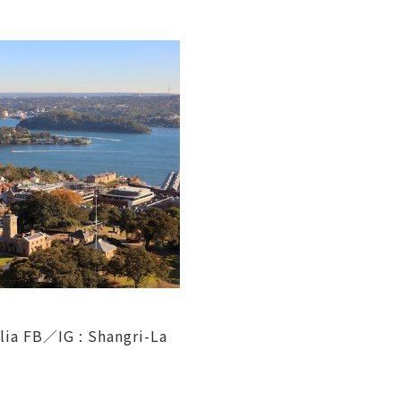
alia FB／IG :
Shangri-La