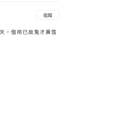
追蹤
星期天，借用已故鬼才黃霑