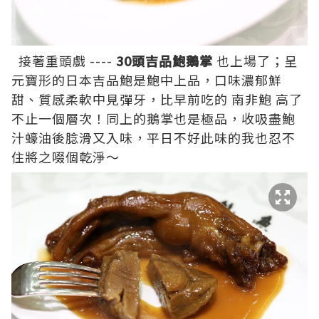
接著重頭戲 ----
30頭吉品鮑鵝掌
也上場了；呈
元寶形的日本吉品鮑是鮑中上品，口味濃郁鮮
甜、質感柔軟中見彈牙，比早前吃的
南非鮑
高了
不止一個層次！同上的鵝掌也是極品，收吸盡鮑
汁蠔油後腍滑又入味，平日不好此味的我也忍不
住將之啜個乾淨～