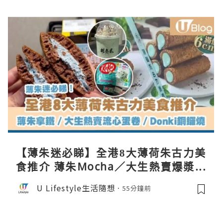
【薄朱迷必睇】全港8大薄荷朱古力美
食推介 薄朱Mocha／大生熱賣爆漿蛋
卷／Donki銅鑼燒
U Lifestyle生活隨想
55分鐘前