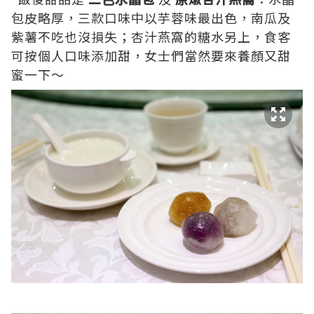
包皮略厚，三款口味中以芋蓉味最出色，南瓜及
紫薯不吃也沒損失；杏汁燕窩的糖水另上，食客
可按個人口味添加甜，女士們當然要來養顏又甜
蜜一下～