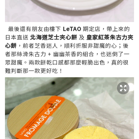
最後還有朋友由樓下
LeTAO
期定店，帶上來的
日本直送
北海道芝士夾心餅
及
皇家紅茶朱古力夾
心餅
，前者芝香迷人，順利折服非甜魔的心；後
者那絲滑朱古力 + 幽幽茶香的組合，也迷倒了一
眾甜魔。兩款餅乾口感都那麼輕脆出色，真的很
難判斷那一款更好吃！