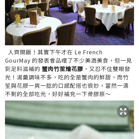
人齊開飯！其實下午才在
Le French
GourMay
的發表會品嚐了不少美酒美食，但一見
到足料滋補的
蟹肉竹笙燴花膠
，又忍不住雙眼發
光！湯羹調味不多，吃的全是蟹肉的鮮甜，而竹
笙與花膠一爽一腍的口感配搭也很妙，當然一滴
不剩的全部吃光，好好補充一下骨膠原～