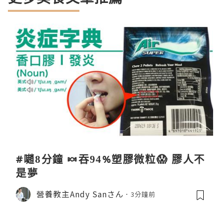
#𡁻8分鐘 🍬吞94%塑膠微粒😱 膠人不
是夢
營養教主Andy Sanさん
3分鐘前