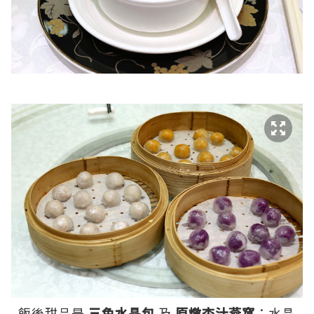
飯後甜品是
三色水晶包
及
原燉杏汁燕窩
：水晶