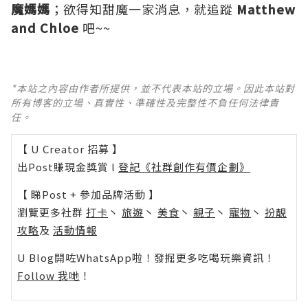
魔媽媽
；欲得知甜魔一家消息，就追蹤
Matthew
and Chloe
吧~~
*本站之內容由作者所提供，並不代表本站的立場。因此本站對
所有博客的立場、真實性、準確性及完整性不負任何法律責
任。
【 U Creator 招募 】
出Post賺現金獎賞 l
登記《社群創作有價企劃》
【 睇Post + 參加品牌活動 】
瀏覽更多社群
打卡
丶
旅遊
丶
美食
丶
親子
丶
寵物
丶
扮靚
攻略
及
活動情報
U Blog開咗WhatsApp啦！發掘更多吃喝玩樂資訊！
Follow 我哋
！