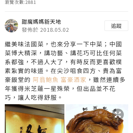
瀏覽次數:2881
甜魔媽媽新天地
追蹤
發佈於 2018.05.02
繼美味法國菜，也來分享一下中菜；中國
菜博大精深，講功藝、講花巧可比任何菜
系都強，不過人大了，有時反而更喜歡樸
素紮實的味道。在尖沙咀食四方、貴為富
豪飯堂的
阿翁鮑魚 富豪酒家
，雖然連續多
年獲得米芝蓮一星殊榮，但出品並不花
巧，讓人吃得舒服。