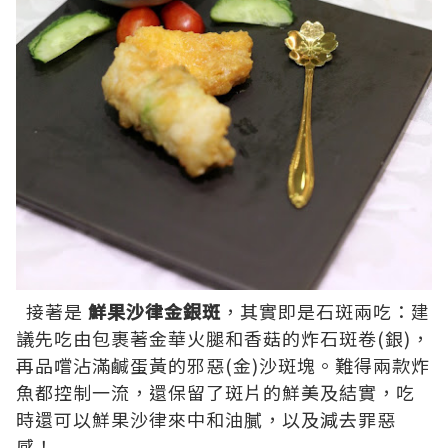
接著是
鮮果沙律金銀斑
，其實即是石斑兩吃：建
議先吃由包裹著金華火腿和香菇的炸石斑卷(銀)，
再品嚐沾滿鹹蛋黃的邪惡(金)沙斑塊。難得兩款炸
魚都控制一流，還保留了斑片的鮮美及結實，吃
時還可以鮮果沙律來中和油膩，以及減去罪惡
感！