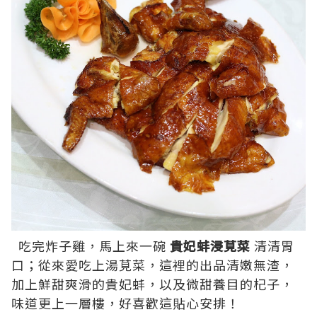
吃完炸子雞，馬上來一碗
貴妃蚌浸莧菜
清清胃
口；從來愛吃上湯莧菜，這裡的出品清嫩無渣，
加上鮮甜爽滑的貴妃蚌，以及微甜養目的杞子，
味道更上一層樓，好喜歡這貼心安排！