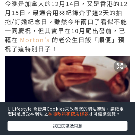
今晚是加拿大的12月14日，又是香港的12
月15日，最適合用來紀錄介乎這2天的拍
拖/訂婚紀念日。雖然今年兩口子看似不能
一同慶祝，但其實早在10月尾出發前，已
藉在
Morton's
的老公生日飯「順便」預
祝了這特別日子！
U Lifestyle 會使用Cookies來改善您的網站體驗，請確定
您同意接受本網站之
私隱政策和使用條款
才可繼續瀏覽。
我已閱讀及同意