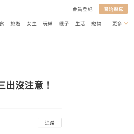
會員登記
開始撰寫
食
旅遊
女生
玩樂
親子
生活
寵物
行山
更多
打卡
強小三出沒注意！
追蹤