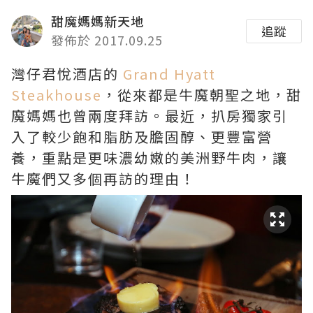
甜魔媽媽新天地
追蹤
發佈於 2017.09.25
灣仔君悅酒店的
Grand Hyatt
Steakhouse
，從來都是牛魔朝聖之地，甜
魔媽媽也曾兩度拜訪。最近，扒房獨家引
入了較少飽和脂肪及膽固醇、更豐富營
養，重點是更味濃幼嫩的美洲野牛肉，讓
牛魔們又多個再訪的理由！