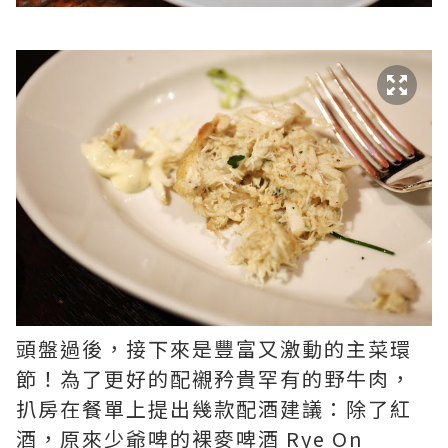
頭盤過後，接下來是豐富又激動的主菜環
節！為了更好的配襯矜貴罕有的野牛肉，
扒房在餐單上提出幾款配酒建議：除了紅
酒，原來少爺啤的裸麥啤酒 Rye On