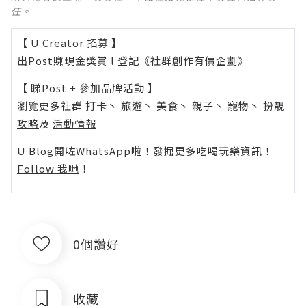
任。
【 U Creator 招募 】
出Post賺現金獎賞 l
登記《社群創作有價企劃》
【 睇Post + 參加品牌活動 】
瀏覽更多社群
打卡
丶
旅遊
丶
美食
丶
親子
丶
寵物
丶
扮靚
攻略
及
活動情報
U Blog開咗WhatsApp啦！發掘更多吃喝玩樂資訊！
Follow 我哋
！
0個讚好
收藏