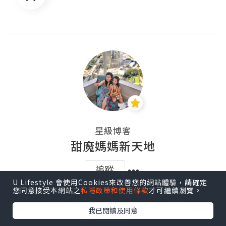
星級博客
甜魔媽媽新天地
追蹤
U Lifestyle 會使用Cookies來改善您的網站體驗，請確定
您同意接受本網站之
私隱政策和使用條款
才可繼續瀏覽。
精明又為食的甜魔媽媽，與大家分享旅遊美食 (特
別係甜食)，以及Matthew and Chloe小兄妹的點
我已閱讀及同意
點滴滴!