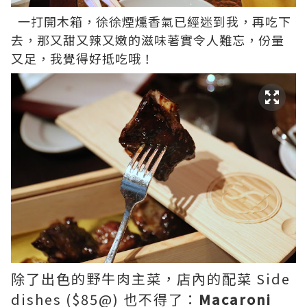
一打開木箱，徐徐煙燻香氣已經迷到我，再吃下
去，那又甜又辣又嫩的滋味著實令人難忘，份量
又足，我覺得好抵吃哦！
除了出色的野牛肉主菜，店內的配菜 Side
dishes ($85@) 也不得了：
Macaroni