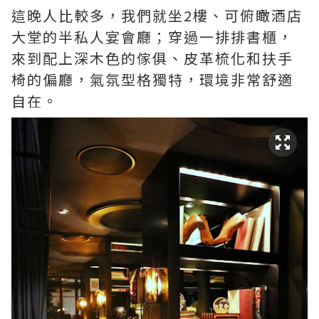
這晚人比較多，我們就坐2樓、可俯瞰酒店
大堂的半私人宴會廳；穿過一排排書櫃，
來到配上深木色的傢俱、皮革梳化和扶手
椅的偏廳，氣氛型格獨特，環境非常舒適
自在。