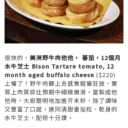
很快的，
美洲野牛肉他他， 蕃茄，12個月
水牛芝士 Bison Tartare tomato, 12
month aged buffalo cheese
($220)
上檯了！野牛肉聽上去感覺粗獷狂放，實
質上肉質卻比預期中細緻嫩滑，當製成他
他時，大廚聰明地加進芥末籽，除了調味
又豐富了口感，連同清甜番茄粒、乾身的
水牛芝士，配搭十分讚。