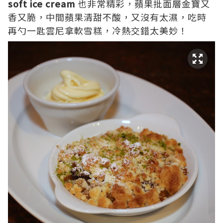
soft ice cream
也非常精彩，蘋果批面層金寶又
香又脆，中間蘋果清甜不酸，又沒有太濕，吃時
再勺一匙雲尼拿軟雪糕，冷熱交錯太美妙！