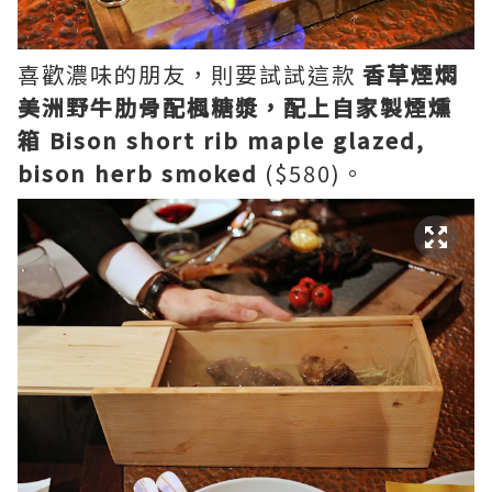
喜歡濃味的朋友，則要試試這款
香草煙燜
美洲野牛肋骨配楓糖漿，配上自家製煙燻
箱 Bison short rib maple glazed,
bison herb smoked
($580)。