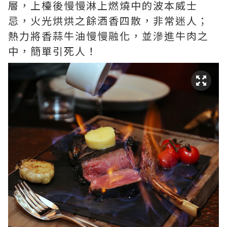
層，上檯後慢慢淋上燃燒中的波本威士
忌，火光烘烘之餘酒香四散，非常迷人；
熱力將香蒜牛油慢慢融化，並滲進牛肉之
中，簡單引死人！