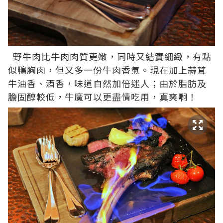
野牛肉比牛肉肉質更嫩，同時又結實細緻，有點
似鴨胸肉，但又多一份牛肉香氣。現在加上蒜茸
牛油香、酒香，味道自然加倍迷人；由於脂肪及
膽固醇較低，牛魔可以更盡情吃用，真爽啊！