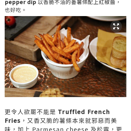
pepper dip
以香脆不油的番薯條配上紅椒醬，
也好吃。
更令人欲罷不能是
Truffled French
Fries
，又香又脆的薯條本來就邪惡而美
味，加上 Parmesan cheese 及松露，更