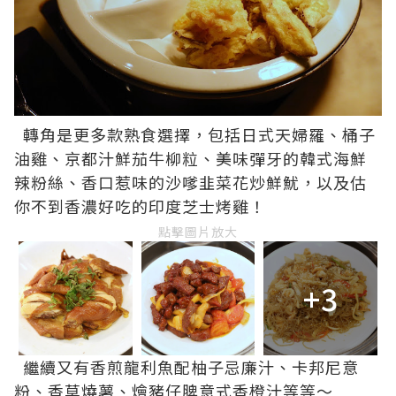
轉角是更多款熟食選擇，包括日式天婦羅、桶子
油雞、京都汁鮮茄牛柳粒、美味彈牙的韓式海鮮
辣粉絲、香口惹味的沙嗲韭菜花炒鮮魷，以及估
你不到香濃好吃的印度芝士烤雞！
點擊圖片放大
+3
繼續又有香煎龍利魚配柚子忌廉汁、卡邦尼意
粉、香草燒薯、燴豬仔脾意式香橙汁等等～