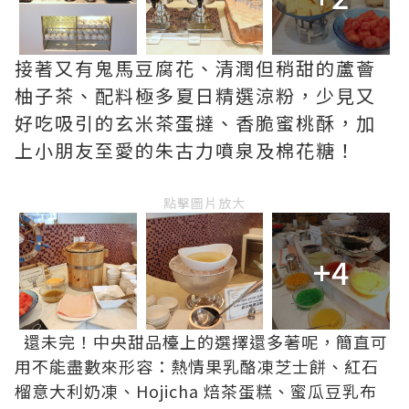
接著又有鬼馬豆腐花、清潤但稍甜的蘆薈
柚子茶、配料極多夏日精選涼粉，少見又
好吃吸引的玄米茶蛋撻、香脆蜜桃酥，加
上小朋友至愛的朱古力噴泉及棉花糖！
點擊圖片放大
+4
還未完！中央甜品檯上的選擇還多著呢，簡直可
用不能盡數來形容：熱情果乳酪凍芝士餅、紅石
榴意大利奶凍、Hojicha 焙茶蛋糕、蜜瓜豆乳布