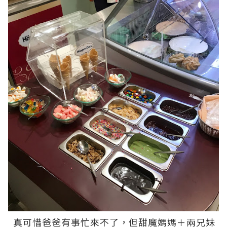
真可惜爸爸有事忙來不了，但甜魔媽媽＋兩兄妹