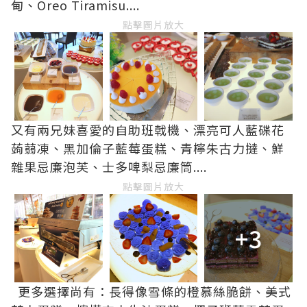
甸、Oreo Tiramisu....
點擊圖片放大
又有兩兄妹喜愛的自助班戟機、漂亮可人藍碟花
蒟蒻凍、黑加倫子藍莓蛋糕、青檸朱古力撻、鮮
雜果忌廉泡芙、士多啤梨忌廉筒....
點擊圖片放大
+3
更多選擇尚有：長得像雪條的橙慕絲脆餅、美式