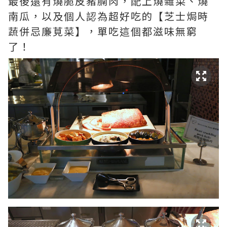
最後還有燒脆皮豬腩肉，配上燒雜菜、燒
南瓜，以及個人認為超好吃的【芝士焗時
蔬併忌廉莧菜】，單吃這個都滋味無窮
了！