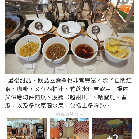
最後甜品、飲品區選擇也非常豐富。除了自助紅
茶、咖啡，又有西柚汁、竹蔗水任君飲用；場內
又供應切件西瓜、菠蘿（超甜!!）、哈蜜瓜、蜜
瓜，以及多款原個水果，包括士多啤梨～
點擊圖片放大
+2