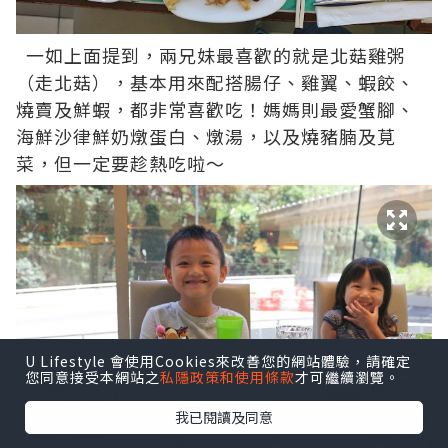
一如上面提到，兩兄妹最喜歡的就是北菇雞粥
（走北菇），基本用來配搭腸仔、雞翼、蝦餃、
燒賣及鮮蝦，都非常喜歡吃！媽媽則最愛蟹腳、
海鮮沙律鮮奶燉蛋白、燉湯，以及燒豬腩及莧
菜，但一定要趁熱吃啦～
U Lifestyle 會使用Cookies來改善您的網站體驗，請確定
您同意接受本網站之
私隱政策和使用條款
才可繼續瀏覽。
我已閱讀及同意