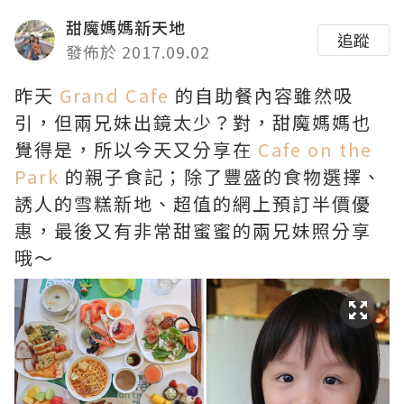
甜魔媽媽新天地
追蹤
發佈於 2017.09.02
昨天
Grand Cafe
的自助餐內容雖然吸
引，但兩兄妹出鏡太少？對，甜魔媽媽也
覺得是，所以今天又分享在
Cafe on the
Park
的親子食記；除了豐盛的食物選擇、
誘人的雪糕新地、超值的網上預訂半價優
惠，最後又有非常甜蜜蜜的兩兄妹照分享
哦～