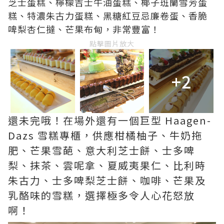
芝士蛋糕、檸檬吉士牛油蛋糕、椰子班蘭雪芳蛋
糕、特濃朱古力蛋糕、黑糖紅豆忌廉卷蛋、香脆
啤梨杏仁撻、芒果布甸，非常豐富！
點擊圖片放大
+2
還未完哦！在場外還有一個巨型 Haagen-
Dazs 雪糕專櫃，供應柑橘柚子、牛奶拖
肥、芒果雪葩、意大利芝士餅、士多啤
梨、抹茶、雲呢拿、夏威夷果仁、比利時
朱古力、士多啤梨芝士餅、咖啡、芒果及
乳酪味的雪糕，選擇極多令人心花怒放
啊！