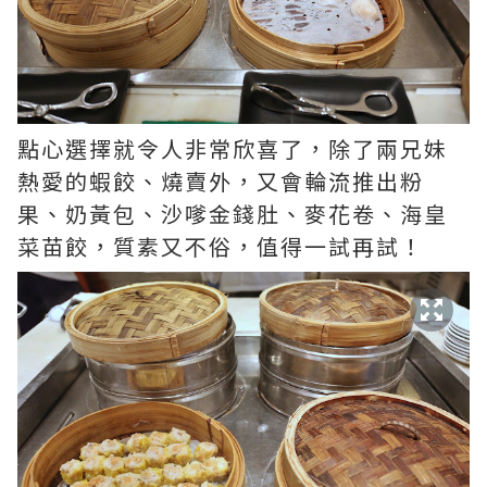
點心選擇就令人非常欣喜了，除了兩兄妹
熱愛的蝦餃、燒賣外，又會輪流推出粉
果、奶黃包、沙嗲金錢肚、麥花卷、海皇
菜苗餃，質素又不俗，值得一試再試！