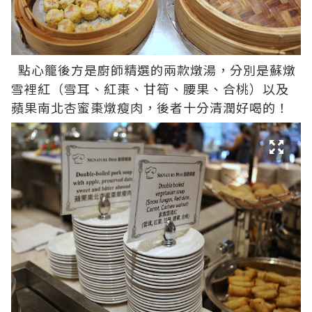
點心籠後方是廚師精選的兩款燉湯，分別是蘇燉
雪裡紅（雪耳、紅棗、甘筍、腰果、合桃）以及
蘋果南北杏蜜棗燉瘦肉，後者十分清潤好喝的！