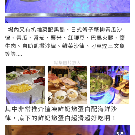
場內又有扒雜菜配黑醋、日式蟹子蟹柳青瓜沙
律、青瓜、番茄、粟米、紅腰豆、巴馬火腿、鹽
牛肉、自助凱撒沙律、雜菜沙律、刁草煙三文魚
等等....
點擊圖片放大
其中非常推介這凍鮮奶燉蛋白配海鮮沙
律，底下的鮮奶燉蛋白超滑超好吃啊！