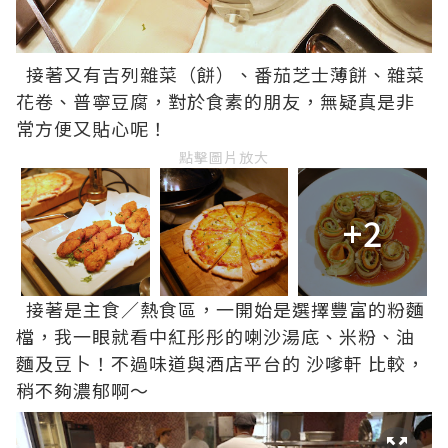
接著又有吉列雜菜（餅）、番茄芝士薄餅、雜菜
花卷、普寧豆腐，對於食素的朋友，無疑真是非
常方便又貼心呢！
點擊圖片放大
+2
接著是主食／熱食區，一開始是選擇豐富的粉麵
檔，我一眼就看中紅彤彤的喇沙湯底、米粉、油
麵及豆卜！不過味道與酒店平台的
沙嗲軒
比較，
稍不夠濃郁啊～