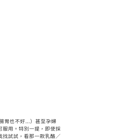
胃也不好...）甚至孕婦
可服用。特別一提，即使採
找找試試，看那一款乳酪／