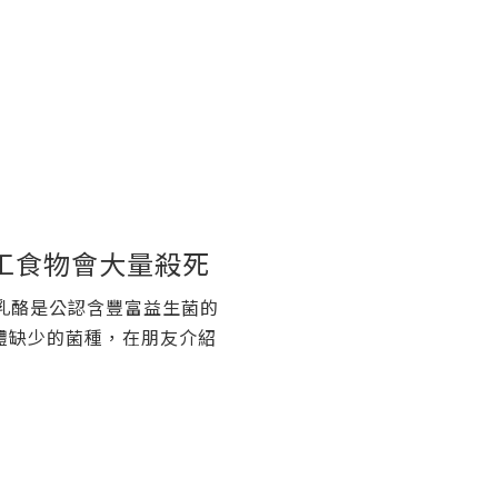
工食物會大量殺死
乳酪是公認含豐富益生菌的
體缺少的菌種，在朋友介紹