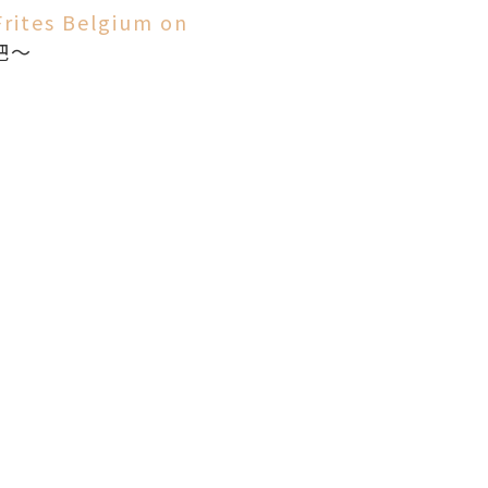
Frites Belgium on
吧～