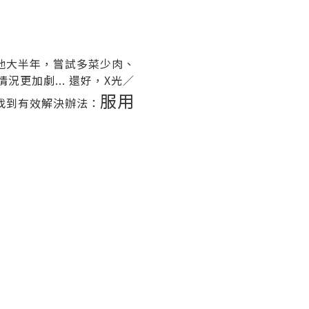
他大半年，嘗試多菜少肉、
更加劇... 還好，X光／
服用
找到有效解決辦法：