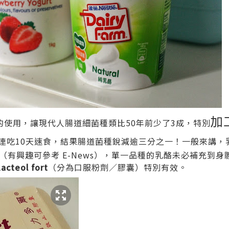
加
使用，讓現代人腸道細菌種類比50年前少了3成，特別
連吃10天速食，結果腸道菌種銳減逾三分之一！一般來講，
多（有興趣可參考
E-News
），單一品種的乳酪未必補充到身
teol fort
（分為口服粉劑／膠囊）特別有效。