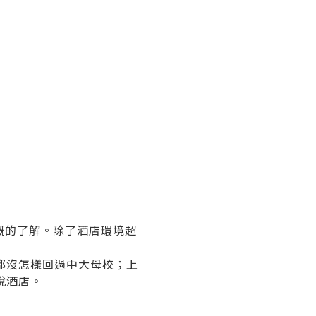
大概的了解。除了酒店環境超
甜魔媽媽都沒怎樣回過中大母校；上
凱悅酒店。