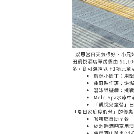
感恩當日天氣很好，小兄
田凱悅酒店單房價由 $1,10
多，卻可選擇以下1項兒
環保小園丁：用塑膠
曲奇製作班：烘焗及
潛泳樂遊戲：挑戰
Melo Spa水療
「凱悅兒童營」日程
「夏日家庭度假營」的優
咖啡廳自助早餐
於池畔酒吧享用清
使用酒店單車2小