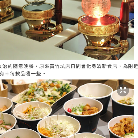
文治的隨意晚餐，原來黃竹坑店日間會化身清新食店，為附近
就有幸每款品嚐一些。