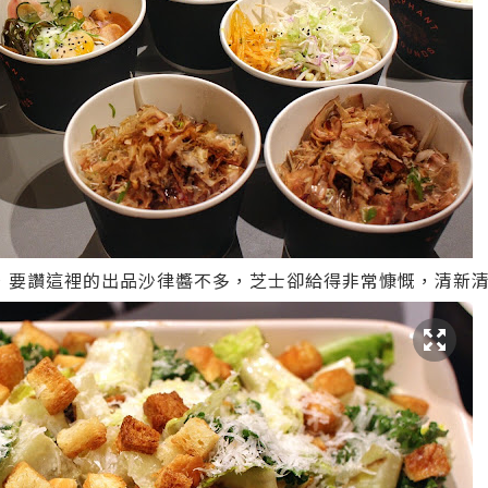
，要讚這裡的出品沙律醬不多，芝士卻給得非常慷慨，清新