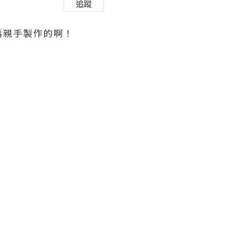
追蹤
媽親手製作的啊！