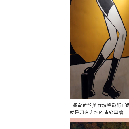
餐室位於黃竹坑業發街1號T
就是印有店名的青綠草牆