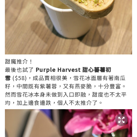
甜魔推介！
最後也試了
Purple Harvest 甜心蕃薯初
雪
($58)，成品賣相很美，雪花冰面層有著南瓜
籽，中間既有紫薯蓉，又有燕麥脆，十分豐富。
然而雪花冰本身未做到入口即融，甜度也不太平
均，加上邊食邊跌，個人不太推介了。