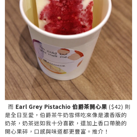
而
Earl Grey Pistachio 伯爵茶開心果
($42) 則
是全日至愛，伯爵茶牛奶雪條吃來像是濃香版的
奶茶，奶茶迷如我十分喜歡，還加上香口帶脆的
開心果碎，口感與味道都更豐富。推介！