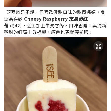
頭兩款是不錯，但喜歡濃甜口味的甜魔媽媽，會
更為喜歡
Cheesy Raspberry 芝身野紅
莓
($42)，芝士加上牛奶雪條，口味香濃，與清新
酸甜的紅莓十分相襯，顏色也更艷麗搶眼！