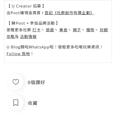
【 U Creator 招募 】
出Post賺現金獎賞 l
登記《社群創作有價企劃》
【 睇Post + 參加品牌活動 】
瀏覽更多社群
打卡
丶
旅遊
丶
美食
丶
親子
丶
寵物
丶
扮靚
攻略
及
活動情報
U Blog開咗WhatsApp啦！發掘更多吃喝玩樂資訊！
Follow 我哋
！
0個讚好
收藏