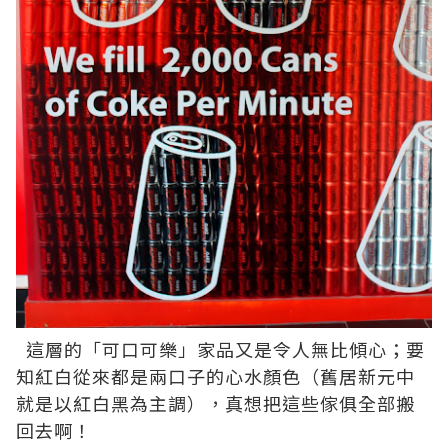
這層的「可口可樂」家品又是令人無比傾心；要
知紅白從來都是兩口子的心水顏色（舊居新元中
就是以紅白黑為主調），真想把這些傢俱全部搬
回去啊！